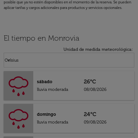
posible que ya no estén disponibles en el momento de la reserva. Se pueden
aplicar tarifas y cargos adicionales para productos y servicios opcionales.
El tiempo en Monrovia
Unidad de medida meteorológica
:
Weather unit option Celsius Selected
keyboard_arrow_down
Celsius
26°C
sábado
lluvia moderada
08/08/2026
24°C
domingo
lluvia moderada
09/08/2026