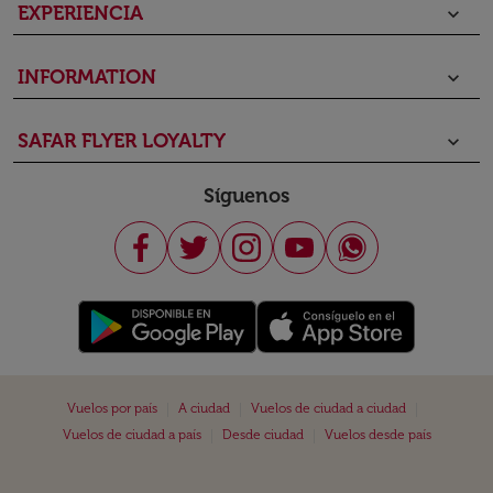
EXPERIENCIA
keyboard_arrow_down
INFORMATION
keyboard_arrow_down
SAFAR FLYER LOYALTY
keyboard_arrow_down
Síguenos
|
|
|
Vuelos por país
A ciudad
Vuelos de ciudad a ciudad
|
|
Vuelos de ciudad a país
Desde ciudad
Vuelos desde país