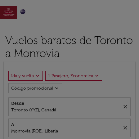

Vuelos baratos de Toronto
a Monrovia
expand_more
expand_more
Ida y vuelta
1 Pasajero, Economica
expand_more
Código promocional
Desde
close
Toronto (YYZ), Canadá
A
close
Monrovia (ROB), Liberia