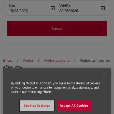
Ida
Vuelta
today
today
fc-booking-departure-date-aria-label
fc-booking-return-date-aria-label
15/08/2026
22/08/2026
Buscar
Inicio
Vuelos
Vuelos a Liberia
Vuelos de Toronto
a Monrovia
Encuentre las mejores ofertas de
Por favor, intente actualizar su ruta (origen y / o dest
By clicking “Accept All Cookies”, you agree to the storing of cookies
vuelo desde Toronto a Monrovia
on your device to enhance site navigation, analyze site usage, and
assist in our marketing efforts.
Desde
Cookies Settings
Accept All Cookies
location_on
close