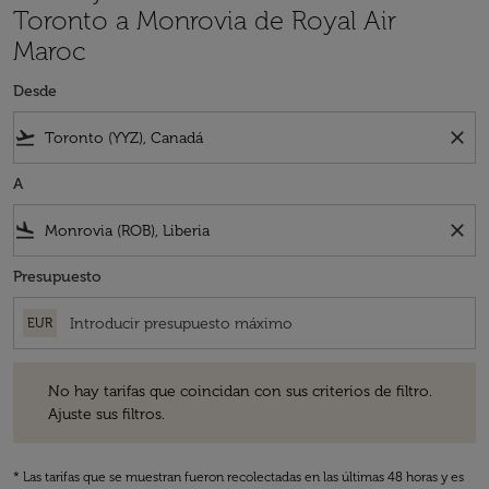
Toronto a Monrovia de Royal Air
Maroc
Desde
flight_takeoff
close
A
flight_land
close
Presupuesto
EUR
No hay tarifas que coincidan con sus criterios de filtro. Ajuste sus fil
No hay tarifas que coincidan con sus criterios de filtro.
Ajuste sus filtros.
* Las tarifas que se muestran fueron recolectadas en las últimas 48 horas y es