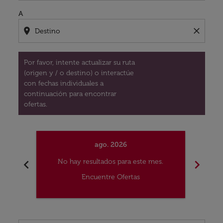
A
location_on
close
Por favor, intente actualizar su ruta
(origen y / o destino) o interactúe
con fechas individuales a
continuación para encontrar
ofertas.
ago. 2026
chevron_left
chevron_right
No hay resultados para este mes.
No
Encuentre Ofertas