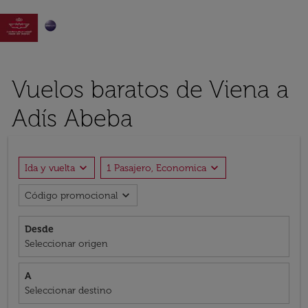

Vuelos baratos de Viena a
Adís Abeba
expand_more
expand_more
Ida y vuelta
1 Pasajero, Economica
expand_more
Código promocional
Desde
Seleccionar origen
A
Seleccionar destino