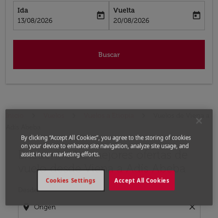
Ida
Vuelta
today
today
fc-booking-departure-date-aria-label
fc-booking-return-date-aria-label
13/08/2026
20/08/2026
Buscar
Inicio
Vuelos
Vuelos a Etiopía
Vuelos de Viena a
Adís Abeba
By clicking “Accept All Cookies”, you agree to the storing of cookies
on your device to enhance site navigation, analyze site usage, and
Encuentre las mejores ofertas de
Por favor, intente actualizar su ruta (origen y / o dest
assist in our marketing efforts.
vuelo desde Viena a Adís Abeba
Cookies Settings
Accept All Cookies
Desde
location_on
close