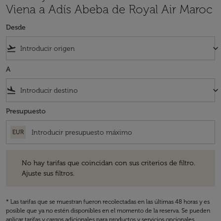
Viena a Adís Abeba de Royal Air Maroc
Desde
flight_takeoff
keyboard_arrow_down
A
flight_land
keyboard_arrow_down
Presupuesto
EUR
No hay tarifas que coincidan con sus criterios de filtro. Ajuste sus fil
No hay tarifas que coincidan con sus criterios de filtro.
Ajuste sus filtros.
* Las tarifas que se muestran fueron recolectadas en las últimas 48 horas y es
posible que ya no estén disponibles en el momento de la reserva. Se pueden
aplicar tarifas y cargos adicionales para productos y servicios opcionales.