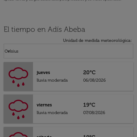
El tiempo en Adís Abeba
Unidad de medida meteorológica
:
Weather unit option Celsius Selected
keyboard_arrow_down
Celsius
20°C
jueves
lluvia moderada
06/08/2026
19°C
viernes
lluvia moderada
07/08/2026