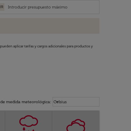
UR
pueden aplicar tarifas y cargos adicionales para productos y
Weather unit option Celsius Select
keyboard_arrow_down
 de medida meteorológica
:
Celsius