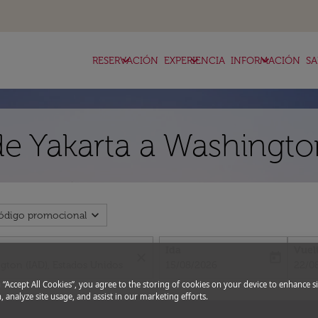
keyboard_arrow_down
keyboard_arrow_down
keyboard_arrow_down
RESERVACIÓN
EXPERIENCIA
INFORMACIÓN
SA
de Yakarta a Washingt
expand_more
ódigo promocional
Ida
Vuel
close
today
fc-booking-departure-date-aria-l
fc-bo
15/08/2026
22/0
g “Accept All Cookies”, you agree to the storing of cookies on your device to enhance si
, analyze site usage, and assist in our marketing efforts.