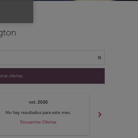
ación para encontrar ofertas.
ngton
close
trar ofertas.
oct. 2026
n
chevron_right
No hay resultados para este mes.
No hay resul
Encuentre Ofertas
Encue