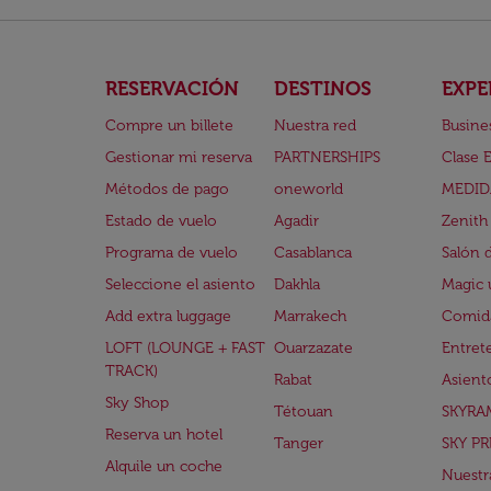
RESERVACIÓN
DESTINOS
EXPE
Compre un billete
Nuestra red
Busine
Gestionar mi reserva
PARTNERSHIPS
Clase 
Métodos de pago
oneworld
MEDID
Estado de vuelo
Agadir
Zenith
Programa de vuelo
Casablanca
Salón 
Seleccione el asiento
Dakhla
Magic 
Add extra luggage
Marrakech
Comida
LOFT (LOUNGE + FAST
Ouarzazate
Entret
TRACK)
Rabat
Asient
Sky Shop
Tétouan
SKYRA
Reserva un hotel
Tanger
SKY PR
Alquile un coche
Nuestra