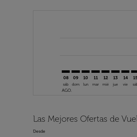
Displaying fares for agosto-2026
CGK–IAD: cmp-view-offers-discla
CGK–IAD: cmp-view-offers-di
CGK–IAD: cmp-view-offer
CGK–IAD: cmp-view-o
CGK–IAD: cmp-v
CGK–IAD: c
CGK–IA
CG
08
09
10
11
12
13
14
1
sáb
dom
lun
mar
mié
jue
vie
sá
AGO.
Las Mejores Ofertas de Vue
Desde