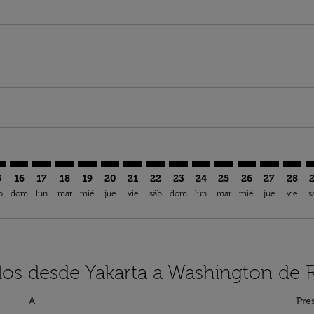
imer. Encuentre Ofertas
sclaimer. Encuentre Ofertas
s-disclaimer. Encuentre Ofertas
ffers-disclaimer. Encuentre Ofertas
iew-offers-disclaimer. Encuentre Ofertas
mp-view-offers-disclaimer. Encuentre Ofertas
D: cmp-view-offers-disclaimer. Encuentre Ofertas
K–IAD: cmp-view-offers-disclaimer. Encuentre Ofertas
CGK–IAD: cmp-view-offers-disclaimer. Encuentre Ofertas
CGK–IAD: cmp-view-offers-disclaimer. Encuentre Ofer
CGK–IAD: cmp-view-offers-disclaimer. Encuentre 
CGK–IAD: cmp-view-offers-disclaimer. Encue
CGK–IAD: cmp-view-offers-disclaimer. E
CGK–IAD: cmp-view-offers-disclaime
CGK–IAD: cmp-view-offers-discl
CGK–IAD: cmp-view-offers-d
CGK–IAD: cmp-view-offe
CGK–IAD: cmp-view-
CGK–IAD: cmp-v
CGK–IAD: 
CGK–I
C
5
16
17
18
19
20
21
22
23
24
25
26
27
28
b
dom
lun
mar
mié
jue
vie
sáb
dom
lun
mar
mié
jue
vie
s
los desde Yakarta a Washington de 
A
Pre