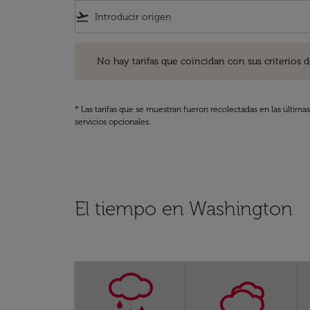
flight_takeoff
No hay tarifas que coincidan con sus criterios de filtro
No hay tarifas que coincidan con sus criterios de f
* Las tarifas que se muestran fueron recolectadas en las última
servicios opcionales.
El tiempo en Washington