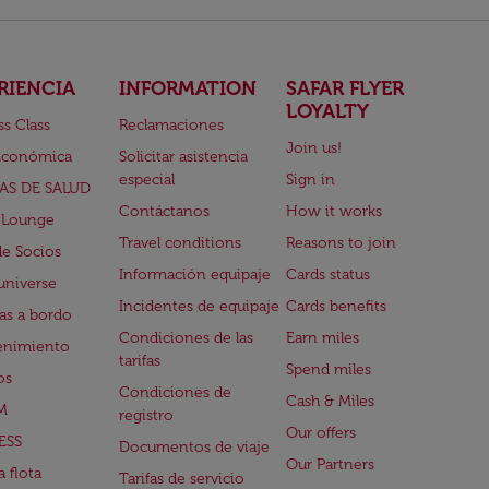
RIENCIA
INFORMATION
SAFAR FLYER
LOYALTY
ss Class
Reclamaciones
Join us!
Económica
Solicitar asistencia
especial
Sign in
AS DE SALUD
Contáctanos
How it works
 Lounge
Travel conditions
Reasons to join
de Socios
Información equipaje
Cards status
universe
Incidentes de equipaje
Cards benefits
s a bordo
Condiciones de las
Earn miles
enimiento
tarifas
Spend miles
os
Condiciones de
Cash & Miles
M
registro
Our offers
ESS
Documentos de viaje
Our Partners
 flota
Tarifas de servicio