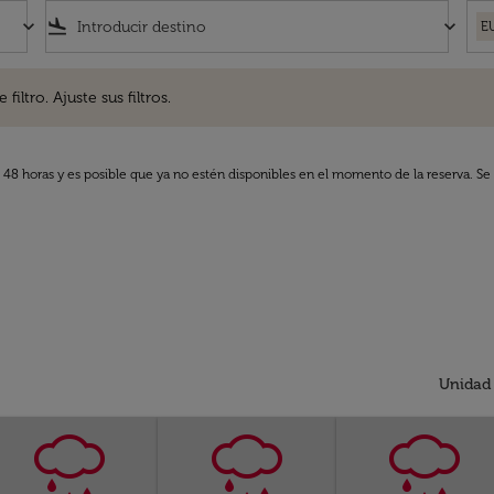
keyboard_arrow_down
flight_land
keyboard_arrow_down
E
. Ajuste sus filtros.
iltro. Ajuste sus filtros.
s 48 horas y es posible que ya no estén disponibles en el momento de la reserva. Se 
Unidad