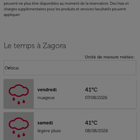
peuvent ne plus être disponibles au moment de la réservation. Des frais et
charges supplémentaires pour les produits et services facultatifs peuvent
appliquer.
Le temps à Zagora
Unité de mesure météo
:
Weather unit option Celsius Selected
keyboard_arrow_down
Celsius
41°C
vendredi
nuageux
07/08/2026
41°C
samedi
légère pluie
08/08/2026