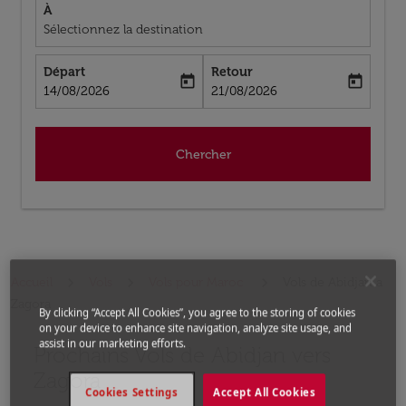
À
Sélectionnez la destination
Départ
Retour
today
today
fc-booking-departure-date-aria-label
fc-booking-return-date-aria-label
14/08/2026
21/08/2026
Chercher
Accueil
Vols
Vols pour Maroc
Vols de Abidjan a
Zagora
By clicking “Accept All Cookies”, you agree to the storing of cookies
on your device to enhance site navigation, analyze site usage, and
assist in our marketing efforts.
Prochains Vols de Abidjan vers
Aucun tarif trouvé pour les options populaires sélectio
Zagora
Cookies Settings
Accept All Cookies