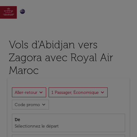

Vols d'Abidjan vers
Zagora avec Royal Air
Maroc
expand_more
expand_more
Aller-retour
1 Passager, Économique
expand_more
Code promo
De
Sélectionnez le départ