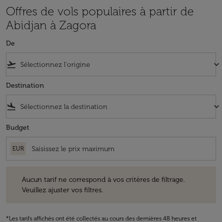
Offres de vols populaires à partir de
Abidjan à Zagora
De
flight_takeoff
keyboard_arrow_down
Destination
flight_land
keyboard_arrow_down
Budget
EUR
Aucun tarif ne correspond à vos critères de filtrage. Veuillez ajuster v
Aucun tarif ne correspond à vos critères de filtrage.
Veuillez ajuster vos filtres.
*Les tarifs affichés ont été collectés au cours des dernières 48 heures et