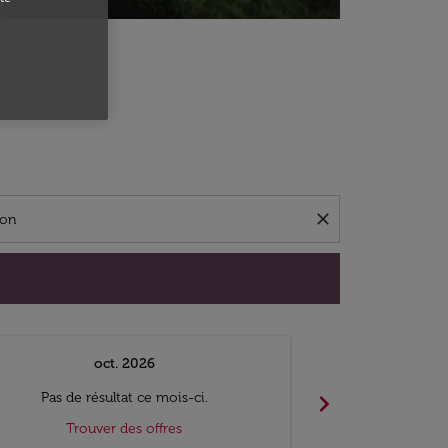
close
oct. 2026
n
chevron_right
Pas de résultat ce mois-ci.
Pas de ré
Trouver des offres
Trouv