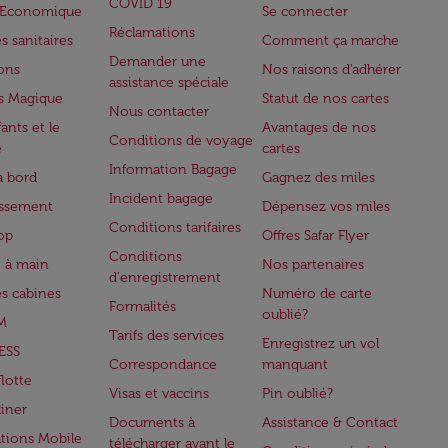
COVID 19
e Economique
Se connecter
Réclamations
s sanitaires
Comment ça marche
Demander une
lons
Nos raisons d'adhérer
assistance spéciale
s Magique
Statut de nos cartes
Nous contacter
ants et le
Avantages de nos
Conditions de voyage
e
cartes
Information Bagage
à bord
Gagnez des miles
Incident bagage
issement
Dépensez vos miles
Conditions tarifaires
op
Offres Safar Flyer
Conditions
 à main
Nos partenaires
d'enregistrement
es cabines
Numéro de carte
Formalités
oublié?
M
Tarifs des services
Enregistrez un vol
ESS
Correspondance
manquant
flotte
Visas et vaccins
Pin oublié?
iner
Documents à
Assistance & Contact
ations Mobile
télécharger avant le