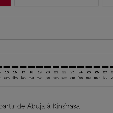
mer. Trouver des offres
claimer. Trouver des offres
s-disclaimer. Trouver des offres
ffers-disclaimer. Trouver des offres
ew-offers-disclaimer. Trouver des offres
p-view-offers-disclaimer. Trouver des offres
H: cmp-view-offers-disclaimer. Trouver des offres
V–FIH: cmp-view-offers-disclaimer. Trouver des offres
ABV–FIH: cmp-view-offers-disclaimer. Trouver des offres
ABV–FIH: cmp-view-offers-disclaimer. Trouver des off
ABV–FIH: cmp-view-offers-disclaimer. Trouver des
ABV–FIH: cmp-view-offers-disclaimer. Trouver
ABV–FIH: cmp-view-offers-disclaimer. Tr
ABV–FIH: cmp-view-offers-disclaimer
ABV–FIH: cmp-view-offers-discla
ABV–FIH: cmp-view-offers-di
ABV–FIH: cmp-view-offe
ABV–FIH: cmp-view-
ABV–FIH: cmp-v
ABV–FIH: c
ABV–F
A
4
15
16
17
18
19
20
21
22
23
24
25
26
27
n
sam
dim
lun
mar
mer
jeu
ven
sam
dim
lun
mar
mer
jeu
v
 partir de Abuja à Kinshasa