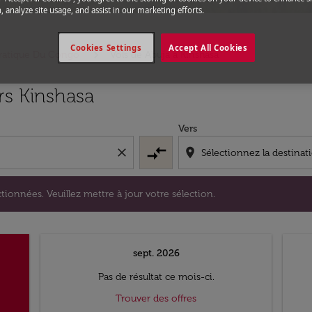
, analyze site usage, and assist in our marketing efforts.
Cookies Settings
Accept All Cookies
cratique Du Congo
Vols de Abuja a Kinshasa
s sélectionnées. Veuillez mettre à jour votre sélection.
rs Kinshasa
Vers
compare_arrows
close
location_on
tionnées. Veuillez mettre à jour votre sélection.
sept. 2026
Pas de résultat ce mois-ci.
Trouver des offres