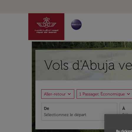
Vols d'Abuja v
expand_more
expand_more
Aller-retour
1 Passager, Économique
De
À
By clickin