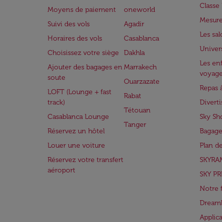
Class
Moyens de paiement
oneworld
Mesure
Suivi des vols
Agadir
Les sa
Horaires des vols
Casablanca
Univer
Choisissez votre siège
Dakhla
Les enf
Ajouter des bagages en
Marrakech
voyag
soute
Ouarzazate
Repas 
LOFT (Lounge + fast
Rabat
track)
Divert
Tétouan
Casablanca Lounge
Sky Sh
Tanger
Réservez un hôtel
Bagage
Louer une voiture
Plan d
Réservez votre transfert
SKYRA
aéroport
SKY PR
Notre 
Dreaml
Applic