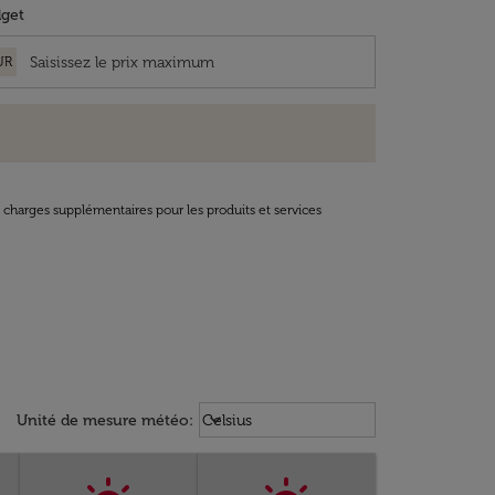
get
UR
t charges supplémentaires pour les produits et services
Weather unit option Celsius Select
keyboard_arrow_down
Unité de mesure météo
:
Celsius