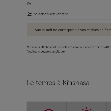
De
flight_takeoff
Aucun tarif ne correspond à vos critères de filtrage. Ve
Aucun tarif ne correspond à vos critères de filtrag
*Les tarifs affichés ont été collectés au cours des dernières 4
facultatifs peuvent appliquer.
Le temps à Kinshasa