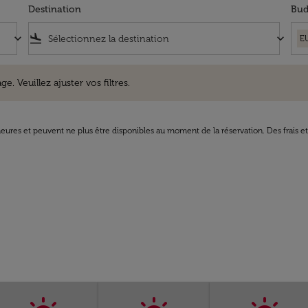
Destination
Bud
keyboard_arrow_down
flight_land
keyboard_arrow_down
E
uillez ajuster vos filtres.
e. Veuillez ajuster vos filtres.
8 heures et peuvent ne plus être disponibles au moment de la réservation. Des frais e