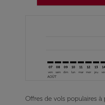
Displaying fares for août-2026
ABV–FIH: cmp-view-offers-disclai
ABV–FIH: cmp-view-offers-dis
ABV–FIH: cmp-view-offer
ABV–FIH: cmp-view-o
ABV–FIH: cmp-vi
ABV–FIH: cm
ABV–FI
AB
07
08
09
10
11
12
13
1
ven
sam
dim
lun
mar
mer
jeu
ve
AOÛT
Offres de vols populaires à