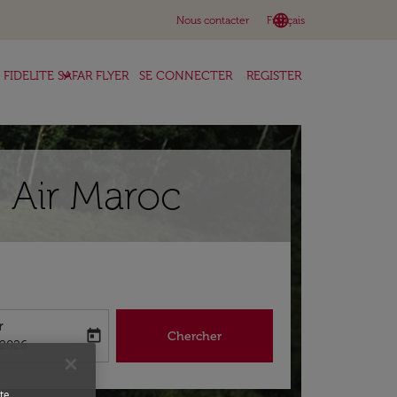
language
keyboard_arrow_down
Nous contacter
Français
keyboard_arrow_down
FIDELITE SAFAR FLYER
SE CONNECTER
REGISTER
l Air Maroc
r
today
Chercher
abel
king-return-date-aria-label
/2026
te