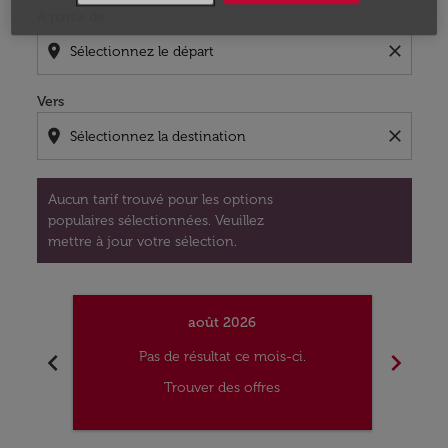
À partir de
location_on
close
Vers
location_on
close
Aucun tarif trouvé pour les options
populaires sélectionnées. Veuillez
mettre à jour votre sélection.
août 2026
chevron_left
chevron_right
Pas de résultat ce mois-ci.
Trouver des offres