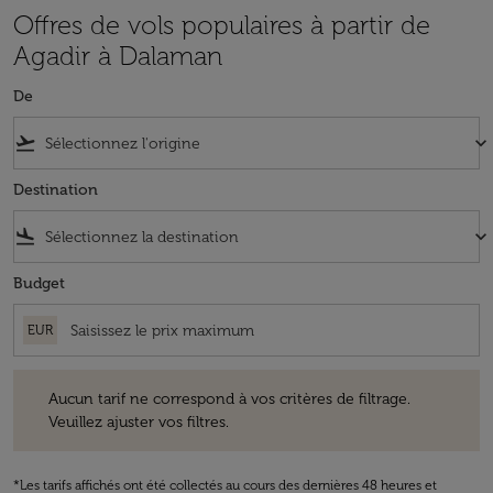
Offres de vols populaires à partir de
Agadir à Dalaman
De
flight_takeoff
keyboard_arrow_down
Destination
flight_land
keyboard_arrow_down
Budget
EUR
Aucun tarif ne correspond à vos critères de filtrage. Veuillez ajuster v
Aucun tarif ne correspond à vos critères de filtrage.
Veuillez ajuster vos filtres.
*Les tarifs affichés ont été collectés au cours des dernières 48 heures et