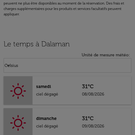
peuvent ne plus être disponibles au moment de la réservation. Des frais et
charges supplémentaires pour les produits et services facultatifs peuvent
appliquer.
Le temps à Dalaman
Unité de mesure météo
:
Weather unit option Celsius Selected
keyboard_arrow_down
Celsius
31°C
samedi
ciel dégagé
08/08/2026
31°C
dimanche
ciel dégagé
09/08/2026