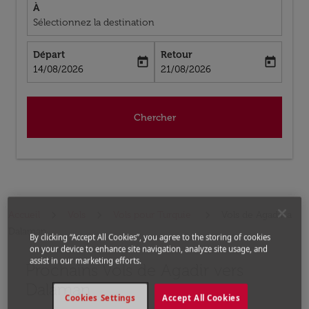
À
Sélectionnez la destination
Départ
Retour
today
today
fc-booking-departure-date-aria-label
fc-booking-return-date-aria-label
14/08/2026
21/08/2026
Chercher
Accueil
Vols
Vols pour Turquie
Vols de Agadir a
Dalaman
By clicking “Accept All Cookies”, you agree to the storing of cookies
on your device to enhance site navigation, analyze site usage, and
assist in our marketing efforts.
Prochains Vols de Agadir vers
Aucun tarif trouvé pour les options populaires sélectio
Dalaman
Cookies Settings
Accept All Cookies