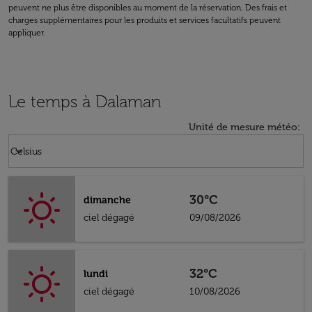
peuvent ne plus être disponibles au moment de la réservation. Des frais et
charges supplémentaires pour les produits et services facultatifs peuvent
appliquer.
Le temps à Dalaman
Unité de mesure météo
:
Weather unit option Celsius Selected
keyboard_arrow_down
Celsius
30°C
dimanche
ciel dégagé
09/08/2026
32°C
lundi
ciel dégagé
10/08/2026