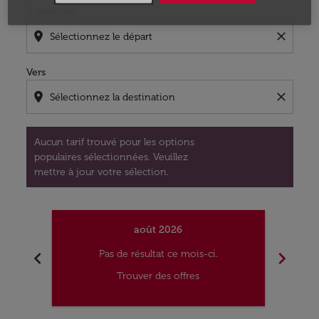
À partir de
location_on
close
Vers
location_on
close
Aucun tarif trouvé pour les options
populaires sélectionnées. Veuillez
mettre à jour votre sélection.
août 2026
chevron_left
chevron_right
Pas de résultat ce mois-ci.
Trouver des offres