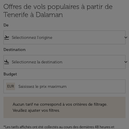
Offres de vols populaires à partir de
Tenerife à Dalaman
De
flight_takeoff
keyboard_arrow_down
Destination
flight_land
keyboard_arrow_down
Budget
EUR
Aucun tarif ne correspond à vos critères de filtrage. Veuillez ajuster v
Aucun tarif ne correspond à vos critères de filtrage.
Veuillez ajuster vos filtres.
*Les tarifs affichés ont été collectés au cours des dernières 48 heures et