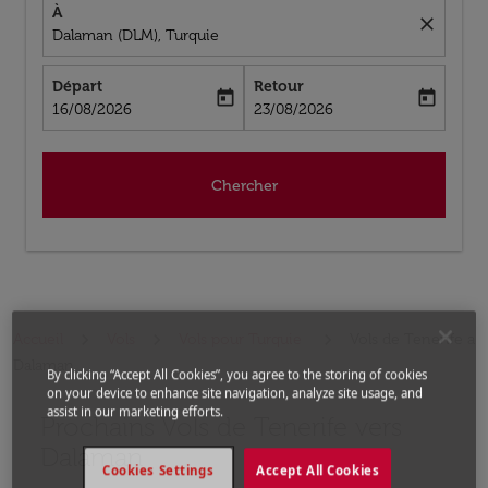
À
close
Dalaman (DLM), Turquie
Départ
Retour
today
today
fc-booking-departure-date-aria-label
fc-booking-return-date-aria-label
16/08/2026
23/08/2026
Chercher
Accueil
Vols
Vols pour Turquie
Vols de Tenerife a
Dalaman
By clicking “Accept All Cookies”, you agree to the storing of cookies
on your device to enhance site navigation, analyze site usage, and
assist in our marketing efforts.
Prochains Vols de Tenerife vers
Aucun tarif trouvé pour les options populaires sélectio
Dalaman
Cookies Settings
Accept All Cookies