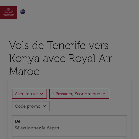

Vols de Tenerife vers
Konya avec Royal Air
Maroc
expand_more
expand_more
Aller-retour
1 Passager, Économique
expand_more
Code promo
De
Sélectionnez le départ