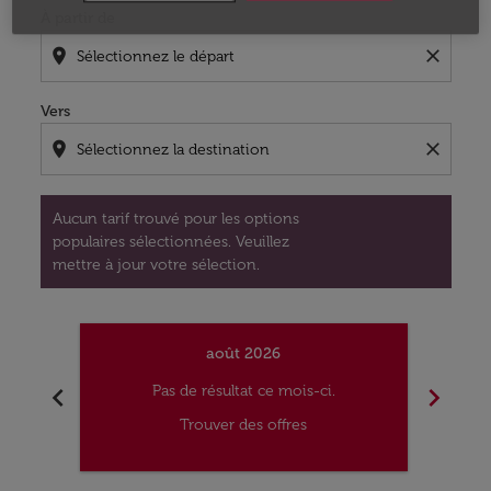
À partir de
location_on
close
Vers
location_on
close
Aucun tarif trouvé pour les options
populaires sélectionnées. Veuillez
mettre à jour votre sélection.
août 2026
chevron_left
chevron_right
Pas de résultat ce mois-ci.
Trouver des offres