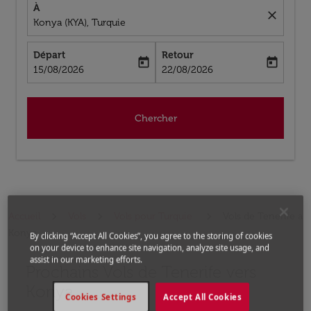
À
close
Konya (KYA), Turquie
Départ
Retour
today
today
fc-booking-departure-date-aria-label
fc-booking-return-date-aria-label
15/08/2026
22/08/2026
Chercher
Accueil
Vols
Vols pour Turquie
Vols de Tenerife a
Konya
By clicking “Accept All Cookies”, you agree to the storing of cookies
on your device to enhance site navigation, analyze site usage, and
assist in our marketing efforts.
Prochains Vols de Tenerife vers
Aucun tarif trouvé pour les options populaires sélectio
Konya
Cookies Settings
Accept All Cookies