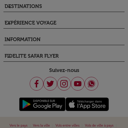
DESTINATIONS
keyboard_arrow_down
EXPÉRIENCE VOYAGE
keyboard_arrow_down
INFORMATION
keyboard_arrow_down
FIDELITE SAFAR FLYER
keyboard_arrow_down
Suivez-nous
|
|
|
|
Vers le pays
Vers la ville
Vols entre villes
Vols de ville à pays