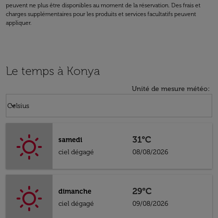
peuvent ne plus être disponibles au moment de la réservation. Des frais et
charges supplémentaires pour les produits et services facultatifs peuvent
appliquer.
Le temps à Konya
Unité de mesure météo
:
Weather unit option Celsius Selected
keyboard_arrow_down
Celsius
31°C
samedi
ciel dégagé
08/08/2026
29°C
dimanche
ciel dégagé
09/08/2026