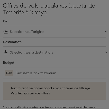
Offres de vols populaires à partir de
Tenerife à Konya
De
flight_takeoff
keyboard_arrow_down
Destination
flight_land
keyboard_arrow_down
Budget
EUR
Aucun tarif ne correspond à vos critères de filtrage. Veuillez ajuster v
Aucun tarif ne correspond à vos critères de filtrage.
Veuillez ajuster vos filtres.
*Les tarifs affichés ont été collectés au cours des dernières 48 heures et