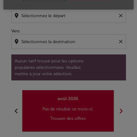
À partir de
location_on
close
Vers
location_on
close
Aucun tarif trouvé pour les options
populaires sélectionnées. Veuillez
mettre à jour votre sélection.
août 2026
chevron_left
chevron_right
Pas de résultat ce mois-ci.
Trouver des offres