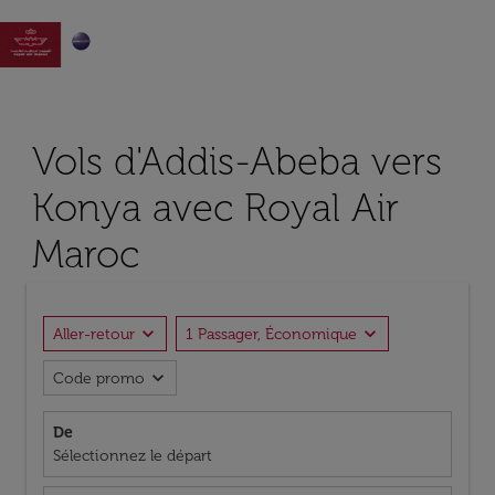

Vols d'Addis-Abeba vers
Konya avec Royal Air
Maroc
expand_more
expand_more
Aller-retour
1 Passager, Économique
expand_more
Code promo
De
Sélectionnez le départ