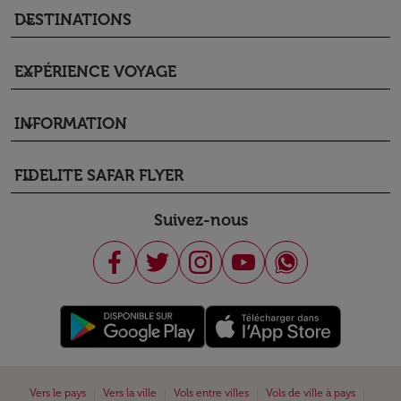
DESTINATIONS
keyboard_arrow_down
EXPÉRIENCE VOYAGE
keyboard_arrow_down
INFORMATION
keyboard_arrow_down
FIDELITE SAFAR FLYER
keyboard_arrow_down
Suivez-nous
|
|
|
|
Vers le pays
Vers la ville
Vols entre villes
Vols de ville à pays