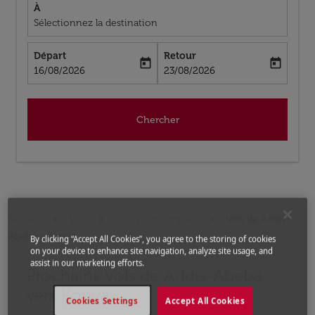
À
Sélectionnez la destination
Départ
Retour
today
today
fc-booking-departure-date-aria-label
fc-booking-return-date-aria-label
16/08/2026
23/08/2026
Chercher
Accueil
Vols
Vols pour Turquie
Vols de Addis-
Abeba a Konya
By clicking “Accept All Cookies”, you agree to the storing of cookies
on your device to enhance site navigation, analyze site usage, and
assist in our marketing efforts.
Prochains Vols de Addis-Abeba
Aucun tarif trouvé pour les options populaires sélectio
vers Konya
Cookies Settings
Accept All Cookies