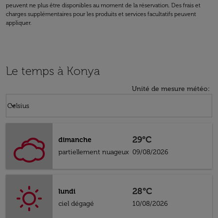
peuvent ne plus être disponibles au moment de la réservation. Des frais et
charges supplémentaires pour les produits et services facultatifs peuvent
appliquer.
Le temps à Konya
Unité de mesure météo
:
Weather unit option Celsius Selected
keyboard_arrow_down
Celsius
29°C
dimanche
partiellement nuageux
09/08/2026
28°C
lundi
ciel dégagé
10/08/2026