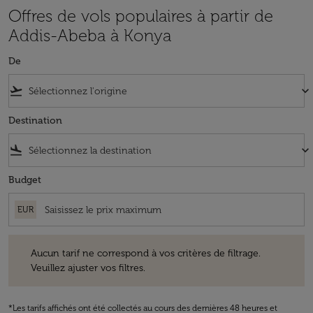
Offres de vols populaires à partir de
Addis-Abeba à Konya
De
flight_takeoff
keyboard_arrow_down
Destination
flight_land
keyboard_arrow_down
Budget
EUR
Aucun tarif ne correspond à vos critères de filtrage. Veuillez ajuster v
Aucun tarif ne correspond à vos critères de filtrage.
Veuillez ajuster vos filtres.
*Les tarifs affichés ont été collectés au cours des dernières 48 heures et