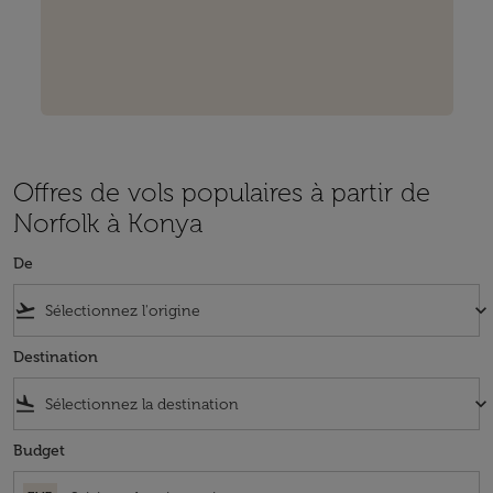
Offres de vols populaires à partir de
Norfolk à Konya
De
flight_takeoff
keyboard_arrow_down
Destination
flight_land
keyboard_arrow_down
Budget