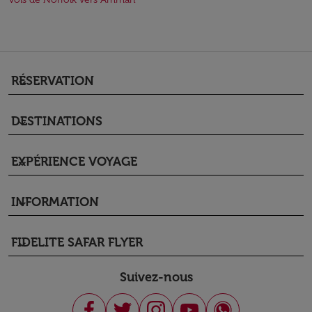
RÉSERVATION
keyboard_arrow_down
DESTINATIONS
keyboard_arrow_down
EXPÉRIENCE VOYAGE
keyboard_arrow_down
INFORMATION
keyboard_arrow_down
FIDELITE SAFAR FLYER
keyboard_arrow_down
Suivez-nous