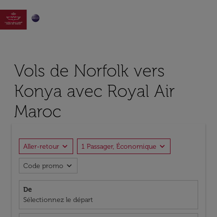

Vols de Norfolk vers
Konya avec Royal Air
Maroc
expand_more
expand_more
Aller-retour
1 Passager, Économique
expand_more
Code promo
De
Sélectionnez le départ