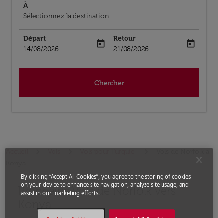
À
Sélectionnez la destination
Départ
Retour
today
today
fc-booking-departure-date-aria-label
fc-booking-return-date-aria-label
14/08/2026
21/08/2026
Chercher
Accueil
Vols
Vols pour Turquie
Vols de Norfolk a
Konya
By clicking “Accept All Cookies”, you agree to the storing of cookies
on your device to enhance site navigation, analyze site usage, and
Prochains Vols de Norfolk vers
Aucun tarif trouvé pour les options populaires sélectio
assist in our marketing efforts.
Konya