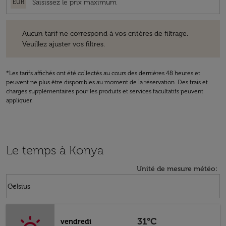
EUR
Aucun tarif ne correspond à vos critères de filtrage. Veuillez ajuster v
Aucun tarif ne correspond à vos critères de filtrage.
Veuillez ajuster vos filtres.
*Les tarifs affichés ont été collectés au cours des dernières 48 heures et
peuvent ne plus être disponibles au moment de la réservation. Des frais et
charges supplémentaires pour les produits et services facultatifs peuvent
appliquer.
Le temps à Konya
Unité de mesure météo
:
Weather unit option Celsius Selected
keyboard_arrow_down
Celsius
31°C
vendredi