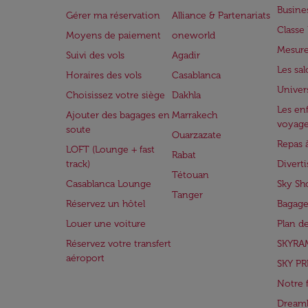
Busine
Gérer ma réservation
Alliance & Partenariats
Class
Moyens de paiement
oneworld
Mesure
Suivi des vols
Agadir
Les sa
Horaires des vols
Casablanca
Univer
Choisissez votre siège
Dakhla
Les enf
Ajouter des bagages en
Marrakech
voyag
soute
Ouarzazate
Repas 
LOFT (Lounge + fast
Rabat
track)
Divert
Tétouan
Casablanca Lounge
Sky Sh
Tanger
Réservez un hôtel
Bagage
Louer une voiture
Plan d
Réservez votre transfert
SKYRA
aéroport
SKY PR
Notre 
Dreaml