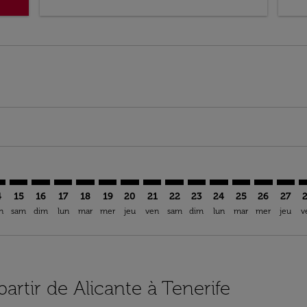
mer. Trouver des offres
claimer. Trouver des offres
s-disclaimer. Trouver des offres
ffers-disclaimer. Trouver des offres
ew-offers-disclaimer. Trouver des offres
p-view-offers-disclaimer. Trouver des offres
N: cmp-view-offers-disclaimer. Trouver des offres
C–TFN: cmp-view-offers-disclaimer. Trouver des offres
ALC–TFN: cmp-view-offers-disclaimer. Trouver des offres
ALC–TFN: cmp-view-offers-disclaimer. Trouver des off
ALC–TFN: cmp-view-offers-disclaimer. Trouver des
ALC–TFN: cmp-view-offers-disclaimer. Trouver
ALC–TFN: cmp-view-offers-disclaimer. Tr
ALC–TFN: cmp-view-offers-disclaimer
ALC–TFN: cmp-view-offers-discla
ALC–TFN: cmp-view-offers-di
ALC–TFN: cmp-view-offe
ALC–TFN: cmp-view-
ALC–TFN: cmp-v
ALC–TFN: c
ALC–T
A
4
15
16
17
18
19
20
21
22
23
24
25
26
27
n
sam
dim
lun
mar
mer
jeu
ven
sam
dim
lun
mar
mer
jeu
v
partir de Alicante à Tenerife