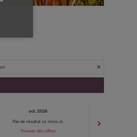
te
close
oct. 2026
n
chevron_right
Pas de résultat ce mois-ci.
Pas de ré
Trouver des offres
Trouv