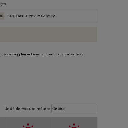
get
UR
t charges supplémentaires pour les produits et services
Weather unit option Celsius Select
keyboard_arrow_down
Unité de mesure météo
:
Celsius