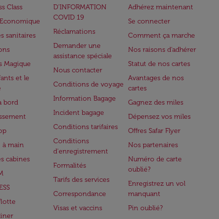
ss Class
D’INFORMATION
Adhérez maintenant
COVID 19
e Economique
Se connecter
Réclamations
s sanitaires
Comment ça marche
Demander une
lons
Nos raisons d'adhérer
assistance spéciale
s Magique
Statut de nos cartes
Nous contacter
ants et le
Avantages de nos
Conditions de voyage
e
cartes
Information Bagage
à bord
Gagnez des miles
Incident bagage
issement
Dépensez vos miles
Conditions tarifaires
op
Offres Safar Flyer
Conditions
 à main
Nos partenaires
d'enregistrement
es cabines
Numéro de carte
Formalités
oublié?
M
Tarifs des services
Enregistrez un vol
ESS
Correspondance
manquant
flotte
Visas et vaccins
Pin oublié?
iner