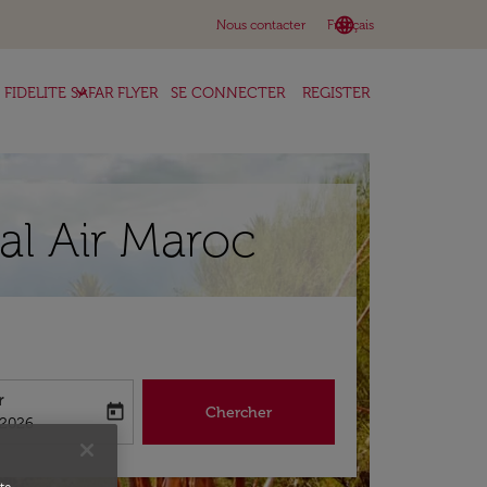
language
keyboard_arrow_down
Nous contacter
Français
keyboard_arrow_down
FIDELITE SAFAR FLYER
SE CONNECTER
REGISTER
yal Air Maroc
r
today
Chercher
abel
king-return-date-aria-label
/2026