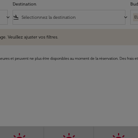
Destination
Bud
keyboard_arrow_down
flight_land
keyboard_arrow_down
E
uillez ajuster vos filtres.
e. Veuillez ajuster vos filtres.
8 heures et peuvent ne plus être disponibles au moment de la réservation. Des frais e