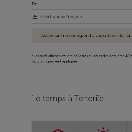
De
flight_takeoff
Aucun tarif ne correspond à vos critères de filtrage. Ve
Aucun tarif ne correspond à vos critères de filtrag
*Les tarifs affichés ont été collectés au cours des dernières 4
facultatifs peuvent appliquer.
Le temps à Tenerife