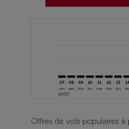
Displaying fares for août-2026
ALC–TFN: cmp-view-offers-disclai
ALC–TFN: cmp-view-offers-dis
ALC–TFN: cmp-view-offer
ALC–TFN: cmp-view-o
ALC–TFN: cmp-vi
ALC–TFN: cm
ALC–TF
AL
07
08
09
10
11
12
13
1
ven
sam
dim
lun
mar
mer
jeu
ve
AOÛT
Offres de vols populaires à 