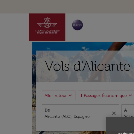
Vols d'Alicante
expand_more
expand_more
Aller-retour
1 Passager, Économique
De
À
close