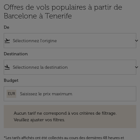
Offres de vols populaires à partir de
Barcelone à Tenerife
De
flight_takeoff
keyboard_arrow_down
Destination
flight_land
keyboard_arrow_down
Budget
EUR
Aucun tarif ne correspond à vos critères de filtrage. Veuillez ajuster v
Aucun tarif ne correspond à vos critères de filtrage.
Veuillez ajuster vos filtres.
*Les tarifs affichés ont été collectés au cours des dernières 48 heures et