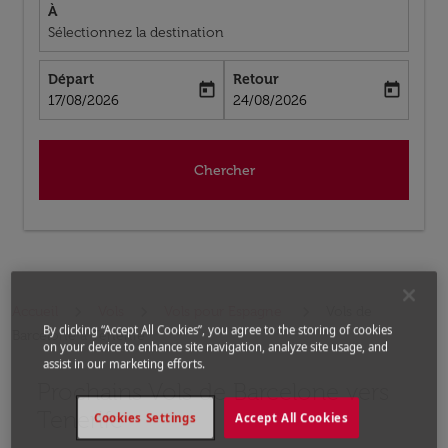
À
Sélectionnez la destination
Départ
Retour
today
today
fc-booking-departure-date-aria-label
fc-booking-return-date-aria-label
17/08/2026
24/08/2026
Chercher
Accueil
Vols
Vols pour Espagne
Vols de
By clicking “Accept All Cookies”, you agree to the storing of cookies
Barcelone a Tenerife
on your device to enhance site navigation, analyze site usage, and
assist in our marketing efforts.
Prochains Vols de Barcelone vers
Aucun tarif trouvé pour les options populaires sélectio
Tenerife
Cookies Settings
Accept All Cookies