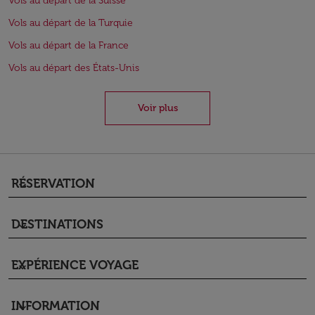
Vols au départ de la Suisse
Vols au départ de la Turquie
Vols au départ de la France
Vols au départ des États-Unis
Voir plus
RÉSERVATION
keyboard_arrow_down
DESTINATIONS
keyboard_arrow_down
EXPÉRIENCE VOYAGE
keyboard_arrow_down
INFORMATION
keyboard_arrow_down