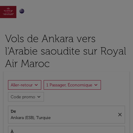

Vols de Ankara vers
l'Arabie saoudite sur Royal
Air Maroc
expand_more
expand_more
Aller-retour
1 Passager, Économique
expand_more
Code promo
De
close
Ankara (ESB), Turquie
À