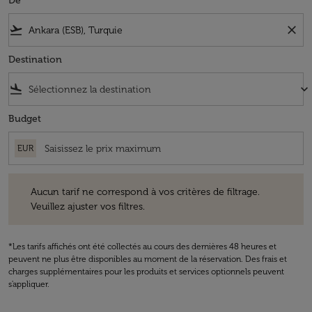
De
flight_takeoff
close
Destination
flight_land
keyboard_arrow_down
Budget
EUR
Aucun tarif ne correspond à vos critères de filtrage. Veuillez ajuster v
Aucun tarif ne correspond à vos critères de filtrage.
Veuillez ajuster vos filtres.
*Les tarifs affichés ont été collectés au cours des dernières 48 heures et
peuvent ne plus être disponibles au moment de la réservation. Des frais et
charges supplémentaires pour les produits et services optionnels peuvent
s'appliquer.