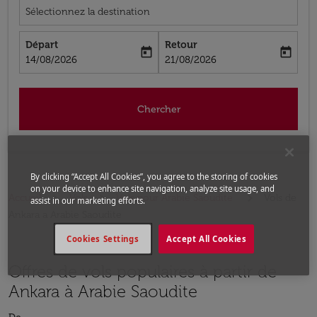
Sélectionnez la destination
Départ
Retour
today
today
fc-booking-departure-date-aria-label
fc-booking-return-date-aria-label
14/08/2026
21/08/2026
Chercher
By clicking “Accept All Cookies”, you agree to the storing of cookies
on your device to enhance site navigation, analyze site usage, and
Accueil
Vols
Vols pour Arabie Saoudite
Vols de
assist in our marketing efforts.
Ankara a Arabie Saoudite
Cookies Settings
Accept All Cookies
Offres de vols populaires à partir de
Ankara à Arabie Saoudite