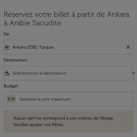
Réservez votre billet à partir de Ankara
à Arabie Saoudite
De
flight_takeoff
close
Destination
flight_land
keyboard_arrow_down
Budget
EUR
Aucun tarif ne correspond à vos critères de filtrage. Veuillez ajuster v
Aucun tarif ne correspond à vos critères de filtrage.
Veuillez ajuster vos filtres.