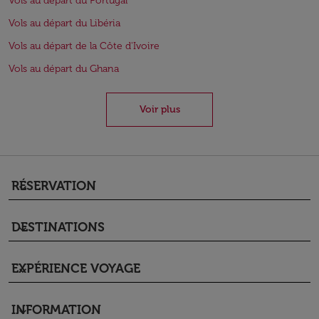
Vols au départ du Portugal
Vols au départ du Libéria
Vols au départ de la Côte d'Ivoire
Vols au départ du Ghana
Voir plus
RÉSERVATION
keyboard_arrow_down
DESTINATIONS
keyboard_arrow_down
EXPÉRIENCE VOYAGE
keyboard_arrow_down
INFORMATION
keyboard_arrow_down