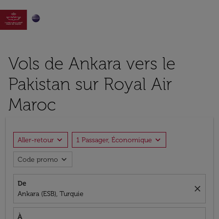

Vols de Ankara vers le
Pakistan sur Royal Air
Maroc
expand_more
expand_more
Aller-retour
1 Passager, Économique
expand_more
Code promo
De
close
Ankara (ESB), Turquie
À