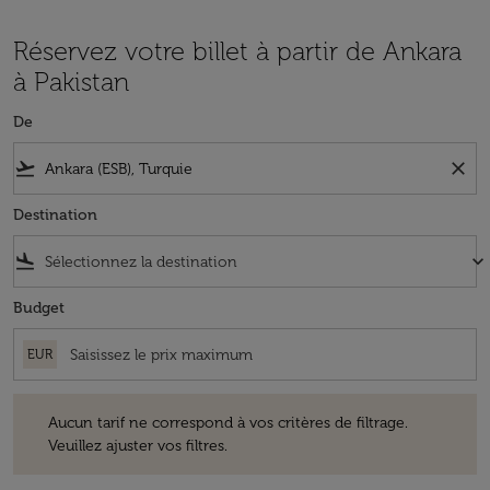
Réservez votre billet à partir de Ankara
à Pakistan
De
flight_takeoff
close
Destination
flight_land
keyboard_arrow_down
Budget
EUR
Aucun tarif ne correspond à vos critères de filtrage. Veuillez ajuster v
Aucun tarif ne correspond à vos critères de filtrage.
Veuillez ajuster vos filtres.