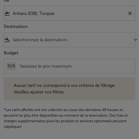
De
flight_takeoff
close
Destination
flight_land
keyboard_arrow_down
Budget
EUR
Aucun tarif ne correspond à vos critères de filtrage. Veuillez ajuster v
Aucun tarif ne correspond à vos critères de filtrage.
Veuillez ajuster vos filtres.
*Les tarifs affichés ont été collectés au cours des dernières 48 heures et
peuvent ne plus être disponibles au moment de la réservation. Des frais et
charges supplémentaires pour les produits et services optionnels peuvent
s'appliquer.