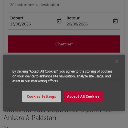
Sélectionnez la destination
Départ
Retour
today
today
fc-booking-departure-date-aria-label
fc-booking-return-date-aria-label
13/08/2026
20/08/2026
Chercher
By clicking “Accept All Cookies”, you agree to the storing of cookies
on your device to enhance site navigation, analyze site usage, and
Accueil
Vols
Vols pour Pakistan
Vols de Ankara a
assist in our marketing efforts.
Pakistan
Cookies Settings
Accept All Cookies
Offres de vols populaires à partir de
Ankara à Pakistan