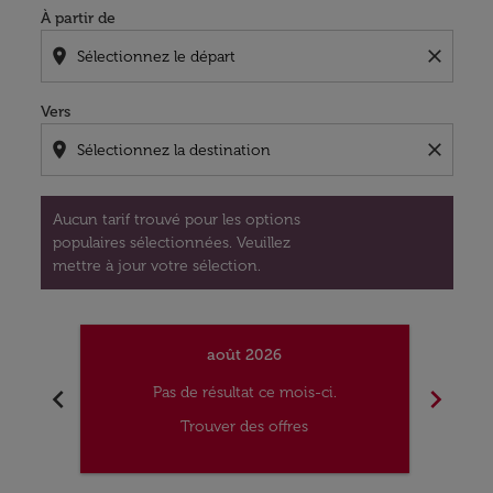
À partir de
location_on
close
Vers
location_on
close
Aucun tarif trouvé pour les options
populaires sélectionnées. Veuillez
mettre à jour votre sélection.
août 2026
chevron_left
chevron_right
Pas de résultat ce mois-ci.
Trouver des offres