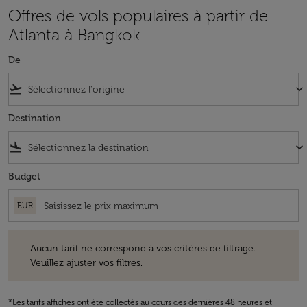
Offres de vols populaires à partir de
Atlanta à Bangkok
De
flight_takeoff
keyboard_arrow_down
Destination
flight_land
keyboard_arrow_down
Budget
EUR
Aucun tarif ne correspond à vos critères de filtrage. Veuillez ajuster v
Aucun tarif ne correspond à vos critères de filtrage.
Veuillez ajuster vos filtres.
*Les tarifs affichés ont été collectés au cours des dernières 48 heures et