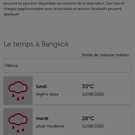
peuvent ne plus être disponibles au moment de la réservation. Des frais et
charges supplémentaires pour les produits et services facultatifs peuvent
appliquer.
Le temps à Bangkok
Unité de mesure météo
:
Weather unit option Celsius Selected
keyboard_arrow_down
Celsius
33°C
lundi
légère pluie
10/08/2026
28°C
mardi
pluie modérée
11/08/2026