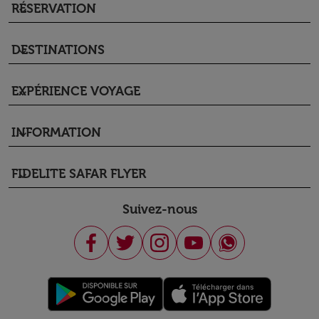
RÉSERVATION
keyboard_arrow_down
DESTINATIONS
keyboard_arrow_down
EXPÉRIENCE VOYAGE
keyboard_arrow_down
INFORMATION
keyboard_arrow_down
FIDELITE SAFAR FLYER
keyboard_arrow_down
Suivez-nous