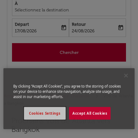
À
Sélectionnez la destination
Départ
Retour
today
today
fc-booking-departure-date-aria-label
fc-booking-return-date-aria-label
17/08/2026
24/08/2026
Chercher
By clicking “Accept All Cookies”, you agree to the storing of cookies
on your device to enhance site navigation, analyze site usage, and
Accueil
Vols
Vols pour Thaïlande
Vols de Atlanta
assist in our marketing efforts.
a Bangkok
Cookies Settings
Accept All Cookies
Prochains Vols de Atlanta vers
Aucun tarif trouvé pour les options populaires sélectio
Bangkok