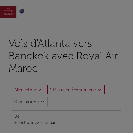

Vols d'Atlanta vers
Bangkok avec Royal Air
Maroc
expand_more
expand_more
Aller-retour
1 Passager, Économique
expand_more
Code promo
De
Sélectionnez le départ