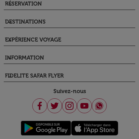
RÉSERVATION
keyboard_arrow_down
DESTINATIONS
keyboard_arrow_down
EXPÉRIENCE VOYAGE
keyboard_arrow_down
INFORMATION
keyboard_arrow_down
FIDELITE SAFAR FLYER
keyboard_arrow_down
Suivez-nous