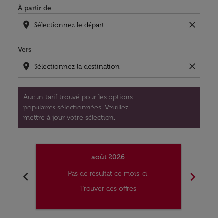
À partir de
location_on
close
Vers
location_on
close
Aucun tarif trouvé pour les options
populaires sélectionnées. Veuillez
mettre à jour votre sélection.
août 2026
chevron_left
chevron_right
Pas de résultat ce mois-ci.
Trouver des offres