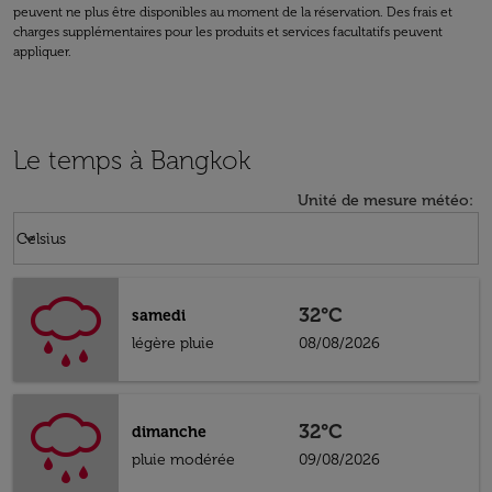
peuvent ne plus être disponibles au moment de la réservation. Des frais et
charges supplémentaires pour les produits et services facultatifs peuvent
appliquer.
Le temps à Bangkok
Unité de mesure météo
:
Weather unit option Celsius Selected
keyboard_arrow_down
Celsius
32°C
samedi
légère pluie
08/08/2026
32°C
dimanche
pluie modérée
09/08/2026