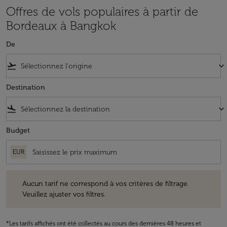
Offres de vols populaires à partir de
Bordeaux à Bangkok
De
flight_takeoff
keyboard_arrow_down
Destination
flight_land
keyboard_arrow_down
Budget
EUR
Aucun tarif ne correspond à vos critères de filtrage. Veuillez ajuster v
Aucun tarif ne correspond à vos critères de filtrage.
Veuillez ajuster vos filtres.
*Les tarifs affichés ont été collectés au cours des dernières 48 heures et