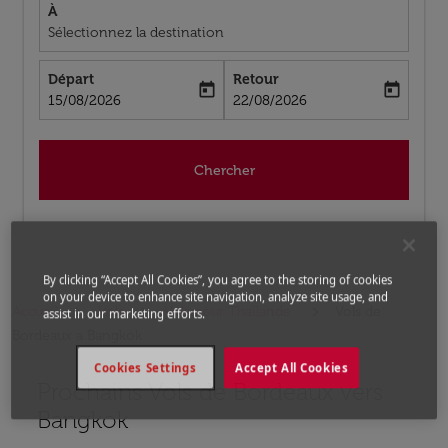
À
Sélectionnez la destination
Départ
Retour
today
today
fc-booking-departure-date-aria-label
fc-booking-return-date-aria-label
15/08/2026
22/08/2026
Chercher
By clicking “Accept All Cookies”, you agree to the storing of cookies
on your device to enhance site navigation, analyze site usage, and
Accueil
Vols
Vols pour Thaïlande
Vols de
assist in our marketing efforts.
Bordeaux a Bangkok
Cookies Settings
Accept All Cookies
Prochains Vols de Bordeaux vers
Aucun tarif trouvé pour les options populaires sélectio
Bangkok