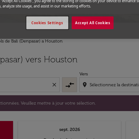
g “Accept All Cookies”, you agree to the storing of cookies on your device to enhance si
, analyze site usage, and assist in our marketing efforts.
Cookies Settings
Accept All Cookies
ls de Bali (Denpasar) a Houston
s sélectionnées. Veuillez mettre à jour votre sélection.
npasar) vers Houston
Vers
compare_arrows
close
location_on
tionnées. Veuillez mettre à jour votre sélection.
sept. 2026