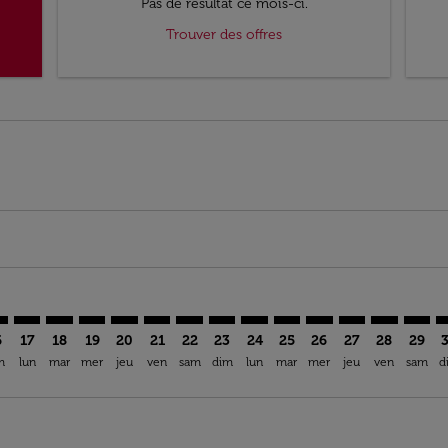
Pas de résultat ce mois-ci.
Trouver des offres
imer. Trouver des offres
sclaimer. Trouver des offres
s-disclaimer. Trouver des offres
offers-disclaimer. Trouver des offres
iew-offers-disclaimer. Trouver des offres
mp-view-offers-disclaimer. Trouver des offres
U: cmp-view-offers-disclaimer. Trouver des offres
S–HOU: cmp-view-offers-disclaimer. Trouver des offres
DPS–HOU: cmp-view-offers-disclaimer. Trouver des offres
DPS–HOU: cmp-view-offers-disclaimer. Trouver des of
DPS–HOU: cmp-view-offers-disclaimer. Trouver de
DPS–HOU: cmp-view-offers-disclaimer. Trouv
DPS–HOU: cmp-view-offers-disclaimer. T
DPS–HOU: cmp-view-offers-disclaime
DPS–HOU: cmp-view-offers-discl
DPS–HOU: cmp-view-offers-d
DPS–HOU: cmp-view-offe
DPS–HOU: cmp-view-
DPS–HOU: cmp-v
DPS–HOU: 
DPS–H
D
6
17
18
19
20
21
22
23
24
25
26
27
28
29
m
lun
mar
mer
jeu
ven
sam
dim
lun
mar
mer
jeu
ven
sam
d