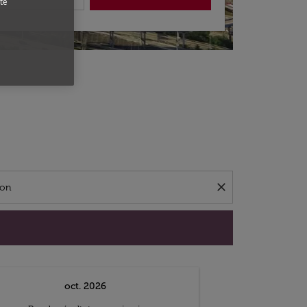
te
close
oct. 2026
n