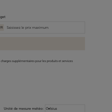
get
UR
t charges supplémentaires pour les produits et services
Weather unit option Celsius Select
keyboard_arrow_down
Unité de mesure météo
:
Celsius