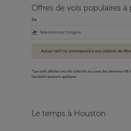
Offres de vols populaires à
De
flight_takeoff
Aucun tarif ne correspond à vos critères de filtrage. Ve
Aucun tarif ne correspond à vos critères de filtrag
*Les tarifs affichés ont été collectés au cours des dernières 4
facultatifs peuvent appliquer.
Le temps à Houston