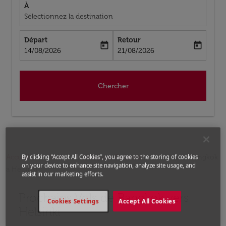
À
Sélectionnez la destination
Départ
Retour
today
today
fc-booking-departure-date-aria-label
fc-booking-return-date-aria-label
14/08/2026
21/08/2026
Chercher
Accueil
Vols
Vols pour Finlande
Vols de Bangkok
By clicking “Accept All Cookies”, you agree to the storing of cookies
on your device to enhance site navigation, analyze site usage, and
a Helsinki
assist in our marketing efforts.
Prochains Vols de Bangkok vers
Aucun tarif trouvé pour les options populaires sélectio
Cookies Settings
Accept All Cookies
Helsinki