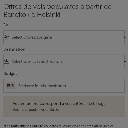
Offres de vols populaires à partir de
Bangkok à Helsinki
De
flight_takeoff
keyboard_arrow_down
Destination
flight_land
keyboard_arrow_down
Budget
EUR
Aucun tarif ne correspond à vos critères de filtrage. Veuillez ajuster v
Aucun tarif ne correspond à vos critères de filtrage.
Veuillez ajuster vos filtres.
*Les tarifs affichés ont été collectés au cours des dernières 48 heures et