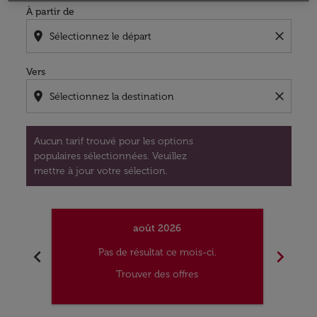
À partir de
location_on
close
Vers
location_on
close
Aucun tarif trouvé pour les options
populaires sélectionnées. Veuillez
mettre à jour votre sélection.
août 2026
chevron_left
chevron_right
Pas de résultat ce mois-ci.
Trouver des offres