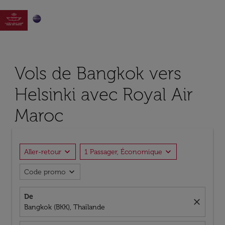

Vols de Bangkok vers
Helsinki avec Royal Air
Maroc
expand_more
expand_more
Aller-retour
1 Passager, Économique
expand_more
Code promo
De
close
Bangkok (BKK), Thaïlande