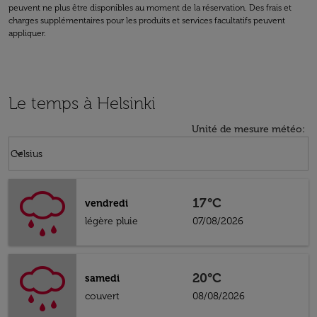
peuvent ne plus être disponibles au moment de la réservation. Des frais et
charges supplémentaires pour les produits et services facultatifs peuvent
appliquer.
Le temps à Helsinki
Unité de mesure météo
:
Weather unit option Celsius Selected
keyboard_arrow_down
Celsius
17°C
vendredi
légère pluie
07/08/2026
20°C
samedi
couvert
08/08/2026