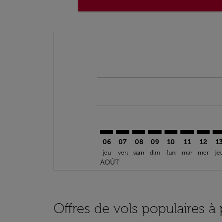
Displaying fares for août-2026
TLV–HEL: cmp-view-offers-disclai
TLV–HEL: cmp-view-offers-dis
TLV–HEL: cmp-view-offer
TLV–HEL: cmp-view-o
TLV–HEL: cmp-vi
TLV–HEL: cm
TLV–HE
TL
06
07
08
09
10
11
12
1
jeu
ven
sam
dim
lun
mar
mer
je
AOÛT
Offres de vols populaires à 