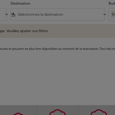
Destination
Bud
keyboard_arrow_down
flight_land
keyboard_arrow_down
E
uillez ajuster vos filtres.
e. Veuillez ajuster vos filtres.
8 heures et peuvent ne plus être disponibles au moment de la réservation. Des frais e