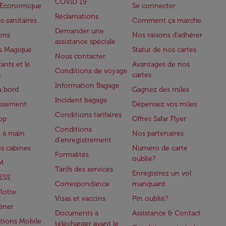
COVID 19
e Economique
Se connecter
Réclamations
s sanitaires
Comment ça marche
Demander une
lons
Nos raisons d'adhérer
assistance spéciale
s Magique
Statut de nos cartes
Nous contacter
ants et le
Avantages de nos
Conditions de voyage
e
cartes
Information Bagage
à bord
Gagnez des miles
Incident bagage
issement
Dépensez vos miles
Conditions tarifaires
op
Offres Safar Flyer
Conditions
 à main
Nos partenaires
d'enregistrement
es cabines
Numéro de carte
Formalités
oublié?
M
Tarifs des services
Enregistrez un vol
ESS
Correspondance
manquant
flotte
Visas et vaccins
Pin oublié?
iner
Documents à
Assistance & Contact
ations Mobile
télécharger avant le