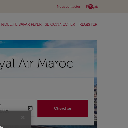
language
keyboard_arrow_down
Nous contacter
Français
keyboard_arrow_down
FIDELITE SAFAR FLYER
SE CONNECTER
REGISTER
oyal Air Maroc
r
today
Chercher
abel
king-return-date-aria-label
/2026
te