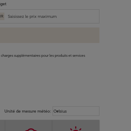
get
UR
t charges supplémentaires pour les produits et services
Weather unit option Celsius Select
keyboard_arrow_down
Unité de mesure météo
:
Celsius