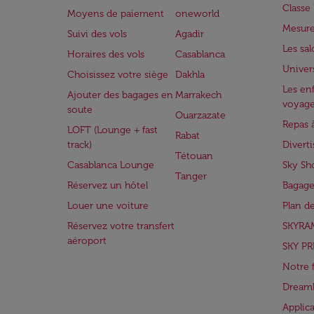
Class
Moyens de paiement
oneworld
Mesure
Suivi des vols
Agadir
Les sa
Horaires des vols
Casablanca
Univer
Choisissez votre siège
Dakhla
Les enf
Ajouter des bagages en
Marrakech
voyag
soute
Ouarzazate
Repas 
LOFT (Lounge + fast
Rabat
track)
Divert
Tétouan
Casablanca Lounge
Sky Sh
Tanger
Réservez un hôtel
Bagage
Louer une voiture
Plan d
Réservez votre transfert
SKYRA
aéroport
SKY PR
Notre 
Dreaml
Applic