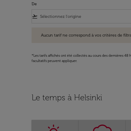
De
flight_takeoff
Aucun tarif ne correspond à vos critères de filtrage. Ve
Aucun tarif ne correspond à vos critères de filtrag
*Les tarifs affichés ont été collectés au cours des dernières 4
facultatifs peuvent appliquer.
Le temps à Helsinki