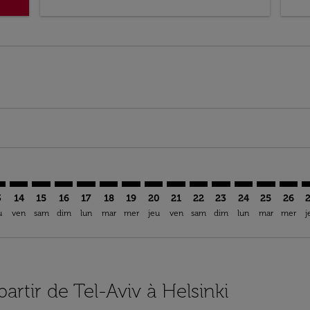
mer. Trouver des offres
claimer. Trouver des offres
s-disclaimer. Trouver des offres
ffers-disclaimer. Trouver des offres
ew-offers-disclaimer. Trouver des offres
p-view-offers-disclaimer. Trouver des offres
L: cmp-view-offers-disclaimer. Trouver des offres
V–HEL: cmp-view-offers-disclaimer. Trouver des offres
TLV–HEL: cmp-view-offers-disclaimer. Trouver des offres
TLV–HEL: cmp-view-offers-disclaimer. Trouver des off
TLV–HEL: cmp-view-offers-disclaimer. Trouver des
TLV–HEL: cmp-view-offers-disclaimer. Trouver
TLV–HEL: cmp-view-offers-disclaimer. Tr
TLV–HEL: cmp-view-offers-disclaimer
TLV–HEL: cmp-view-offers-discla
TLV–HEL: cmp-view-offers-di
TLV–HEL: cmp-view-offe
TLV–HEL: cmp-view-
TLV–HEL: cmp-v
TLV–HEL: c
TLV–H
T
3
14
15
16
17
18
19
20
21
22
23
24
25
26
u
ven
sam
dim
lun
mar
mer
jeu
ven
sam
dim
lun
mar
mer
j
partir de Tel-Aviv à Helsinki