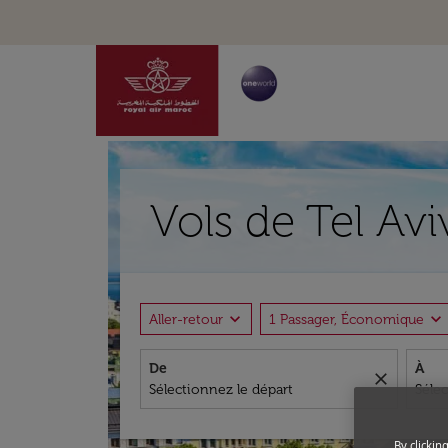
Vols de Tel Avi
expand_more
expand_more
Aller-retour
1 Passager, Économique
De
À
close
By clickin