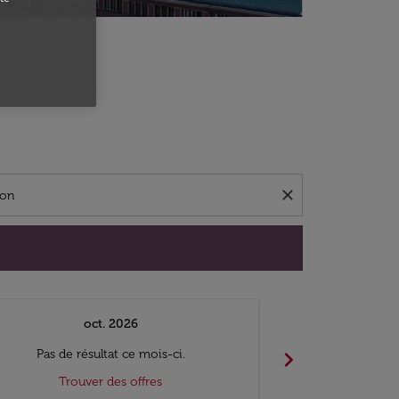
close
oct. 2026
n
chevron_right
Pas de résultat ce mois-ci.
Pas de ré
Trouver des offres
Trouv