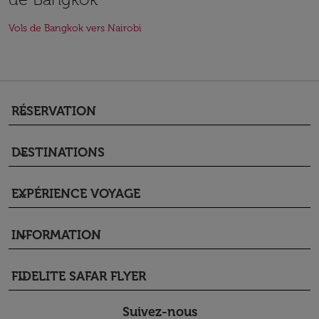
Vols de Bangkok vers Nairobi
RÉSERVATION
keyboard_arrow_down
DESTINATIONS
keyboard_arrow_down
EXPÉRIENCE VOYAGE
keyboard_arrow_down
INFORMATION
keyboard_arrow_down
FIDELITE SAFAR FLYER
keyboard_arrow_down
Suivez-nous