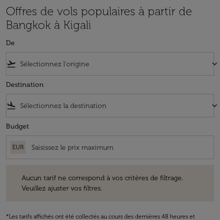
Offres de vols populaires à partir de
Bangkok à Kigali
De
flight_takeoff
keyboard_arrow_down
Destination
flight_land
keyboard_arrow_down
Budget
EUR
Aucun tarif ne correspond à vos critères de filtrage. Veuillez ajuster v
Aucun tarif ne correspond à vos critères de filtrage.
Veuillez ajuster vos filtres.
*Les tarifs affichés ont été collectés au cours des dernières 48 heures et