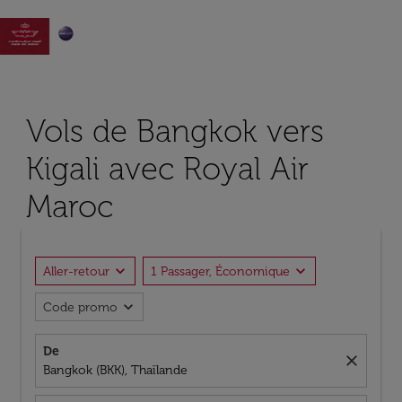

Vols de Bangkok vers
Kigali avec Royal Air
Maroc
expand_more
expand_more
Aller-retour
1 Passager, Économique
expand_more
Code promo
De
close
Bangkok (BKK), Thaïlande