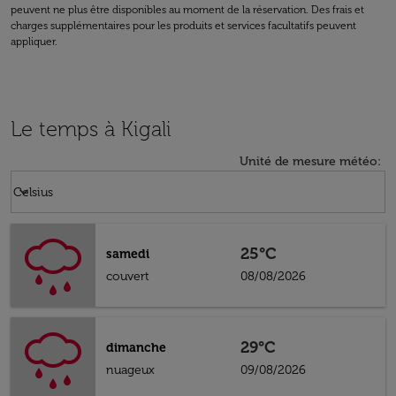
peuvent ne plus être disponibles au moment de la réservation. Des frais et
charges supplémentaires pour les produits et services facultatifs peuvent
appliquer.
Le temps à Kigali
Unité de mesure météo
:
Weather unit option Celsius Selected
keyboard_arrow_down
Celsius
25°C
samedi
couvert
08/08/2026
29°C
dimanche
nuageux
09/08/2026