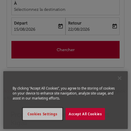
À
Sélectionnez la destination
Départ
Retour
today
today
fc-booking-departure-date-aria-label
fc-booking-return-date-aria-label
15/08/2026
22/08/2026
Chercher
By clicking “Accept All Cookies”, you agree to the storing of cookies
Accueil
Vols
Vols pour Rwanda
Vols de Bangkok
on your device to enhance site navigation, analyze site usage, and
a Kigali
assist in our marketing efforts.
Prochains Vols de Bangkok vers
Aucun tarif trouvé pour les options populaires sélectio
Cookies Settings
Accept All Cookies
Kigali