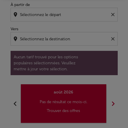
À partir de
location_on
close
Vers
location_on
close
Aucun tarif trouvé pour les options
populaires sélectionnées. Veuillez
mettre à jour votre sélection.
août 2026
chevron_left
chevron_right
Pas de résultat ce mois-ci.
Trouver des offres