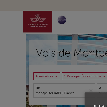
Vols de Montpel
expand_more
expand_more
Aller-retour
1 Passager, Économique
De
À
close
By clickin