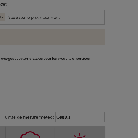
get
UR
t charges supplémentaires pour les produits et services
Weather unit option Celsius Select
keyboard_arrow_down
Unité de mesure météo
:
Celsius