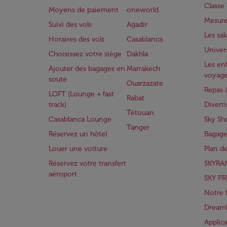
Class
Moyens de paiement
oneworld
Mesure
Suivi des vols
Agadir
Les sa
Horaires des vols
Casablanca
Univer
Choisissez votre siège
Dakhla
Les enf
Ajouter des bagages en
Marrakech
voyag
soute
Ouarzazate
Repas 
LOFT (Lounge + fast
Rabat
track)
Divert
Tétouan
Casablanca Lounge
Sky Sh
Tanger
Réservez un hôtel
Bagage
Louer une voiture
Plan d
Réservez votre transfert
SKYRA
aéroport
SKY PR
Notre 
Dreaml
Applic