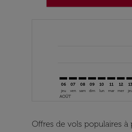
Displaying fares for août-2026
MPL–KGL: cmp-view-offers-discla
MPL–KGL: cmp-view-offers-di
MPL–KGL: cmp-view-offer
MPL–KGL: cmp-view-o
MPL–KGL: cmp-vi
MPL–KGL: c
MPL–KG
MP
06
07
08
09
10
11
12
1
jeu
ven
sam
dim
lun
mar
mer
je
AOÛT
Offres de vols populaires à 