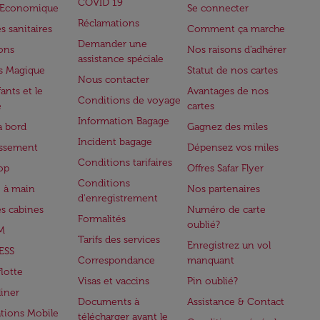
COVID 19
e Economique
Se connecter
Réclamations
s sanitaires
Comment ça marche
Demander une
lons
Nos raisons d'adhérer
assistance spéciale
s Magique
Statut de nos cartes
Nous contacter
ants et le
Avantages de nos
Conditions de voyage
e
cartes
Information Bagage
à bord
Gagnez des miles
Incident bagage
issement
Dépensez vos miles
Conditions tarifaires
op
Offres Safar Flyer
Conditions
 à main
Nos partenaires
d'enregistrement
es cabines
Numéro de carte
Formalités
oublié?
M
Tarifs des services
Enregistrez un vol
ESS
Correspondance
manquant
flotte
Visas et vaccins
Pin oublié?
iner
Documents à
Assistance & Contact
ations Mobile
télécharger avant le