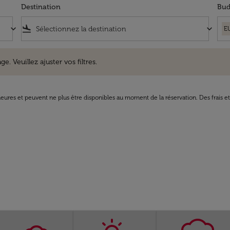
Destination
Bud
keyboard_arrow_down
flight_land
keyboard_arrow_down
E
uillez ajuster vos filtres.
e. Veuillez ajuster vos filtres.
8 heures et peuvent ne plus être disponibles au moment de la réservation. Des frais e