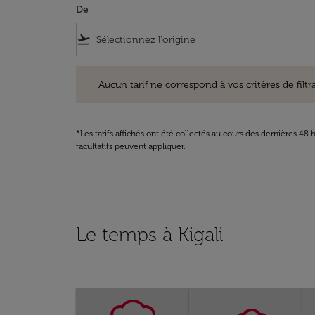
De
flight_takeoff
Aucun tarif ne correspond à vos critères de filtrage. Ve
Aucun tarif ne correspond à vos critères de filtrag
*Les tarifs affichés ont été collectés au cours des dernières 4
facultatifs peuvent appliquer.
Le temps à Kigali