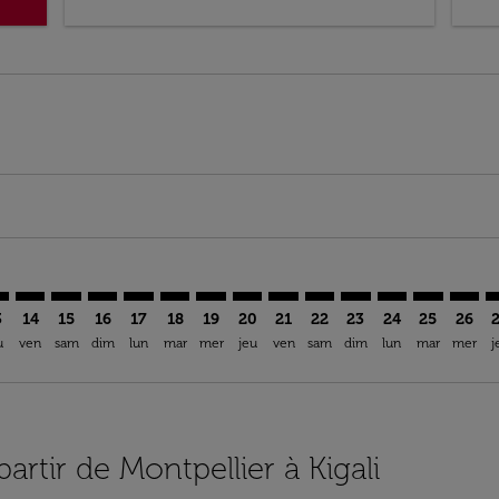
imer. Trouver des offres
sclaimer. Trouver des offres
s-disclaimer. Trouver des offres
ffers-disclaimer. Trouver des offres
ew-offers-disclaimer. Trouver des offres
mp-view-offers-disclaimer. Trouver des offres
L: cmp-view-offers-disclaimer. Trouver des offres
L–KGL: cmp-view-offers-disclaimer. Trouver des offres
MPL–KGL: cmp-view-offers-disclaimer. Trouver des offres
MPL–KGL: cmp-view-offers-disclaimer. Trouver des of
MPL–KGL: cmp-view-offers-disclaimer. Trouver de
MPL–KGL: cmp-view-offers-disclaimer. Trouve
MPL–KGL: cmp-view-offers-disclaimer. Tr
MPL–KGL: cmp-view-offers-disclaimer
MPL–KGL: cmp-view-offers-discl
MPL–KGL: cmp-view-offers-d
MPL–KGL: cmp-view-offe
MPL–KGL: cmp-view-
MPL–KGL: cmp-v
MPL–KGL: 
MPL–K
M
3
14
15
16
17
18
19
20
21
22
23
24
25
26
u
ven
sam
dim
lun
mar
mer
jeu
ven
sam
dim
lun
mar
mer
j
partir de Montpellier à Kigali