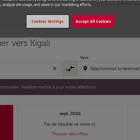
, analyze site usage, and assist in our marketing efforts.
Cookies Settings
Accept All Cookies
 de Montpellier a Kigali
s sélectionnées. Veuillez mettre à jour votre sélection.
er vers Kigali
Vers
compare_arrows
close
location_on
tionnées. Veuillez mettre à jour votre sélection.
sept. 2026
Pas de résultat ce mois-ci.
Trouver des offres