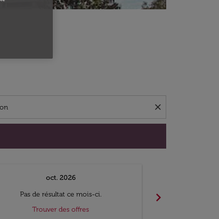
close
oct. 2026
n
chevron_right
Pas de résultat ce mois-ci.
Pas de ré
Trouver des offres
Trouv