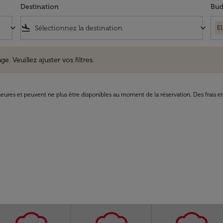
Destination
Bud
keyboard_arrow_down
flight_land
keyboard_arrow_down
E
uillez ajuster vos filtres.
e. Veuillez ajuster vos filtres.
8 heures et peuvent ne plus être disponibles au moment de la réservation. Des frais e