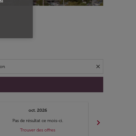
te
close
oct. 2026
n
chevron_right
Pas de résultat ce mois-ci.
Pas de ré
Trouver des offres
Trouv