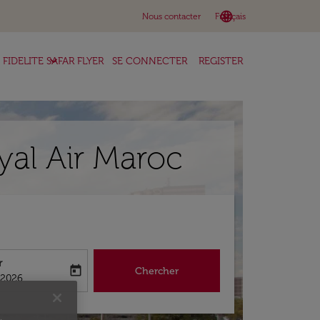
language
keyboard_arrow_down
Nous contacter
Français
keyboard_arrow_down
FIDELITE SAFAR FLYER
SE CONNECTER
REGISTER
yal Air Maroc
r
today
Chercher
abel
king-return-date-aria-label
/2026