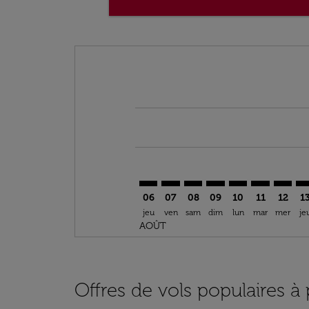
Displaying fares for août-2026
BKK–TPA: cmp-view-offers-disclai
BKK–TPA: cmp-view-offers-di
BKK–TPA: cmp-view-offer
BKK–TPA: cmp-view-o
BKK–TPA: cmp-vi
BKK–TPA: cm
BKK–TP
BK
06
07
08
09
10
11
12
1
jeu
ven
sam
dim
lun
mar
mer
je
AOÛT
Offres de vols populaires 