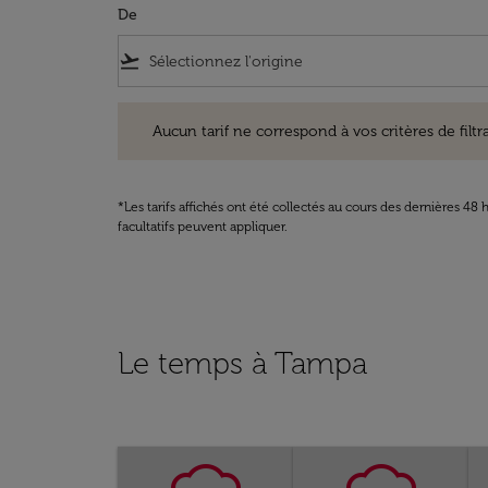
De
flight_takeoff
Aucun tarif ne correspond à vos critères de filtrage. Ve
Aucun tarif ne correspond à vos critères de filtrag
*Les tarifs affichés ont été collectés au cours des dernières 4
facultatifs peuvent appliquer.
Le temps à Tampa