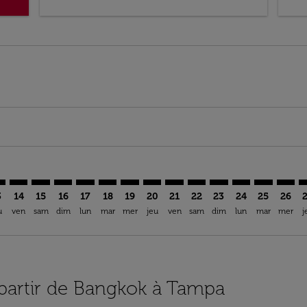
mer. Trouver des offres
sclaimer. Trouver des offres
s-disclaimer. Trouver des offres
ffers-disclaimer. Trouver des offres
ew-offers-disclaimer. Trouver des offres
p-view-offers-disclaimer. Trouver des offres
A: cmp-view-offers-disclaimer. Trouver des offres
K–TPA: cmp-view-offers-disclaimer. Trouver des offres
BKK–TPA: cmp-view-offers-disclaimer. Trouver des offres
BKK–TPA: cmp-view-offers-disclaimer. Trouver des off
BKK–TPA: cmp-view-offers-disclaimer. Trouver des
BKK–TPA: cmp-view-offers-disclaimer. Trouver
BKK–TPA: cmp-view-offers-disclaimer. Tr
BKK–TPA: cmp-view-offers-disclaimer
BKK–TPA: cmp-view-offers-discla
BKK–TPA: cmp-view-offers-di
BKK–TPA: cmp-view-offe
BKK–TPA: cmp-view-
BKK–TPA: cmp-v
BKK–TPA: c
BKK–T
B
3
14
15
16
17
18
19
20
21
22
23
24
25
26
u
ven
sam
dim
lun
mar
mer
jeu
ven
sam
dim
lun
mar
mer
j
à partir de Bangkok à Tampa