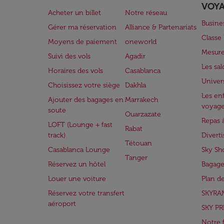
VOY
Acheter un billet
Notre réseau
Busine
Gérer ma réservation
Alliance & Partenariats
Class
Moyens de paiement
oneworld
Mesure
Suivi des vols
Agadir
Les sa
Horaires des vols
Casablanca
Univer
Choisissez votre siège
Dakhla
Les enf
Ajouter des bagages en
Marrakech
voyag
soute
Ouarzazate
Repas 
LOFT (Lounge + fast
Rabat
track)
Divert
Tétouan
Casablanca Lounge
Sky Sh
Tanger
Réservez un hôtel
Bagage
Louer une voiture
Plan d
Réservez votre transfert
SKYRA
aéroport
SKY PR
Notre 