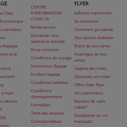
AGE
FLYER
CENTRE
ss Class
D’INFORMATION
Adhérez maintenant
COVID 19
e Economique
Se connecter
Réclamations
s sanitaires
Comment ça marche
Demander une
lons
Nos raisons d'adhérer
assistance spéciale
s Magique
Statut de nos cartes
Nous contacter
ants et le
Avantages de nos
Conditions de voyage
e
cartes
Information Bagage
à bord
Gagnez des miles
Incident bagage
issement
Dépensez vos miles
Conditions tarifaires
op
Offres Safar Flyer
Conditions
 à main
Nos partenaires
d'enregistrement
es cabines
Numéro de carte
Formalités
oublié?
M
Tarifs des services
Enregistrez un vol
ESS
Correspondance
manquant
flotte