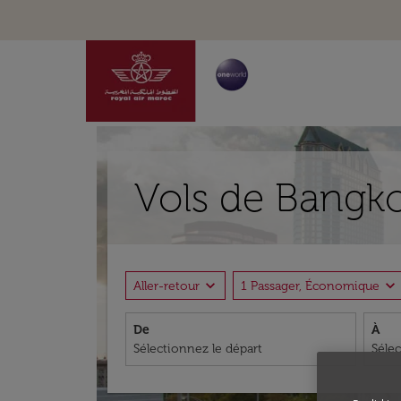
Vols de Bangk
expand_more
expand_more
Aller-retour
1 Passager, Économique
De
À