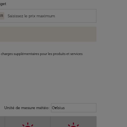
get
UR
t charges supplémentaires pour les produits et services
Weather unit option Celsius Select
keyboard_arrow_down
Unité de mesure météo
:
Celsius