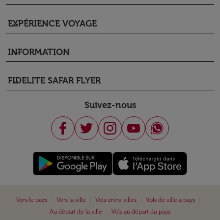
EXPÉRIENCE VOYAGE
keyboard_arrow_down
INFORMATION
keyboard_arrow_down
FIDELITE SAFAR FLYER
keyboard_arrow_down
Suivez-nous
|
|
|
|
Vers le pays
Vers la ville
Vols entre villes
Vols de ville à pays
|
Au départ de la ville
Vols au départ du pays