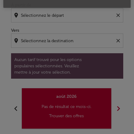
À partir de
location_on
close
Vers
location_on
close
Aucun tarif trouvé pour les options
populaires sélectionnées. Veuillez
mettre à jour votre sélection.
août 2026
chevron_left
chevron_right
Pas de résultat ce mois-ci.
Trouver des offres