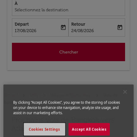
À
Sélectionnez la destination
Départ
Retour
today
today
fc-booking-departure-date-aria-label
fc-booking-return-date-aria-label
17/08/2026
24/08/2026
Chercher
Accueil
Vols
Vols pour États-Unis
Vols de
Bangkok a Atlanta
By clicking “Accept All Cookies”, you agree to the storing of cookies
on your device to enhance site navigation, analyze site usage, and
assist in our marketing efforts.
Prochains Vols de Bangkok vers
Aucun tarif trouvé pour les options populaires sélectio
Atlanta
Cookies Settings
Accept All Cookies