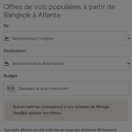
Offres de vols populaires à partir de
Bangkok à Atlanta
De
flight_takeoff
keyboard_arrow_down
Destination
flight_land
keyboard_arrow_down
Budget
EUR
Aucun tarif ne correspond à vos critères de filtrage. Veuillez ajuster v
Aucun tarif ne correspond à vos critères de filtrage.
Veuillez ajuster vos filtres.
*Les tarifs affichés ont été collectés au cours des dernières 48 heures et