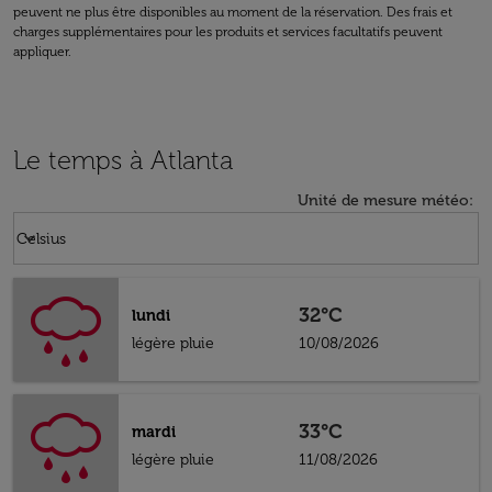
peuvent ne plus être disponibles au moment de la réservation. Des frais et
charges supplémentaires pour les produits et services facultatifs peuvent
appliquer.
Le temps à Atlanta
Unité de mesure météo
:
Weather unit option Celsius Selected
keyboard_arrow_down
Celsius
32°C
lundi
légère pluie
10/08/2026
33°C
mardi
légère pluie
11/08/2026