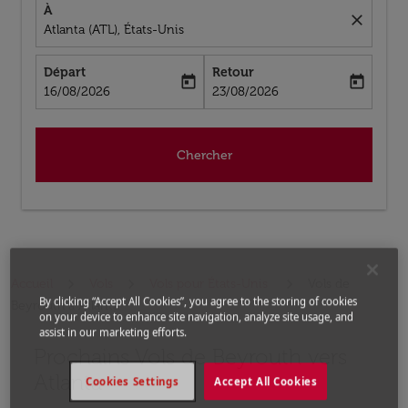
À
close
Atlanta (ATL), États-Unis
Départ
Retour
today
today
fc-booking-departure-date-aria-label
fc-booking-return-date-aria-label
16/08/2026
23/08/2026
Chercher
Accueil
Vols
Vols pour États-Unis
Vols de
By clicking “Accept All Cookies”, you agree to the storing of cookies
Beyrouth a Atlanta
on your device to enhance site navigation, analyze site usage, and
assist in our marketing efforts.
Prochains Vols de Beyrouth vers
Aucun tarif trouvé pour les options populaires sélectio
Atlanta
Cookies Settings
Accept All Cookies