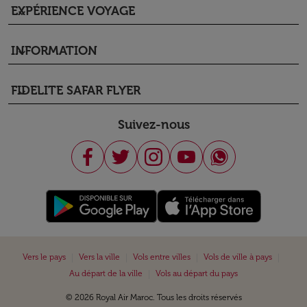
EXPÉRIENCE VOYAGE
keyboard_arrow_down
INFORMATION
keyboard_arrow_down
FIDELITE SAFAR FLYER
keyboard_arrow_down
Suivez-nous
|
|
|
|
Vers le pays
Vers la ville
Vols entre villes
Vols de ville à pays
|
Au départ de la ville
Vols au départ du pays
© 2026 Royal Air Maroc. Tous les droits réservés