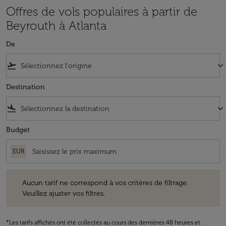
Offres de vols populaires à partir de
Beyrouth à Atlanta
De
flight_takeoff
keyboard_arrow_down
Destination
flight_land
keyboard_arrow_down
Budget
EUR
Aucun tarif ne correspond à vos critères de filtrage. Veuillez ajuster v
Aucun tarif ne correspond à vos critères de filtrage.
Veuillez ajuster vos filtres.
*Les tarifs affichés ont été collectés au cours des dernières 48 heures et