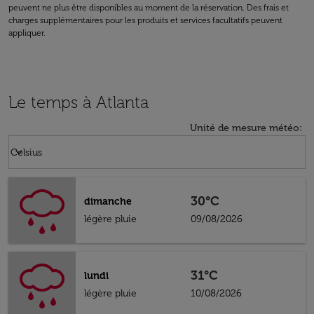
peuvent ne plus être disponibles au moment de la réservation. Des frais et
charges supplémentaires pour les produits et services facultatifs peuvent
appliquer.
Le temps à Atlanta
Unité de mesure météo
:
Weather unit option Celsius Selected
keyboard_arrow_down
Celsius
30°C
dimanche
légère pluie
09/08/2026
31°C
lundi
légère pluie
10/08/2026