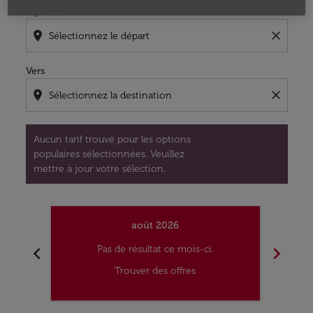
À partir de
location_on
close
Vers
location_on
close
Aucun tarif trouvé pour les options
populaires sélectionnées. Veuillez
mettre à jour votre sélection.
août 2026
chevron_left
chevron_right
Pas de résultat ce mois-ci.
Trouver des offres