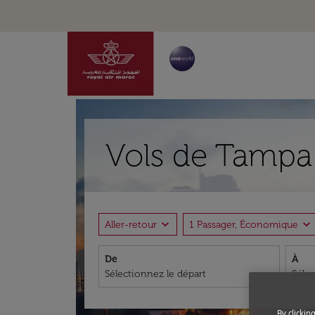
Vols de Tampa 
expand_more
expand_more
Aller-retour
1 Passager, Économique
De
À
By clickin