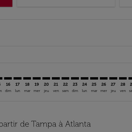
mer. Trouver des offres
claimer. Trouver des offres
s-disclaimer. Trouver des offres
ffers-disclaimer. Trouver des offres
ew-offers-disclaimer. Trouver des offres
p-view-offers-disclaimer. Trouver des offres
L: cmp-view-offers-disclaimer. Trouver des offres
A–ATL: cmp-view-offers-disclaimer. Trouver des offres
TPA–ATL: cmp-view-offers-disclaimer. Trouver des offres
TPA–ATL: cmp-view-offers-disclaimer. Trouver des off
TPA–ATL: cmp-view-offers-disclaimer. Trouver des
TPA–ATL: cmp-view-offers-disclaimer. Trouver
TPA–ATL: cmp-view-offers-disclaimer. Tro
TPA–ATL: cmp-view-offers-disclaimer
TPA–ATL: cmp-view-offers-discla
TPA–ATL: cmp-view-offers-di
TPA–ATL: cmp-view-offer
TPA–ATL: cmp-view-
TPA–ATL: cmp-v
TPA–ATL: c
TPA–A
T
5
16
17
18
19
20
21
22
23
24
25
26
27
28
m
dim
lun
mar
mer
jeu
ven
sam
dim
lun
mar
mer
jeu
ven
s
 partir de Tampa à Atlanta