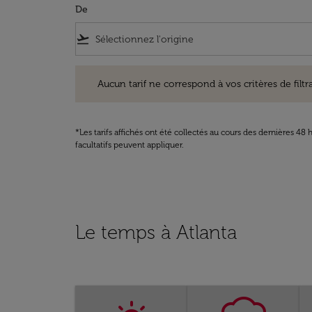
De
flight_takeoff
Aucun tarif ne correspond à vos critères de filtrage. Ve
Aucun tarif ne correspond à vos critères de filtrag
*Les tarifs affichés ont été collectés au cours des dernières 4
facultatifs peuvent appliquer.
Le temps à Atlanta