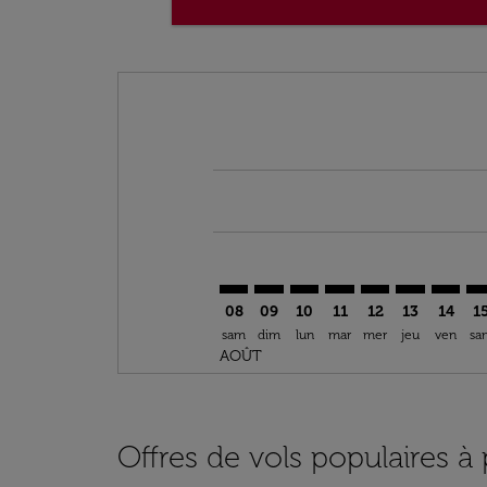
Displaying fares for août-2026
TPA–ATL: cmp-view-offers-disclai
TPA–ATL: cmp-view-offers-dis
TPA–ATL: cmp-view-offer
TPA–ATL: cmp-view-o
TPA–ATL: cmp-vi
TPA–ATL: cm
TPA–AT
TP
08
09
10
11
12
13
14
1
sam
dim
lun
mar
mer
jeu
ven
sa
AOÛT
Offres de vols populaires à