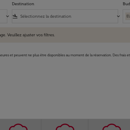
Destination
Bud
keyboard_arrow_down
flight_land
keyboard_arrow_down
E
uillez ajuster vos filtres.
e. Veuillez ajuster vos filtres.
8 heures et peuvent ne plus être disponibles au moment de la réservation. Des frais e