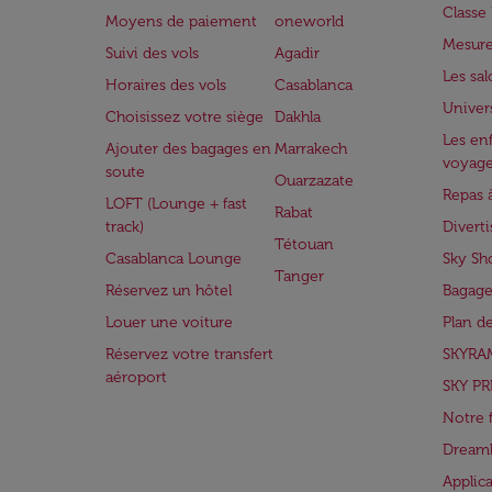
Class
Moyens de paiement
oneworld
Mesure
Suivi des vols
Agadir
Les sa
Horaires des vols
Casablanca
Univer
Choisissez votre siège
Dakhla
Les enf
Ajouter des bagages en
Marrakech
voyag
soute
Ouarzazate
Repas 
LOFT (Lounge + fast
Rabat
track)
Divert
Tétouan
Casablanca Lounge
Sky Sh
Tanger
Réservez un hôtel
Bagage
Louer une voiture
Plan d
Réservez votre transfert
SKYRA
aéroport
SKY PR
Notre 
Dreaml
Applic