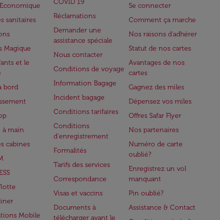
COVID 19
e Economique
Se connecter
Réclamations
s sanitaires
Comment ça marche
Demander une
lons
Nos raisons d'adhérer
assistance spéciale
s Magique
Statut de nos cartes
Nous contacter
ants et le
Avantages de nos
Conditions de voyage
e
cartes
Information Bagage
à bord
Gagnez des miles
Incident bagage
issement
Dépensez vos miles
Conditions tarifaires
op
Offres Safar Flyer
Conditions
 à main
Nos partenaires
d'enregistrement
es cabines
Numéro de carte
Formalités
oublié?
M
Tarifs des services
Enregistrez un vol
ESS
Correspondance
manquant
flotte
Visas et vaccins
Pin oublié?
iner
Documents à
Assistance & Contact
ations Mobile
télécharger avant le