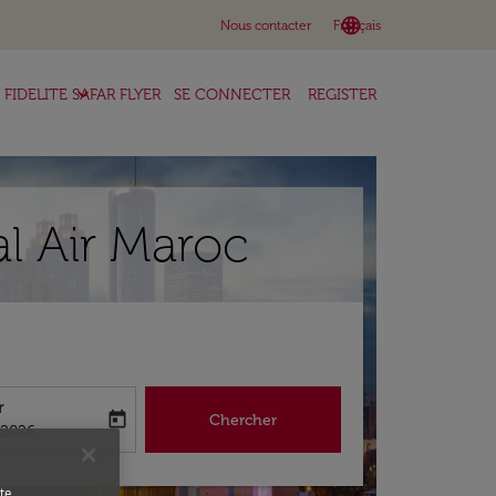
language
keyboard_arrow_down
Nous contacter
Français
keyboard_arrow_down
FIDELITE SAFAR FLYER
SE CONNECTER
REGISTER
l Air Maroc
r
today
Chercher
abel
king-return-date-aria-label
/2026
te