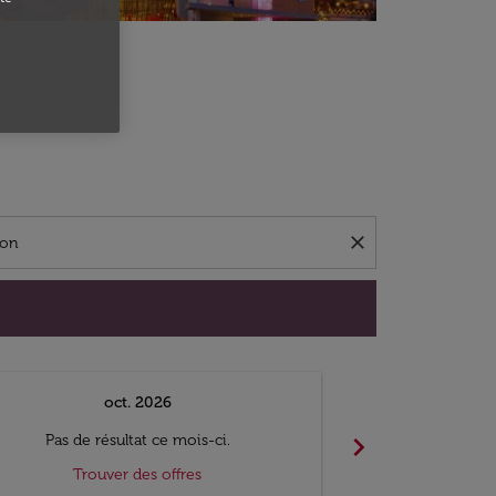
close
oct. 2026
n
chevron_right
Pas de résultat ce mois-ci.
Pas de ré
Trouver des offres
Trouv