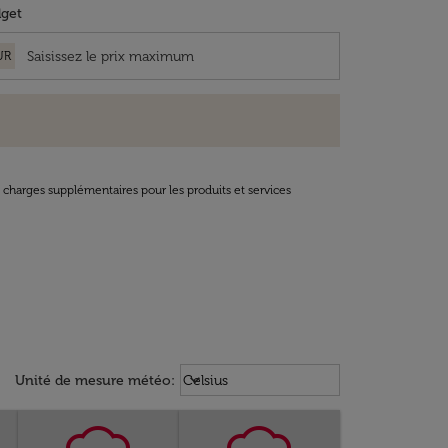
get
UR
t charges supplémentaires pour les produits et services
Weather unit option Celsius Select
keyboard_arrow_down
Unité de mesure météo
:
Celsius