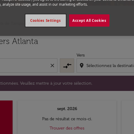
, analyze site usage, and assist in our marketing efforts.
Cookies Settings
Accept All Cookies
ls de Tampa a Atlanta
s sélectionnées. Veuillez mettre à jour votre sélection.
rs Atlanta
Vers
compare_arrows
close
location_on
tionnées. Veuillez mettre à jour votre sélection.
sept. 2026
Pas de résultat ce mois-ci.
Trouver des offres