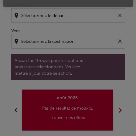
À partir de
location_on
close
Vers
location_on
close
Aucun tarif trouvé pour les options
populaires sélectionnées. Veuillez
mettre à jour votre sélection.
août 2026
chevron_left
chevron_right
Pas de résultat ce mois-ci.
Trouver des offres