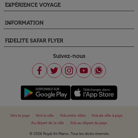
EXPÉRIENCE VOYAGE
keyboard_arrow_down
INFORMATION
keyboard_arrow_down
FIDELITE SAFAR FLYER
keyboard_arrow_down
Suivez-nous
|
|
|
|
Vers le pays
Vers la ville
Vols entre villes
Vols de ville à pays
|
Au départ de la ville
Vols au départ du pays
© 2026 Royal Air Maroc. Tous les droits réservés