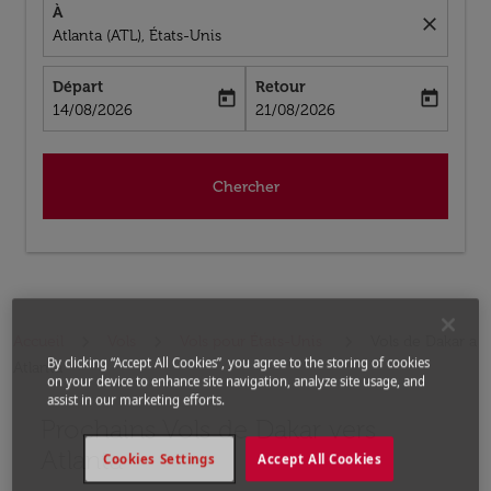
À
close
Atlanta (ATL), États-Unis
Départ
Retour
today
today
fc-booking-departure-date-aria-label
fc-booking-return-date-aria-label
14/08/2026
21/08/2026
Chercher
Accueil
Vols
Vols pour États-Unis
Vols de Dakar a
By clicking “Accept All Cookies”, you agree to the storing of cookies
Atlanta
on your device to enhance site navigation, analyze site usage, and
assist in our marketing efforts.
Prochains Vols de Dakar vers
Aucun tarif trouvé pour les options populaires sélectio
Atlanta
Cookies Settings
Accept All Cookies