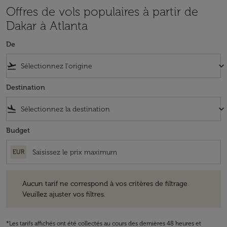
Offres de vols populaires à partir de
Dakar à Atlanta
De
flight_takeoff
keyboard_arrow_down
Destination
flight_land
keyboard_arrow_down
Budget
EUR
Aucun tarif ne correspond à vos critères de filtrage. Veuillez ajuster v
Aucun tarif ne correspond à vos critères de filtrage.
Veuillez ajuster vos filtres.
*Les tarifs affichés ont été collectés au cours des dernières 48 heures et