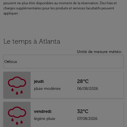
peuvent ne plus être disponibles au moment de la réservation. Des frais et
charges supplémentaires pour les produits et services facultatifs peuvent
appliquer.
Le temps à Atlanta
Unité de mesure météo
:
Weather unit option Celsius Selected
keyboard_arrow_down
Celsius
28°C
jeudi
pluie modérée
06/08/2026
32°C
vendredi
légère pluie
07/08/2026