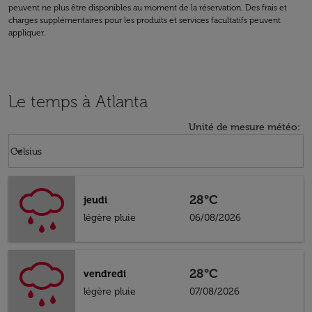
peuvent ne plus être disponibles au moment de la réservation. Des frais et
charges supplémentaires pour les produits et services facultatifs peuvent
appliquer.
Le temps à Atlanta
Unité de mesure météo
:
Weather unit option Celsius Selected
keyboard_arrow_down
Celsius
28°C
jeudi
légère pluie
06/08/2026
28°C
vendredi
légère pluie
07/08/2026