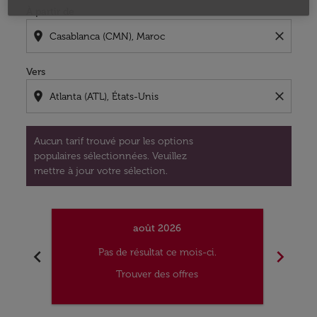
À partir de
location_on
close
Vers
location_on
close
Aucun tarif trouvé pour les options
populaires sélectionnées. Veuillez
mettre à jour votre sélection.
août 2026
chevron_left
chevron_right
Pas de résultat ce mois-ci.
Trouver des offres