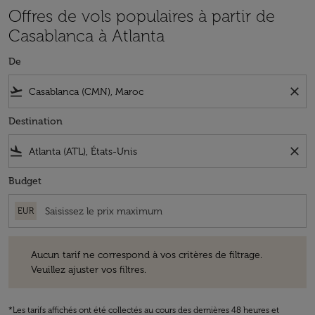
Offres de vols populaires à partir de
Casablanca à Atlanta
De
flight_takeoff
close
Destination
flight_land
close
Budget
EUR
Aucun tarif ne correspond à vos critères de filtrage. Veuillez ajuster v
Aucun tarif ne correspond à vos critères de filtrage.
Veuillez ajuster vos filtres.
*Les tarifs affichés ont été collectés au cours des dernières 48 heures et