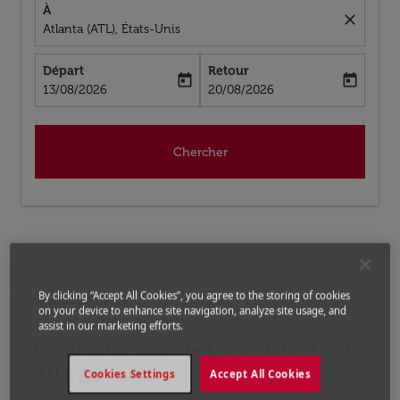
À
close
Atlanta (ATL), États-Unis
Départ
Retour
today
today
fc-booking-departure-date-aria-label
fc-booking-return-date-aria-label
13/08/2026
20/08/2026
Chercher
Accueil
Vols
Vols pour États-Unis
Vols de
By clicking “Accept All Cookies”, you agree to the storing of cookies
Casablanca a Atlanta
on your device to enhance site navigation, analyze site usage, and
assist in our marketing efforts.
Prochains Vols de Casablanca vers
Aucun tarif trouvé pour les options populaires sélectio
Atlanta
Cookies Settings
Accept All Cookies