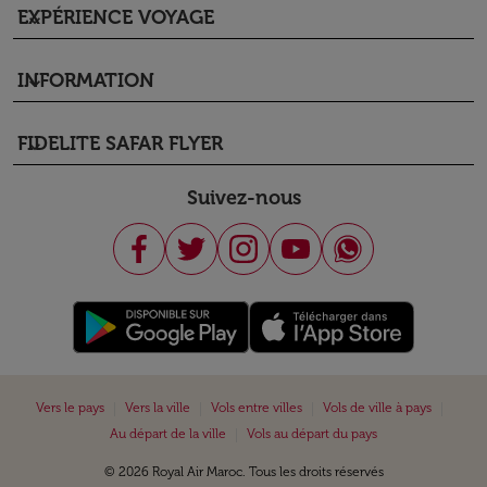
EXPÉRIENCE VOYAGE
keyboard_arrow_down
INFORMATION
keyboard_arrow_down
FIDELITE SAFAR FLYER
keyboard_arrow_down
Suivez-nous
|
|
|
|
Vers le pays
Vers la ville
Vols entre villes
Vols de ville à pays
|
Au départ de la ville
Vols au départ du pays
© 2026 Royal Air Maroc. Tous les droits réservés