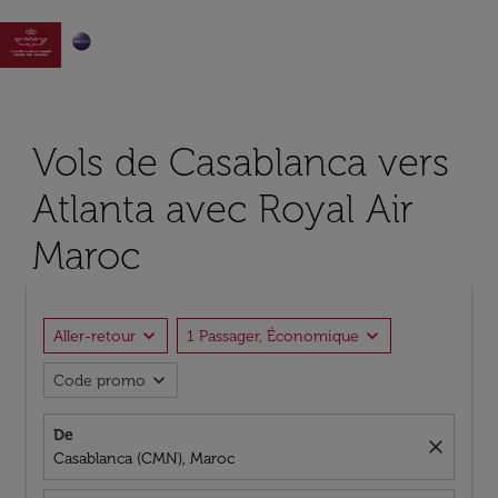

Vols de Casablanca vers
Atlanta avec Royal Air
Maroc
expand_more
expand_more
Aller-retour
1 Passager, Économique
expand_more
Code promo
De
close
Casablanca (CMN), Maroc