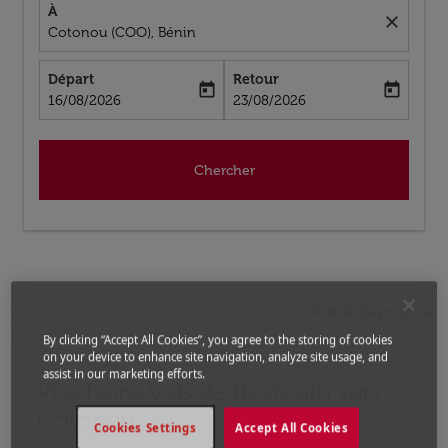
À
close
Cotonou (COO), Bénin
Départ
Retour
today
today
fc-booking-departure-date-aria-label
fc-booking-return-date-aria-label
16/08/2026
23/08/2026
Chercher
Accueil
Vols
Vols pour Bénin
Vols de Beyrouth a
Cotonou
By clicking “Accept All Cookies”, you agree to the storing of cookies
on your device to enhance site navigation, analyze site usage, and
assist in our marketing efforts.
Prochains Vols de Beyrouth vers
Aucun tarif trouvé pour les options populaires sélectio
Cotonou
Cookies Settings
Accept All Cookies