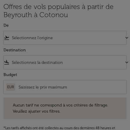
Offres de vols populaires à partir de
Beyrouth à Cotonou
De
flight_takeoff
keyboard_arrow_down
Destination
flight_land
keyboard_arrow_down
Budget
EUR
Aucun tarif ne correspond à vos critères de filtrage. Veuillez ajuster v
Aucun tarif ne correspond à vos critères de filtrage.
Veuillez ajuster vos filtres.
*Les tarifs affichés ont été collectés au cours des dernières 48 heures et