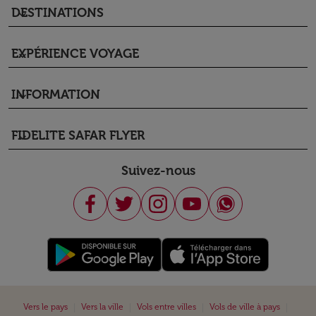
DESTINATIONS
keyboard_arrow_down
EXPÉRIENCE VOYAGE
keyboard_arrow_down
INFORMATION
keyboard_arrow_down
FIDELITE SAFAR FLYER
keyboard_arrow_down
Suivez-nous
|
|
|
|
Vers le pays
Vers la ville
Vols entre villes
Vols de ville à pays