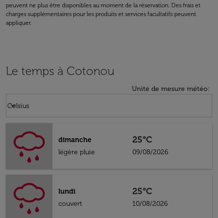
peuvent ne plus être disponibles au moment de la réservation. Des frais et
charges supplémentaires pour les produits et services facultatifs peuvent
appliquer.
Le temps à Cotonou
Unité de mesure météo
:
Weather unit option Celsius Selected
keyboard_arrow_down
Celsius
25°C
dimanche
légère pluie
09/08/2026
25°C
lundi
couvert
10/08/2026