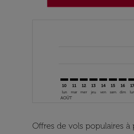
Displaying fares for août-2026
TUN–COO: cmp-view-offers-discla
TUN–COO: cmp-view-offers-di
TUN–COO: cmp-view-offer
TUN–COO: cmp-view-
TUN–COO: cmp-v
TUN–COO: c
TUN–CO
TU
10
11
12
13
14
15
16
1
lun
mar
mer
jeu
ven
sam
dim
lu
AOÛT
Offres de vols populaires à