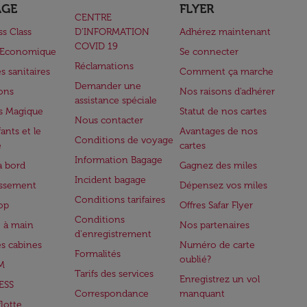
AGE
FLYER
CENTRE
ss Class
D’INFORMATION
Adhérez maintenant
COVID 19
e Economique
Se connecter
Réclamations
s sanitaires
Comment ça marche
Demander une
lons
Nos raisons d'adhérer
assistance spéciale
s Magique
Statut de nos cartes
Nous contacter
ants et le
Avantages de nos
Conditions de voyage
e
cartes
Information Bagage
à bord
Gagnez des miles
Incident bagage
issement
Dépensez vos miles
Conditions tarifaires
op
Offres Safar Flyer
Conditions
 à main
Nos partenaires
d'enregistrement
es cabines
Numéro de carte
Formalités
oublié?
M
Tarifs des services
Enregistrez un vol
ESS
Correspondance
manquant
flotte