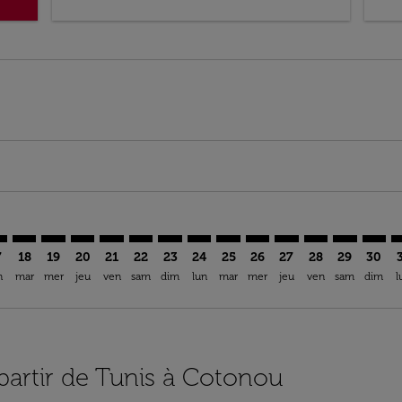
imer. Trouver des offres
sclaimer. Trouver des offres
s-disclaimer. Trouver des offres
offers-disclaimer. Trouver des offres
iew-offers-disclaimer. Trouver des offres
mp-view-offers-disclaimer. Trouver des offres
O: cmp-view-offers-disclaimer. Trouver des offres
N–COO: cmp-view-offers-disclaimer. Trouver des offres
TUN–COO: cmp-view-offers-disclaimer. Trouver des offres
TUN–COO: cmp-view-offers-disclaimer. Trouver des of
TUN–COO: cmp-view-offers-disclaimer. Trouver d
TUN–COO: cmp-view-offers-disclaimer. Trouv
TUN–COO: cmp-view-offers-disclaimer. T
TUN–COO: cmp-view-offers-disclaime
TUN–COO: cmp-view-offers-discl
TUN–COO: cmp-view-offers-d
TUN–COO: cmp-view-offe
TUN–COO: cmp-view-
TUN–COO: cmp-
TUN–COO: 
TUN–C
T
7
18
19
20
21
22
23
24
25
26
27
28
29
30
n
mar
mer
jeu
ven
sam
dim
lun
mar
mer
jeu
ven
sam
dim
l
 partir de Tunis à Cotonou