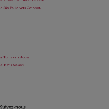
 de Amsterdam vers Cotonou
de São Paulo vers Cotonou
de Tunis vers Accra
de Tunis Malabo
Suivez-nous