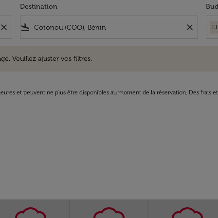
Destination
Bud
close
flight_land
close
E
uillez ajuster vos filtres.
e. Veuillez ajuster vos filtres.
8 heures et peuvent ne plus être disponibles au moment de la réservation. Des frais e