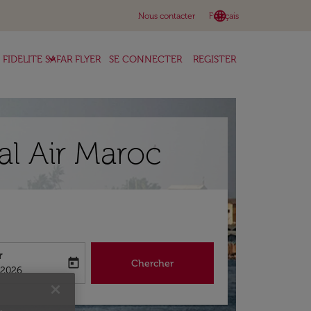
language
keyboard_arrow_down
Nous contacter
Français
keyboard_arrow_down
FIDELITE SAFAR FLYER
SE CONNECTER
REGISTER
al Air Maroc
r
today
Chercher
abel
king-return-date-aria-label
/2026