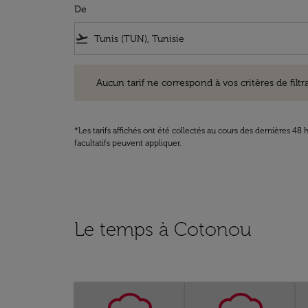
De
flight_takeoff
Aucun tarif ne correspond à vos critères de filtrage. Ve
Aucun tarif ne correspond à vos critères de filtrag
*Les tarifs affichés ont été collectés au cours des dernières 4
facultatifs peuvent appliquer.
Le temps à Cotonou