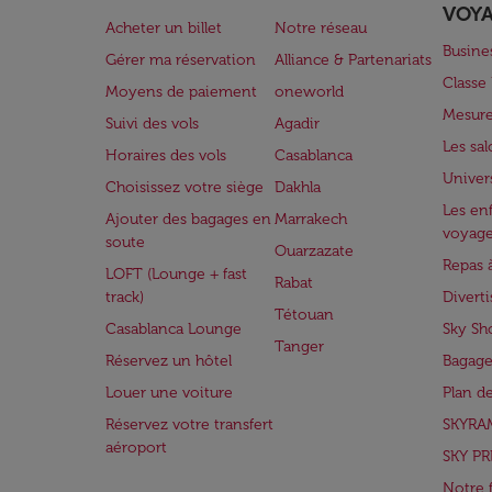
VOY
Acheter un billet
Notre réseau
Busine
Gérer ma réservation
Alliance & Partenariats
Class
Moyens de paiement
oneworld
Mesure
Suivi des vols
Agadir
Les sa
Horaires des vols
Casablanca
Univer
Choisissez votre siège
Dakhla
Les enf
Ajouter des bagages en
Marrakech
voyag
soute
Ouarzazate
Repas 
LOFT (Lounge + fast
Rabat
track)
Divert
Tétouan
Casablanca Lounge
Sky Sh
Tanger
Réservez un hôtel
Bagage
Louer une voiture
Plan d
Réservez votre transfert
SKYRA
aéroport
SKY PR
Notre 