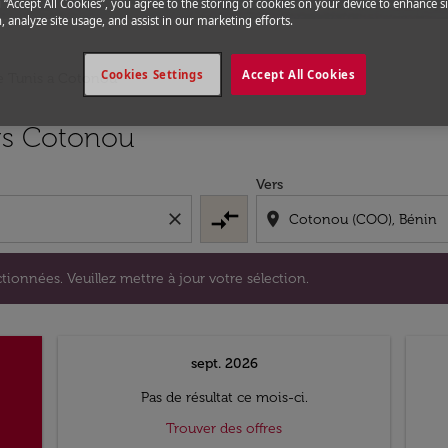
g “Accept All Cookies”, you agree to the storing of cookies on your device to enhance si
, analyze site usage, and assist in our marketing efforts.
Cookies Settings
Accept All Cookies
e Tunis a Cotonou
s sélectionnées. Veuillez mettre à jour votre sélection.
ers Cotonou
Vers
compare_arrows
close
location_on
tionnées. Veuillez mettre à jour votre sélection.
sept. 2026
Pas de résultat ce mois-ci.
Trouver des offres