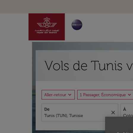
Vols de Tunis 
expand_more
expand_more
Aller-retour
1 Passager, Économique
De
À
close