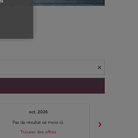
te
close
oct. 2026
n
chevron_right
Pas de résultat ce mois-ci.
Pas de ré
Trouver des offres
Trouv