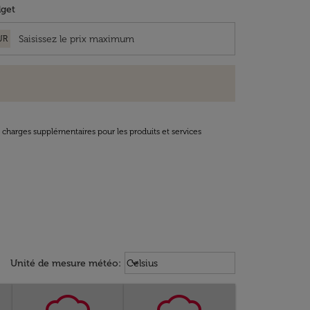
get
UR
t charges supplémentaires pour les produits et services
Weather unit option Celsius Select
keyboard_arrow_down
Unité de mesure météo
:
Celsius