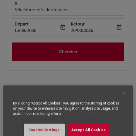
À
Sélectionnez la destination
Départ
Retour
today
today
fc-booking-departure-date-aria-label
fc-booking-return-date-aria-label
13/08/2026
20/08/2026
Chercher
Accueil
Vols
Vols pour Turquie
Vols de
Charleston, SC a Ankara
By clicking “Accept All Cookies”, you agree to the storing of cookies
on your device to enhance site navigation, analyze site usage, and
assist in our marketing efforts.
Prochains Vols de Charleston, SC
Aucun tarif trouvé pour les options populaires sélectio
vers Ankara
Cookies Settings
Accept All Cookies