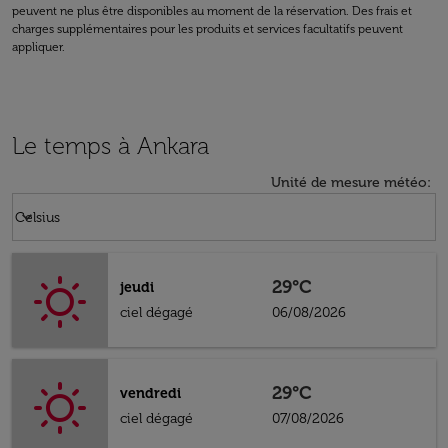
peuvent ne plus être disponibles au moment de la réservation. Des frais et
charges supplémentaires pour les produits et services facultatifs peuvent
appliquer.
Le temps à Ankara
Unité de mesure météo
:
Weather unit option Celsius Selected
keyboard_arrow_down
Celsius
29°C
jeudi
ciel dégagé
06/08/2026
29°C
vendredi
ciel dégagé
07/08/2026