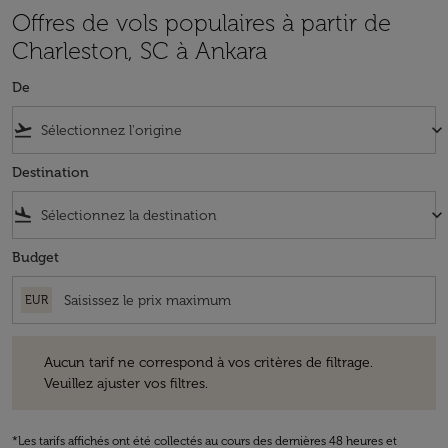
Offres de vols populaires à partir de
Charleston, SC à Ankara
De
flight_takeoff
keyboard_arrow_down
Destination
flight_land
keyboard_arrow_down
Budget
EUR
Aucun tarif ne correspond à vos critères de filtrage. Veuillez ajuster v
Aucun tarif ne correspond à vos critères de filtrage.
Veuillez ajuster vos filtres.
*Les tarifs affichés ont été collectés au cours des dernières 48 heures et