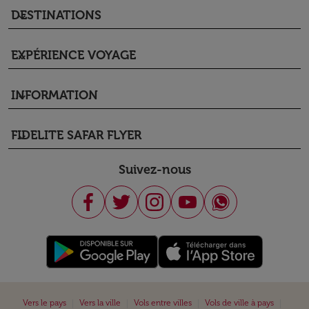
DESTINATIONS
keyboard_arrow_down
EXPÉRIENCE VOYAGE
keyboard_arrow_down
INFORMATION
keyboard_arrow_down
FIDELITE SAFAR FLYER
keyboard_arrow_down
Suivez-nous
|
|
|
|
Vers le pays
Vers la ville
Vols entre villes
Vols de ville à pays