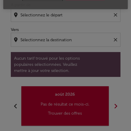
À partir de
location_on
close
Vers
location_on
close
Aucun tarif trouvé pour les options
populaires sélectionnées. Veuillez
mettre à jour votre sélection.
août 2026
chevron_left
chevron_right
Pas de résultat ce mois-ci.
Trouver des offres