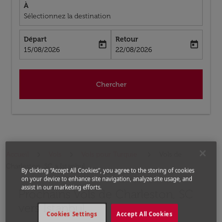
À
Sélectionnez la destination
Départ
Retour
today
today
fc-booking-departure-date-aria-label
fc-booking-return-date-aria-label
15/08/2026
22/08/2026
Chercher
Accueil
Vols
Vols pour Turquie
Vols de
Charleston, SC a Istanbul
By clicking “Accept All Cookies”, you agree to the storing of cookies
on your device to enhance site navigation, analyze site usage, and
assist in our marketing efforts.
Prochains Vols de Charleston, SC
Aucun tarif trouvé pour les options populaires sélectio
vers Istanbul
Cookies Settings
Accept All Cookies