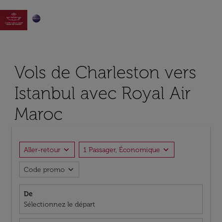

Vols de Charleston vers
Istanbul avec Royal Air
Maroc
expand_more
expand_more
Aller-retour
1 Passager, Économique
expand_more
Code promo
De
Sélectionnez le départ