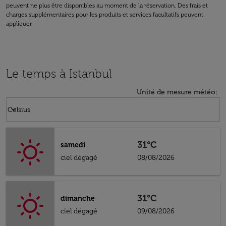
peuvent ne plus être disponibles au moment de la réservation. Des frais et
charges supplémentaires pour les produits et services facultatifs peuvent
appliquer.
Le temps à Istanbul
Unité de mesure météo
:
Weather unit option Celsius Selected
keyboard_arrow_down
Celsius
31°C
samedi
ciel dégagé
08/08/2026
31°C
dimanche
ciel dégagé
09/08/2026