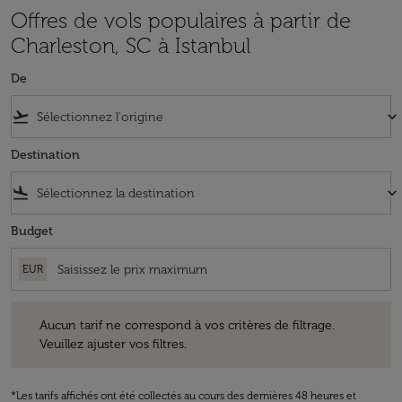
Offres de vols populaires à partir de
Charleston, SC à Istanbul
De
flight_takeoff
keyboard_arrow_down
Destination
flight_land
keyboard_arrow_down
Budget
EUR
Aucun tarif ne correspond à vos critères de filtrage. Veuillez ajuster v
Aucun tarif ne correspond à vos critères de filtrage.
Veuillez ajuster vos filtres.
*Les tarifs affichés ont été collectés au cours des dernières 48 heures et