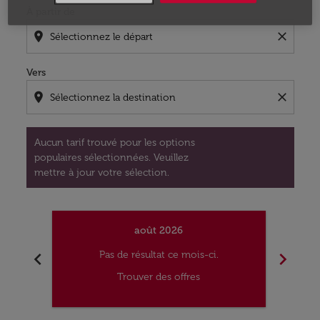
À partir de
location_on
close
Vers
location_on
close
Aucun tarif trouvé pour les options
populaires sélectionnées. Veuillez
mettre à jour votre sélection.
août 2026
chevron_left
chevron_right
Pas de résultat ce mois-ci.
Trouver des offres