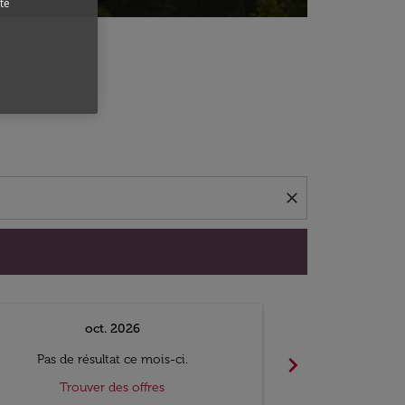
te
close
oct. 2026
n
chevron_right
Pas de résultat ce mois-ci.
Pas de ré
Trouver des offres
Trouv