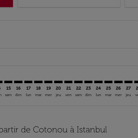
mer. Trouver des offres
sclaimer. Trouver des offres
s-disclaimer. Trouver des offres
ffers-disclaimer. Trouver des offres
ew-offers-disclaimer. Trouver des offres
mp-view-offers-disclaimer. Trouver des offres
T: cmp-view-offers-disclaimer. Trouver des offres
O–IST: cmp-view-offers-disclaimer. Trouver des offres
COO–IST: cmp-view-offers-disclaimer. Trouver des offres
COO–IST: cmp-view-offers-disclaimer. Trouver des off
COO–IST: cmp-view-offers-disclaimer. Trouver des
COO–IST: cmp-view-offers-disclaimer. Trouve
COO–IST: cmp-view-offers-disclaimer. Tr
COO–IST: cmp-view-offers-disclaimer
COO–IST: cmp-view-offers-discla
COO–IST: cmp-view-offers-d
COO–IST: cmp-view-offe
COO–IST: cmp-view-
COO–IST: cmp-v
COO–IST: c
COO–I
C
4
15
16
17
18
19
20
21
22
23
24
25
26
27
n
sam
dim
lun
mar
mer
jeu
ven
sam
dim
lun
mar
mer
jeu
v
 partir de Cotonou à Istanbul