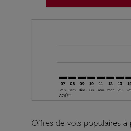
Displaying fares for août-2026
COO–IST: cmp-view-offers-disclai
COO–IST: cmp-view-offers-di
COO–IST: cmp-view-offer
COO–IST: cmp-view-o
COO–IST: cmp-vi
COO–IST: c
COO–IS
CO
07
08
09
10
11
12
13
1
ven
sam
dim
lun
mar
mer
jeu
ve
AOÛT
Offres de vols populaires à