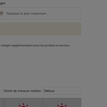
get
UR
t charges supplémentaires pour les produits et services
Weather unit option Celsius Select
keyboard_arrow_down
Unité de mesure météo
:
Celsius