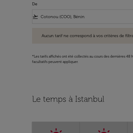
De
flight_takeoff
Aucun tarif ne correspond à vos critères de filtrage. Ve
Aucun tarif ne correspond à vos critères de filtrag
*Les tarifs affichés ont été collectés au cours des dernières 4
facultatifs peuvent appliquer.
Le temps à Istanbul