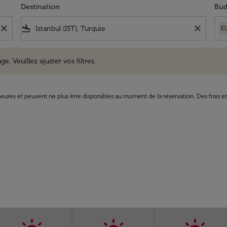
Destination
Bud
close
flight_land
close
E
uillez ajuster vos filtres.
e. Veuillez ajuster vos filtres.
8 heures et peuvent ne plus être disponibles au moment de la réservation. Des frais e