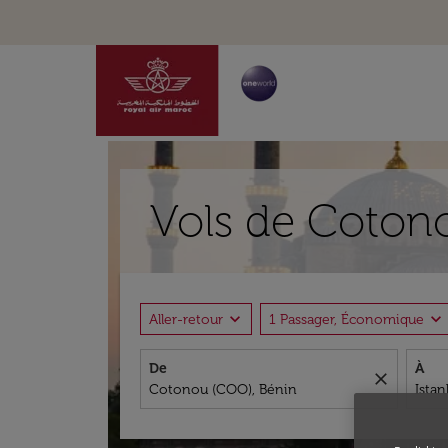
Vols de Cotono
expand_more
expand_more
Aller-retour
1 Passager, Économique
De
À
close