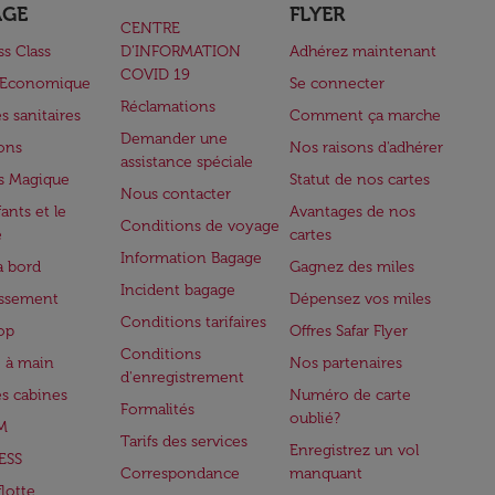
AGE
FLYER
CENTRE
ss Class
D’INFORMATION
Adhérez maintenant
COVID 19
e Economique
Se connecter
Réclamations
s sanitaires
Comment ça marche
Demander une
lons
Nos raisons d'adhérer
assistance spéciale
s Magique
Statut de nos cartes
Nous contacter
ants et le
Avantages de nos
Conditions de voyage
e
cartes
Information Bagage
à bord
Gagnez des miles
Incident bagage
issement
Dépensez vos miles
Conditions tarifaires
op
Offres Safar Flyer
Conditions
 à main
Nos partenaires
d'enregistrement
es cabines
Numéro de carte
Formalités
oublié?
M
Tarifs des services
Enregistrez un vol
ESS
Correspondance
manquant
flotte