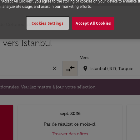
g “Accept All Cookies”, you agree to the storing of cookies on your device to enhance si
, analyze site usage, and assist in our marketing efforts.
Cookies Settings
Accept All Cookies
 de Cotonou a Istanbul
s sélectionnées. Veuillez mettre à jour votre sélection.
vers Istanbul
Vers
compare_arrows
close
location_on
tionnées. Veuillez mettre à jour votre sélection.
sept. 2026
Pas de résultat ce mois-ci.
Trouver des offres