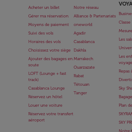
VOY
Acheter un billet
Notre réseau
Busine
Gérer ma réservation
Alliance & Partenariats
Class
Moyens de paiement
oneworld
Mesure
Suivi des vols
Agadir
Les sa
Horaires des vols
Casablanca
Univer
Choisissez votre siège
Dakhla
Les enf
Ajouter des bagages en
Marrakech
voyag
soute
Ouarzazate
Repas 
LOFT (Lounge + fast
Rabat
track)
Divert
Tétouan
Casablanca Lounge
Sky Sh
Tanger
Réservez un hôtel
Bagage
Louer une voiture
Plan d
Réservez votre transfert
SKYRA
aéroport
SKY PR
Notre 