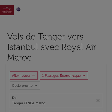

Vols de Tanger vers
Istanbul avec Royal Air
Maroc
expand_more
expand_more
Aller-retour
1 Passager, Économique
expand_more
Code promo
De
close
Tanger (TNG), Maroc