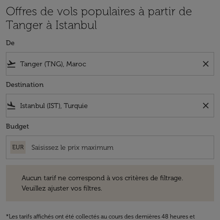
Offres de vols populaires à partir de
Tanger à Istanbul
De
flight_takeoff
close
Destination
flight_land
close
Budget
EUR
Aucun tarif ne correspond à vos critères de filtrage. Veuillez ajuster v
Aucun tarif ne correspond à vos critères de filtrage.
Veuillez ajuster vos filtres.
*Les tarifs affichés ont été collectés au cours des dernières 48 heures et