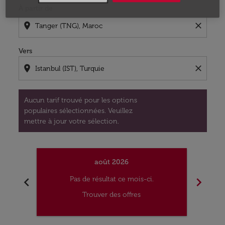
À partir de
location_on
close
Vers
location_on
close
Aucun tarif trouvé pour les options
populaires sélectionnées. Veuillez
mettre à jour votre sélection.
août 2026
chevron_left
chevron_right
Pas de résultat ce mois-ci.
Trouver des offres