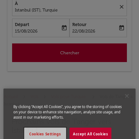
À
close
Istanbul (IST), Turquie
Départ
Retour
today
today
fc-booking-departure-date-aria-label
fc-booking-return-date-aria-label
15/08/2026
22/08/2026
Chercher
Accueil
Vols
Vols pour Turquie
Vols de Tanger a
Istanbul
By clicking “Accept All Cookies”, you agree to the storing of cookies
on your device to enhance site navigation, analyze site usage, and
assist in our marketing efforts.
Prochains Vols de Tanger vers
Aucun tarif trouvé pour les options populaires sélectio
Istanbul
Cookies Settings
Accept All Cookies