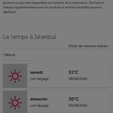
peuvent ne plus être disponibles au moment de la réservation. Des frais et
charges supplémentaires pour les produits et services facultatifs peuvent
appliquer.
Le temps à Istanbul
Unité de mesure météo
:
Weather unit option Celsius Selected
keyboard_arrow_down
Celsius
31°C
samedi
ciel dégagé
08/08/2026
30°C
dimanche
ciel dégagé
09/08/2026