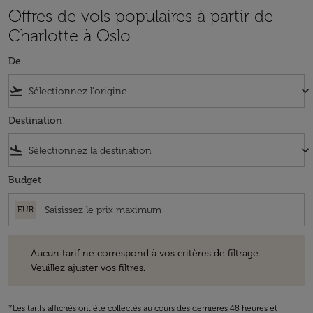
Offres de vols populaires à partir de
Charlotte à Oslo
De
flight_takeoff
keyboard_arrow_down
Destination
flight_land
keyboard_arrow_down
Budget
EUR
Aucun tarif ne correspond à vos critères de filtrage. Veuillez ajuster v
Aucun tarif ne correspond à vos critères de filtrage.
Veuillez ajuster vos filtres.
*Les tarifs affichés ont été collectés au cours des dernières 48 heures et