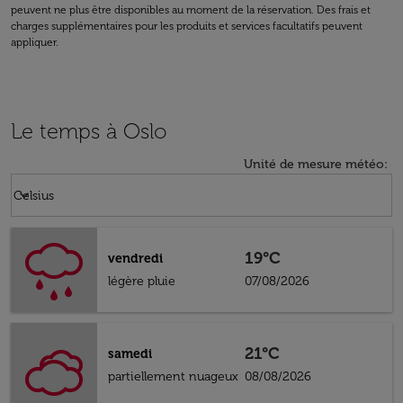
peuvent ne plus être disponibles au moment de la réservation. Des frais et
charges supplémentaires pour les produits et services facultatifs peuvent
appliquer.
Le temps à Oslo
Unité de mesure météo
:
Weather unit option Celsius Selected
keyboard_arrow_down
Celsius
19°C
vendredi
légère pluie
07/08/2026
21°C
samedi
partiellement nuageux
08/08/2026