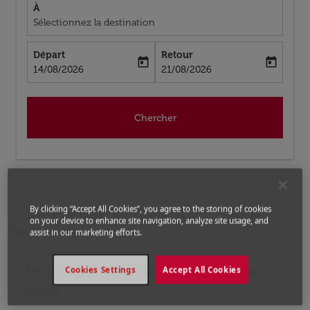
À
Sélectionnez la destination
Départ
Retour
today
today
fc-booking-departure-date-aria-label
fc-booking-return-date-aria-label
14/08/2026
21/08/2026
Chercher
By clicking “Accept All Cookies”, you agree to the storing of cookies
Accueil
Vols
Vols pour Norvège
Vols de
on your device to enhance site navigation, analyze site usage, and
Charlotte a Oslo
assist in our marketing efforts.
Prochains Vols de Charlotte vers
Aucun tarif trouvé pour les options populaires sélectio
Cookies Settings
Accept All Cookies
Oslo