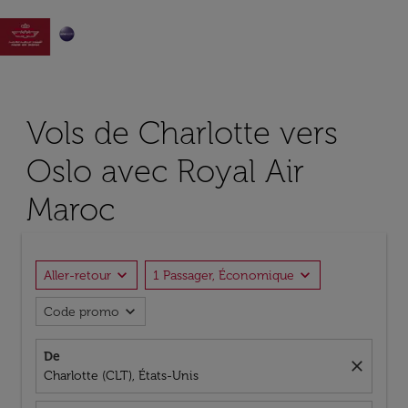

Vols de Charlotte vers
Oslo avec Royal Air
Maroc
expand_more
expand_more
Aller-retour
1 Passager, Économique
expand_more
Code promo
De
close
Charlotte (CLT), États-Unis