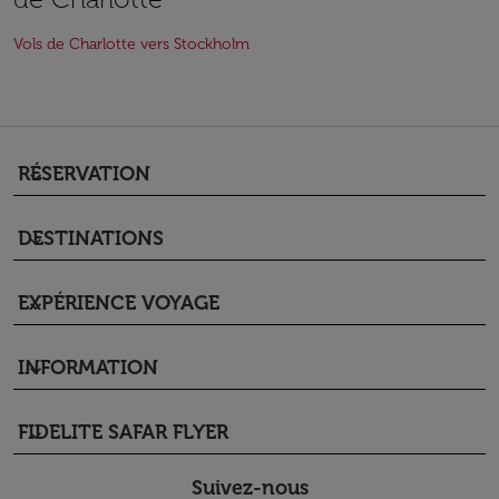
Vols de Charlotte vers Stockholm
RÉSERVATION
keyboard_arrow_down
DESTINATIONS
keyboard_arrow_down
EXPÉRIENCE VOYAGE
keyboard_arrow_down
INFORMATION
keyboard_arrow_down
FIDELITE SAFAR FLYER
keyboard_arrow_down
Suivez-nous