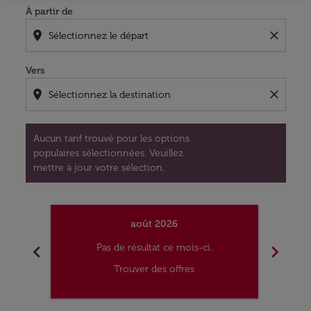
À partir de
location_on
close
Vers
location_on
close
Aucun tarif trouvé pour les options
populaires sélectionnées. Veuillez
mettre à jour votre sélection.
août 2026
chevron_left
chevron_right
Pas de résultat ce mois-ci.
Trouver des offres