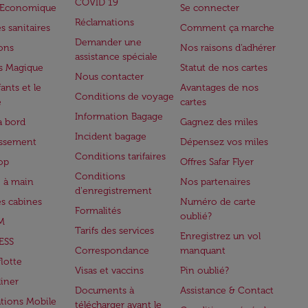
COVID 19
e Economique
Se connecter
Réclamations
s sanitaires
Comment ça marche
Demander une
lons
Nos raisons d'adhérer
assistance spéciale
s Magique
Statut de nos cartes
Nous contacter
ants et le
Avantages de nos
Conditions de voyage
e
cartes
Information Bagage
à bord
Gagnez des miles
Incident bagage
issement
Dépensez vos miles
Conditions tarifaires
op
Offres Safar Flyer
Conditions
 à main
Nos partenaires
d'enregistrement
es cabines
Numéro de carte
Formalités
oublié?
M
Tarifs des services
Enregistrez un vol
ESS
Correspondance
manquant
flotte
Visas et vaccins
Pin oublié?
iner
Documents à
Assistance & Contact
ations Mobile
télécharger avant le