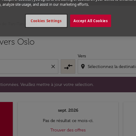
, analyze site usage, and assist in our marketing efforts.
Cookies Settings
Accept All Cookies
s de Tan-Tan a Oslo
s sélectionnées. Veuillez mettre à jour votre sélection.
vers Oslo
Vers
compare_arrows
close
location_on
tionnées. Veuillez mettre à jour votre sélection.
sept. 2026
Pas de résultat ce mois-ci.
Trouver des offres