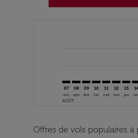
Displaying fares for août-2026
TTA–OSL: cmp-view-offers-disclai
TTA–OSL: cmp-view-offers-di
TTA–OSL: cmp-view-offer
TTA–OSL: cmp-view-o
TTA–OSL: cmp-vi
TTA–OSL: cm
TTA–OS
TT
07
08
09
10
11
12
13
1
ven
sam
dim
lun
mar
mer
jeu
ve
AOÛT
Offres de vols populaires à