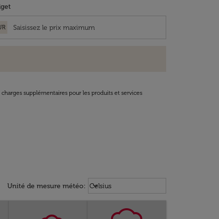
get
UR
t charges supplémentaires pour les produits et services
Weather unit option Celsius Select
keyboard_arrow_down
Unité de mesure météo
:
Celsius