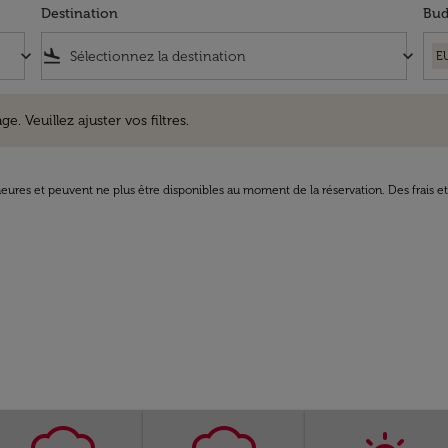
Destination
Bud
keyboard_arrow_down
flight_land
keyboard_arrow_down
E
uillez ajuster vos filtres.
e. Veuillez ajuster vos filtres.
8 heures et peuvent ne plus être disponibles au moment de la réservation. Des frais e