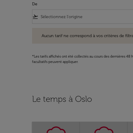
De
flight_takeoff
Aucun tarif ne correspond à vos critères de filtrage. Ve
Aucun tarif ne correspond à vos critères de filtrag
*Les tarifs affichés ont été collectés au cours des dernières 4
facultatifs peuvent appliquer.
Le temps à Oslo