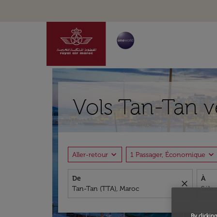
Vols Tan-Tan v
expand_more
expand_more
Aller-retour
1 Passager, Économique
De
À
close
By clickin