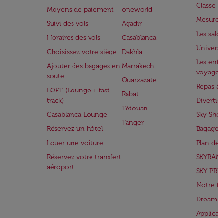
Class
Moyens de paiement
oneworld
Mesure
Suivi des vols
Agadir
Les sa
Horaires des vols
Casablanca
Univer
Choisissez votre siège
Dakhla
Les enf
Ajouter des bagages en
Marrakech
voyag
soute
Ouarzazate
Repas 
LOFT (Lounge + fast
Rabat
track)
Divert
Tétouan
Casablanca Lounge
Sky Sh
Tanger
Réservez un hôtel
Bagage
Louer une voiture
Plan d
Réservez votre transfert
SKYRA
aéroport
SKY PR
Notre 
Dreaml
Applic