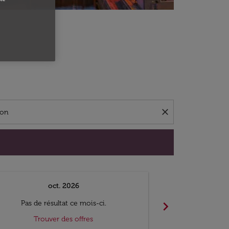
close
oct. 2026
n
chevron_right
Pas de résultat ce mois-ci.
Pas de ré
Trouver des offres
Trouv