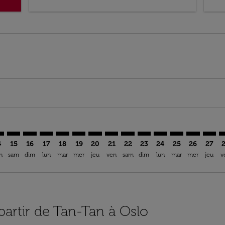
mer. Trouver des offres
sclaimer. Trouver des offres
s-disclaimer. Trouver des offres
ffers-disclaimer. Trouver des offres
ew-offers-disclaimer. Trouver des offres
p-view-offers-disclaimer. Trouver des offres
L: cmp-view-offers-disclaimer. Trouver des offres
A–OSL: cmp-view-offers-disclaimer. Trouver des offres
TTA–OSL: cmp-view-offers-disclaimer. Trouver des offres
TTA–OSL: cmp-view-offers-disclaimer. Trouver des off
TTA–OSL: cmp-view-offers-disclaimer. Trouver des
TTA–OSL: cmp-view-offers-disclaimer. Trouver
TTA–OSL: cmp-view-offers-disclaimer. Tr
TTA–OSL: cmp-view-offers-disclaimer
TTA–OSL: cmp-view-offers-discla
TTA–OSL: cmp-view-offers-di
TTA–OSL: cmp-view-offe
TTA–OSL: cmp-view-
TTA–OSL: cmp-v
TTA–OSL: c
TTA–O
T
4
15
16
17
18
19
20
21
22
23
24
25
26
27
n
sam
dim
lun
mar
mer
jeu
ven
sam
dim
lun
mar
mer
jeu
v
 partir de Tan-Tan à Oslo