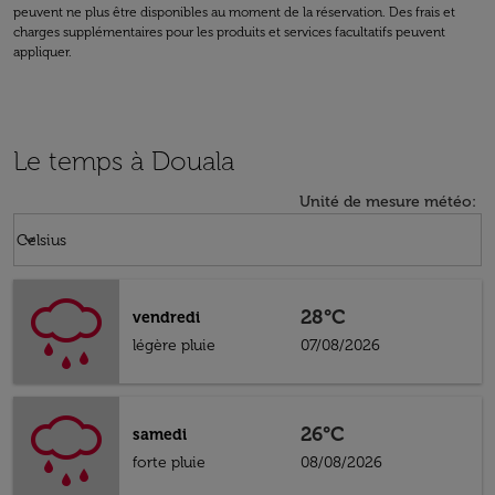
peuvent ne plus être disponibles au moment de la réservation. Des frais et
charges supplémentaires pour les produits et services facultatifs peuvent
appliquer.
Le temps à Douala
Unité de mesure météo
:
Weather unit option Celsius Selected
keyboard_arrow_down
Celsius
28°C
vendredi
légère pluie
07/08/2026
26°C
samedi
forte pluie
08/08/2026