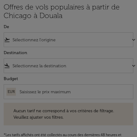
Offres de vols populaires à partir de
Chicago à Douala
De
flight_takeoff
keyboard_arrow_down
Destination
flight_land
keyboard_arrow_down
Budget
EUR
Aucun tarif ne correspond à vos critères de filtrage. Veuillez ajuster v
Aucun tarif ne correspond à vos critères de filtrage.
Veuillez ajuster vos filtres.
*Les tarifs affichés ont été collectés au cours des dernières 48 heures et