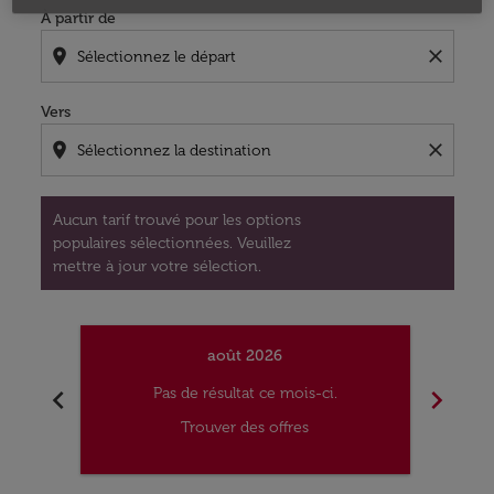
À partir de
location_on
close
Vers
location_on
close
Aucun tarif trouvé pour les options
populaires sélectionnées. Veuillez
mettre à jour votre sélection.
août 2026
chevron_left
chevron_right
Pas de résultat ce mois-ci.
Trouver des offres