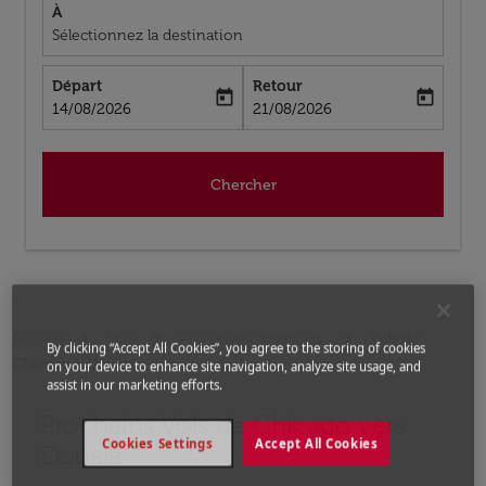
À
Sélectionnez la destination
Départ
Retour
today
today
fc-booking-departure-date-aria-label
fc-booking-return-date-aria-label
14/08/2026
21/08/2026
Chercher
Accueil
Vols
Vols pour Cameroun
Vols de
By clicking “Accept All Cookies”, you agree to the storing of cookies
Chicago a Douala
on your device to enhance site navigation, analyze site usage, and
assist in our marketing efforts.
Prochains Vols de Chicago vers
Aucun tarif trouvé pour les options populaires sélectio
Cookies Settings
Accept All Cookies
Douala