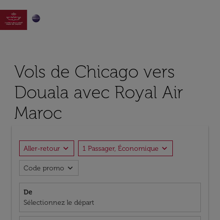

Vols de Chicago vers
Douala avec Royal Air
Maroc
expand_more
expand_more
Aller-retour
1 Passager, Économique
expand_more
Code promo
De
Sélectionnez le départ