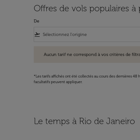
Offres de vols populaires à
De
flight_takeoff
Aucun tarif ne correspond à vos critères de filtrage. Ve
Aucun tarif ne correspond à vos critères de filtrag
*Les tarifs affichés ont été collectés au cours des dernières 4
facultatifs peuvent appliquer.
Le temps à Rio de Janeiro