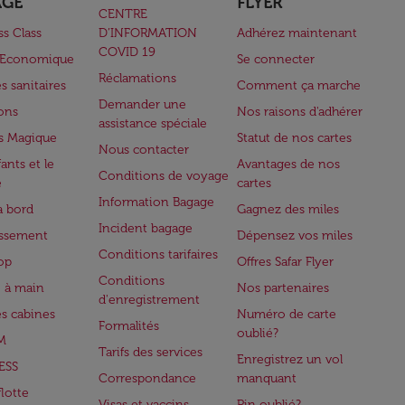
AGE
FLYER
CENTRE
ss Class
D’INFORMATION
Adhérez maintenant
COVID 19
e Economique
Se connecter
Réclamations
s sanitaires
Comment ça marche
Demander une
lons
Nos raisons d'adhérer
assistance spéciale
s Magique
Statut de nos cartes
Nous contacter
ants et le
Avantages de nos
Conditions de voyage
e
cartes
Information Bagage
à bord
Gagnez des miles
Incident bagage
issement
Dépensez vos miles
Conditions tarifaires
op
Offres Safar Flyer
Conditions
 à main
Nos partenaires
d'enregistrement
es cabines
Numéro de carte
Formalités
oublié?
M
Tarifs des services
Enregistrez un vol
ESS
Correspondance
manquant
flotte
Visas et vaccins
Pin oublié?