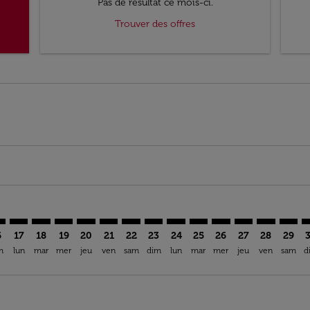
Pas de résultat ce mois-ci.
Trouver des offres
imer. Trouver des offres
sclaimer. Trouver des offres
s-disclaimer. Trouver des offres
ffers-disclaimer. Trouver des offres
iew-offers-disclaimer. Trouver des offres
mp-view-offers-disclaimer. Trouver des offres
G: cmp-view-offers-disclaimer. Trouver des offres
O–GIG: cmp-view-offers-disclaimer. Trouver des offres
COO–GIG: cmp-view-offers-disclaimer. Trouver des offres
COO–GIG: cmp-view-offers-disclaimer. Trouver des of
COO–GIG: cmp-view-offers-disclaimer. Trouver de
COO–GIG: cmp-view-offers-disclaimer. Trouve
COO–GIG: cmp-view-offers-disclaimer. Tr
COO–GIG: cmp-view-offers-disclaime
COO–GIG: cmp-view-offers-discl
COO–GIG: cmp-view-offers-d
COO–GIG: cmp-view-offe
COO–GIG: cmp-view-
COO–GIG: cmp-v
COO–GIG: 
COO–G
C
6
17
18
19
20
21
22
23
24
25
26
27
28
29
m
lun
mar
mer
jeu
ven
sam
dim
lun
mar
mer
jeu
ven
sam
d