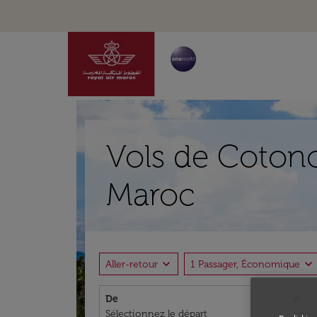
Vols de Cotono
Maroc
expand_more
expand_more
Aller-retour
1 Passager, Économique
De
À