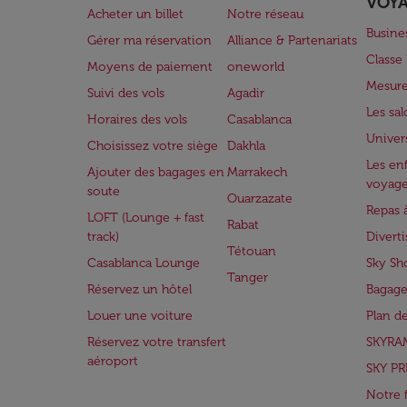
VOY
Acheter un billet
Notre réseau
Busine
Gérer ma réservation
Alliance & Partenariats
Class
Moyens de paiement
oneworld
Mesure
Suivi des vols
Agadir
Les sa
Horaires des vols
Casablanca
Univer
Choisissez votre siège
Dakhla
Les enf
Ajouter des bagages en
Marrakech
voyag
soute
Ouarzazate
Repas 
LOFT (Lounge + fast
Rabat
track)
Divert
Tétouan
Casablanca Lounge
Sky Sh
Tanger
Réservez un hôtel
Bagage
Louer une voiture
Plan d
Réservez votre transfert
SKYRA
aéroport
SKY PR
Notre 