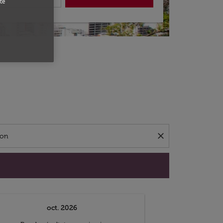
te
close
oct. 2026
n