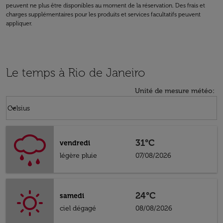
peuvent ne plus être disponibles au moment de la réservation. Des frais et
charges supplémentaires pour les produits et services facultatifs peuvent
appliquer.
Le temps à Rio de Janeiro
Unité de mesure météo
:
Weather unit option Celsius Selected
keyboard_arrow_down
Celsius
31°C
vendredi
légère pluie
07/08/2026
24°C
samedi
ciel dégagé
08/08/2026