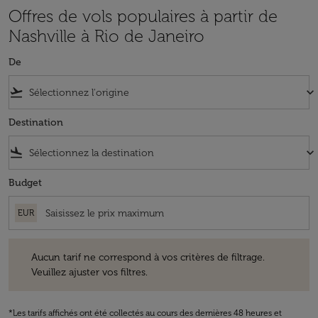
Offres de vols populaires à partir de
Nashville à Rio de Janeiro
De
flight_takeoff
keyboard_arrow_down
Destination
flight_land
keyboard_arrow_down
Budget
EUR
Aucun tarif ne correspond à vos critères de filtrage. Veuillez ajuster v
Aucun tarif ne correspond à vos critères de filtrage.
Veuillez ajuster vos filtres.
*Les tarifs affichés ont été collectés au cours des dernières 48 heures et