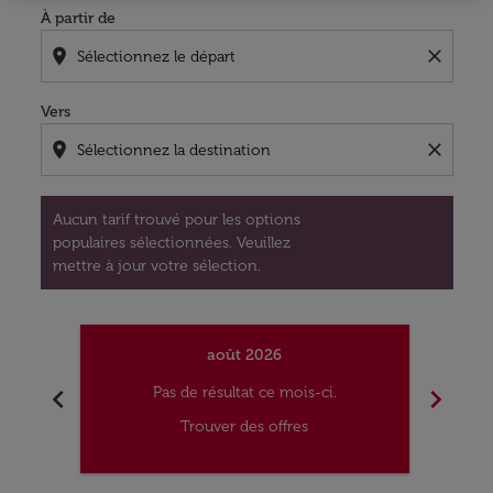
À partir de
location_on
close
Vers
location_on
close
Aucun tarif trouvé pour les options
populaires sélectionnées. Veuillez
mettre à jour votre sélection.
août 2026
chevron_left
chevron_right
Pas de résultat ce mois-ci.
Trouver des offres