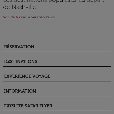
de Nashville
Vols de Nashville vers São Paulo
RÉSERVATION
keyboard_arrow_down
DESTINATIONS
keyboard_arrow_down
EXPÉRIENCE VOYAGE
keyboard_arrow_down
INFORMATION
keyboard_arrow_down
FIDELITE SAFAR FLYER
keyboard_arrow_down