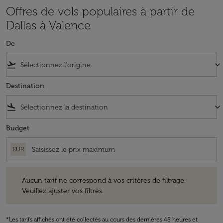
Offres de vols populaires à partir de
Dallas à Valence
De
flight_takeoff
keyboard_arrow_down
Destination
flight_land
keyboard_arrow_down
Budget
EUR
Aucun tarif ne correspond à vos critères de filtrage. Veuillez ajuster v
Aucun tarif ne correspond à vos critères de filtrage.
Veuillez ajuster vos filtres.
*Les tarifs affichés ont été collectés au cours des dernières 48 heures et