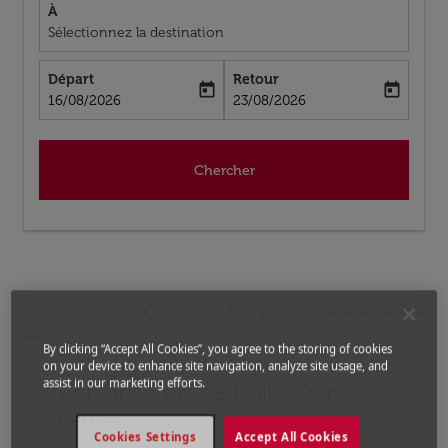
À
Sélectionnez la destination
Départ
Retour
today
today
fc-booking-departure-date-aria-label
fc-booking-return-date-aria-label
16/08/2026
23/08/2026
Chercher
Accueil
Vols
Vols pour Espagne
Vols de Dallas a
Valence
By clicking “Accept All Cookies”, you agree to the storing of cookies
on your device to enhance site navigation, analyze site usage, and
assist in our marketing efforts.
Prochains Vols de Dallas vers
Aucun tarif trouvé pour les options populaires sélectio
Valence
Cookies Settings
Accept All Cookies