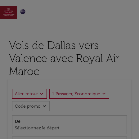

Vols de Dallas vers
Valence avec Royal Air
Maroc
expand_more
expand_more
Aller-retour
1 Passager, Économique
expand_more
Code promo
De
Sélectionnez le départ