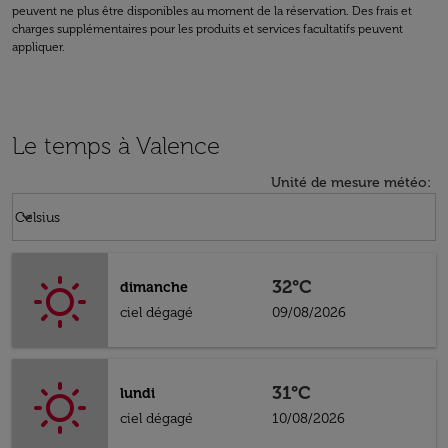
peuvent ne plus être disponibles au moment de la réservation. Des frais et
charges supplémentaires pour les produits et services facultatifs peuvent
appliquer.
Le temps à Valence
Unité de mesure météo
:
Weather unit option Celsius Selected
keyboard_arrow_down
Celsius
32°C
dimanche
ciel dégagé
09/08/2026
31°C
lundi
ciel dégagé
10/08/2026