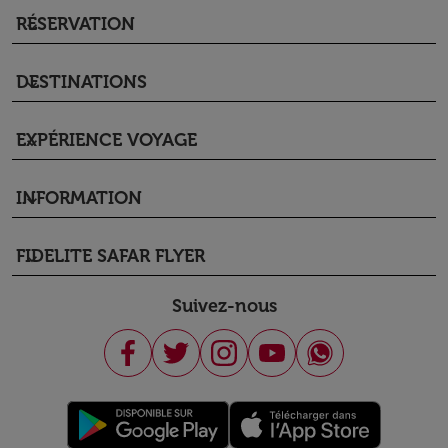
RÉSERVATION
keyboard_arrow_down
DESTINATIONS
keyboard_arrow_down
EXPÉRIENCE VOYAGE
keyboard_arrow_down
INFORMATION
keyboard_arrow_down
FIDELITE SAFAR FLYER
keyboard_arrow_down
Suivez-nous