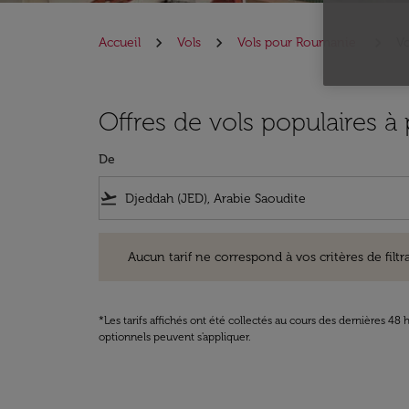
Accueil
Vols
Vols pour Roumanie
V
Offres de vols populaires 
De
flight_takeoff
Aucun tarif ne correspond à vos critères de filtrage. Ve
Aucun tarif ne correspond à vos critères de filtrag
*Les tarifs affichés ont été collectés au cours des dernières 4
optionnels peuvent s'appliquer.