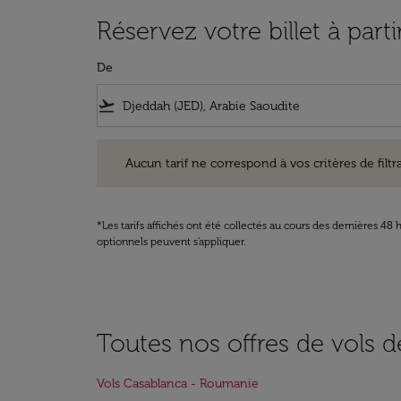
Réservez votre billet à pa
De
flight_takeoff
Aucun tarif ne correspond à vos critères de filtrage. Ve
Aucun tarif ne correspond à vos critères de filtrag
*Les tarifs affichés ont été collectés au cours des dernières 4
optionnels peuvent s'appliquer.
Toutes nos offres de vols 
Vols Casablanca - Roumanie