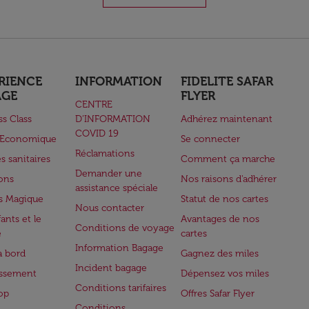
RIENCE
INFORMATION
FIDELITE SAFAR
AGE
FLYER
CENTRE
ss Class
D’INFORMATION
Adhérez maintenant
COVID 19
e Economique
Se connecter
Réclamations
s sanitaires
Comment ça marche
Demander une
lons
Nos raisons d'adhérer
assistance spéciale
s Magique
Statut de nos cartes
Nous contacter
ants et le
Avantages de nos
Conditions de voyage
e
cartes
Information Bagage
à bord
Gagnez des miles
Incident bagage
issement
Dépensez vos miles
Conditions tarifaires
op
Offres Safar Flyer
Conditions