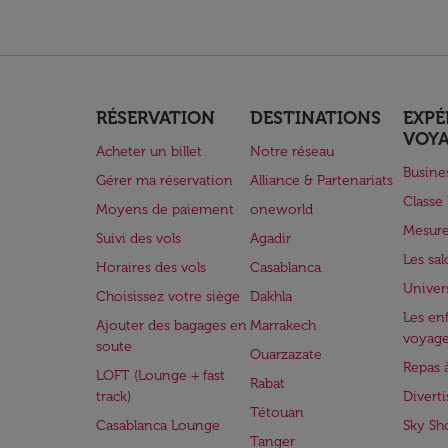
RÉSERVATION
DESTINATIONS
EXPÉ
VOY
Acheter un billet
Notre réseau
Busine
Gérer ma réservation
Alliance & Partenariats
Class
Moyens de paiement
oneworld
Mesure
Suivi des vols
Agadir
Les sa
Horaires des vols
Casablanca
Univer
Choisissez votre siège
Dakhla
Les enf
Ajouter des bagages en
Marrakech
voyag
soute
Ouarzazate
Repas 
LOFT (Lounge + fast
Rabat
track)
Divert
Tétouan
Casablanca Lounge
Sky Sh
Tanger