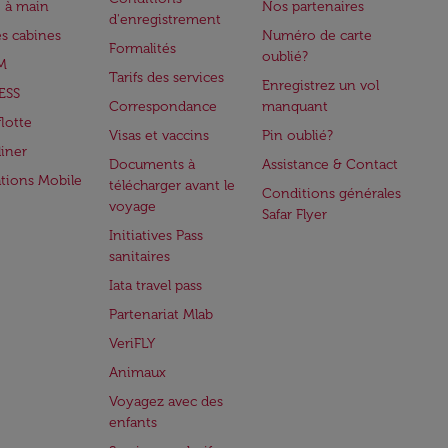
 à main
Nos partenaires
d'enregistrement
es cabines
Numéro de carte
Formalités
oublié?
M
Tarifs des services
Enregistrez un vol
ESS
Correspondance
manquant
flotte
Visas et vaccins
Pin oublié?
iner
Documents à
Assistance & Contact
ations Mobile
télécharger avant le
Conditions générales
voyage
Safar Flyer
Initiatives Pass
sanitaires
Iata travel pass
Partenariat Mlab
VeriFLY
Animaux
Voyagez avec des
enfants