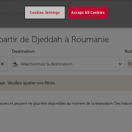
Cookies Settings
Accept All Cookies
ols de Djeddah a Roumanie
à partir de Djeddah à Roumanie
Destination
Bud
close
flight_land
keyboard_arrow_down
E
uillez ajuster vos filtres.
e. Veuillez ajuster vos filtres.
8 heures et peuvent ne plus être disponibles au moment de la réservation. Des frais e