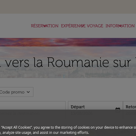
keyboard_arrow_down
keyboard_arrow_down
keyboard_arrow_down
RÉSERVATION
EXPÉRIENCE VOYAGE
INFORMATION
 vers la Roumanie sur 
expand_more
Code promo
Départ
Reto
today
fc-booking-departure-date-aria-l
fc-bo
13/08/2026
20/0
g “Accept All Cookies”, you agree to the storing of cookies on your device to enhance si
, analyze site usage, and assist in our marketing efforts.