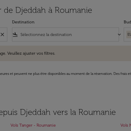
rtir de Djeddah à Roumanie
Destination
Bud
close
flight_land
keyboard_arrow_down
E
uillez ajuster vos filtres.
e. Veuillez ajuster vos filtres.
8 heures et peuvent ne plus être disponibles au moment de la réservation. Des frais e
depuis Djeddah vers la Roumanie
Vols Tanger - Roumanie
Vols 