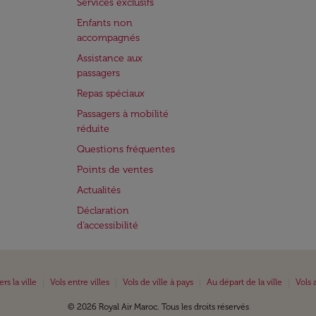
Services exclusifs
Enfants non
accompagnés
Assistance aux
passagers
Repas spéciaux
Passagers à mobilité
réduite
Questions fréquentes
Points de ventes
Actualités
Déclaration
d’accessibilité
|
|
|
|
ers la ville
Vols entre villes
Vols de ville à pays
Au départ de la ville
Vols 
© 2026 Royal Air Maroc. Tous les droits réservés