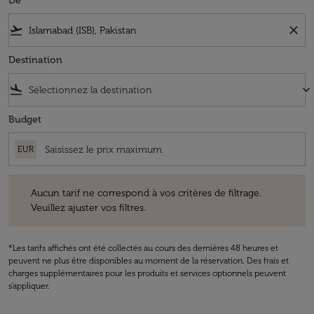
De
flight_takeoff
close
Destination
flight_land
keyboard_arrow_down
Budget
EUR
Aucun tarif ne correspond à vos critères de filtrage. Veuillez ajuster v
Aucun tarif ne correspond à vos critères de filtrage.
Veuillez ajuster vos filtres.
*Les tarifs affichés ont été collectés au cours des dernières 48 heures et
peuvent ne plus être disponibles au moment de la réservation. Des frais et
charges supplémentaires pour les produits et services optionnels peuvent
s'appliquer.