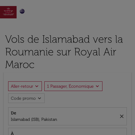

Vols de Islamabad vers la
Roumanie sur Royal Air
Maroc
expand_more
expand_more
Aller-retour
1 Passager, Économique
expand_more
Code promo
De
close
Islamabad (ISB), Pakistan
À