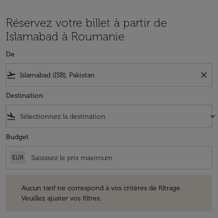
Réservez votre billet à partir de
Islamabad à Roumanie
De
flight_takeoff
close
Destination
flight_land
keyboard_arrow_down
Budget
EUR
Aucun tarif ne correspond à vos critères de filtrage. Veuillez ajuster v
Aucun tarif ne correspond à vos critères de filtrage.
Veuillez ajuster vos filtres.