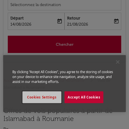
Sélectionnez la destination
Départ
Retour
today
today
fc-booking-departure-date-aria-label
fc-booking-return-date-aria-label
14/08/2026
21/08/2026
Chercher
By clicking “Accept All Cookies”, you agree to the storing of cookies
on your device to enhance site navigation, analyze site usage, and
Accueil
Vols
Vols pour Roumanie
Vols de
assist in our marketing efforts.
Islamabad a Roumanie
Cookies Settings
Accept All Cookies
Offres de vols populaires à partir de
Islamabad à Roumanie