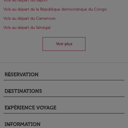
Vols au départ du Japon
Vols au départ de la République démocratique du Congo
Vols au départ du Cameroun
Vols au départ du Sénégal
Voir plus
RÉSERVATION
keyboard_arrow_down
DESTINATIONS
keyboard_arrow_down
EXPÉRIENCE VOYAGE
keyboard_arrow_down
INFORMATION
keyboard_arrow_down