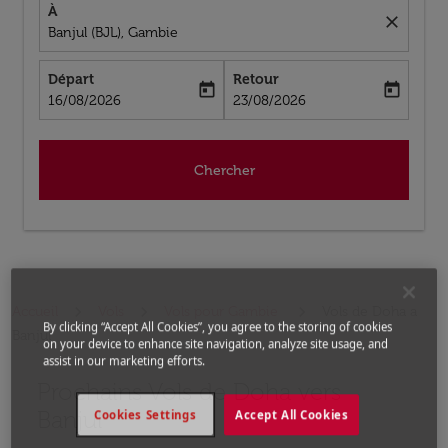
À
close
Banjul (BJL), Gambie
Départ
Retour
today
today
fc-booking-departure-date-aria-label
fc-booking-return-date-aria-label
16/08/2026
23/08/2026
Chercher
Accueil
Vols
Vols pour Gambie
Vols de Doha a
By clicking “Accept All Cookies”, you agree to the storing of cookies
Banjul
on your device to enhance site navigation, analyze site usage, and
assist in our marketing efforts.
Prochains Vols de Doha vers
Banjul
Cookies Settings
Accept All Cookies