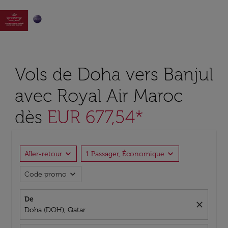

Vols de Doha vers Banjul
avec Royal Air Maroc
dès
EUR 677,54*
expand_more
expand_more
Aller-retour
1 Passager, Économique
expand_more
Code promo
De
close
Doha (DOH), Qatar