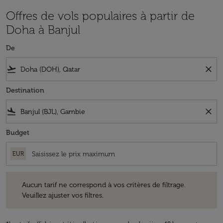
Offres de vols populaires à partir de
Doha à Banjul
De
flight_takeoff
close
Destination
flight_land
close
Budget
EUR
Aucun tarif ne correspond à vos critères de filtrage. Veuillez ajuster v
Aucun tarif ne correspond à vos critères de filtrage.
Veuillez ajuster vos filtres.