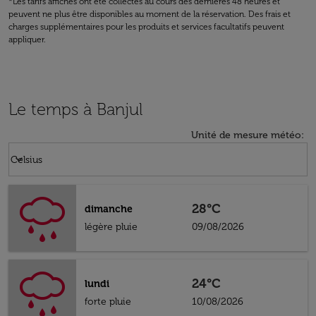
*Les tarifs affichés ont été collectés au cours des dernières 48 heures et
peuvent ne plus être disponibles au moment de la réservation. Des frais et
charges supplémentaires pour les produits et services facultatifs peuvent
appliquer.
Le temps à Banjul
Unité de mesure météo
:
Weather unit option Celsius Selected
keyboard_arrow_down
Celsius
28°C
dimanche
légère pluie
09/08/2026
24°C
lundi
forte pluie
10/08/2026