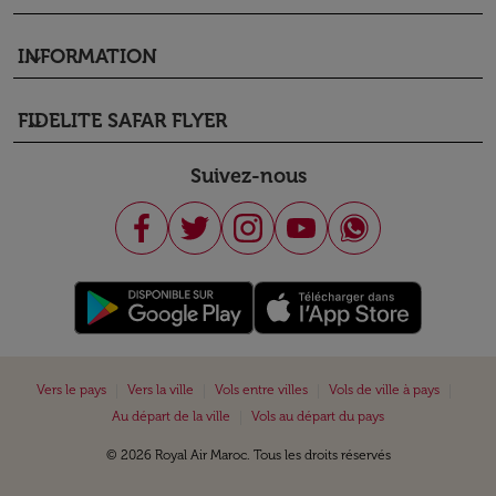
INFORMATION
keyboard_arrow_down
FIDELITE SAFAR FLYER
keyboard_arrow_down
Suivez-nous
|
|
|
|
Vers le pays
Vers la ville
Vols entre villes
Vols de ville à pays
|
Au départ de la ville
Vols au départ du pays
© 2026 Royal Air Maroc. Tous les droits réservés