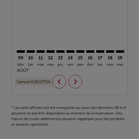
DOH–BJL: cmp-view-offers-disclaimer. Trouver des of
DOH–BJL: cmp-view-offers-disclaimer. Trouver de
DOH–BJL: cmp-view-offers-disclaimer. Trouve
DOH–BJL: cmp-view-offers-disclaimer. T
DOH–BJL: cmp-view-offers-disclaime
DOH–BJL: cmp-view-offers-discl
DOH–BJL: cmp-view-offers-d
DOH–BJL: cmp-view-offe
DOH–BJL: cmp-view-
DOH–BJL: cmp-
DOH–BJL: 
DOH–B
D
09
10
11
12
13
14
15
16
17
18
19
20
dim
lun
mar
mer
jeu
ven
sam
dim
lun
mar
mer
jeu
v
AOÛT
chevron_left
chevron_right
Gamme
EUR 677,54
* Les tarifs affichés ont été enregistrés au cours des dernières 48 h et
peuvent ne pas être disponibles au moment de la réservation. Des
frais et des coûts additionnels peuvent s'appliquer pour des produits
et services optionnels.