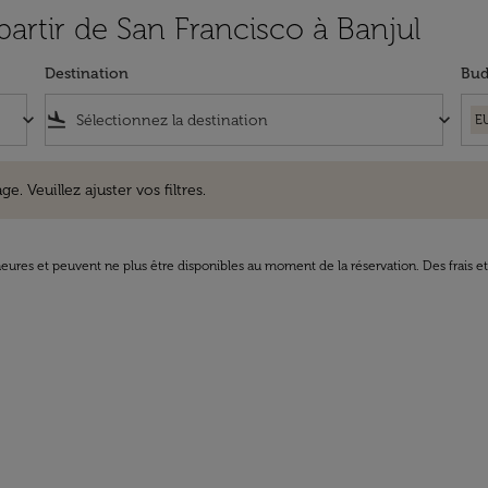
partir de San Francisco à Banjul
Destination
Bud
keyboard_arrow_down
flight_land
keyboard_arrow_down
E
uillez ajuster vos filtres.
e. Veuillez ajuster vos filtres.
8 heures et peuvent ne plus être disponibles au moment de la réservation. Des frais e