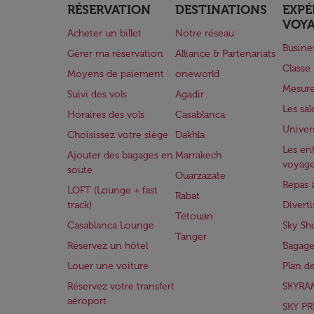
RÉSERVATION
DESTINATIONS
EXPÉ
VOY
Acheter un billet
Notre réseau
Busine
Gérer ma réservation
Alliance & Partenariats
Class
Moyens de paiement
oneworld
Mesure
Suivi des vols
Agadir
Les sa
Horaires des vols
Casablanca
Univer
Choisissez votre siège
Dakhla
Les enf
Ajouter des bagages en
Marrakech
voyag
soute
Ouarzazate
Repas 
LOFT (Lounge + fast
Rabat
track)
Divert
Tétouan
Casablanca Lounge
Sky Sh
Tanger
Réservez un hôtel
Bagage
Louer une voiture
Plan d
Réservez votre transfert
SKYRA
aéroport
SKY PR