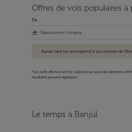
Offres de vols populaires à 
De
flight_takeoff
Aucun tarif ne correspond à vos critères de filtrage. Ve
Aucun tarif ne correspond à vos critères de filtrag
*Les tarifs affichés ont été collectés au cours des dernières 4
facultatifs peuvent appliquer.
Le temps à Banjul