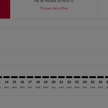
Pas de résultat ce mois-ci.
Trouver des offres
mer. Trouver des offres
claimer. Trouver des offres
-disclaimer. Trouver des offres
ffers-disclaimer. Trouver des offres
ew-offers-disclaimer. Trouver des offres
p-view-offers-disclaimer. Trouver des offres
L: cmp-view-offers-disclaimer. Trouver des offres
O–BJL: cmp-view-offers-disclaimer. Trouver des offres
SFO–BJL: cmp-view-offers-disclaimer. Trouver des offres
SFO–BJL: cmp-view-offers-disclaimer. Trouver des offr
SFO–BJL: cmp-view-offers-disclaimer. Trouver des
SFO–BJL: cmp-view-offers-disclaimer. Trouver
SFO–BJL: cmp-view-offers-disclaimer. Tro
SFO–BJL: cmp-view-offers-disclaimer
SFO–BJL: cmp-view-offers-discla
SFO–BJL: cmp-view-offers-di
SFO–BJL: cmp-view-offer
SFO–BJL: cmp-view-
SFO–BJL: cmp-v
SFO–BJL: c
SFO–B
S
3
14
15
16
17
18
19
20
21
22
23
24
25
26
u
ven
sam
dim
lun
mar
mer
jeu
ven
sam
dim
lun
mar
mer
j