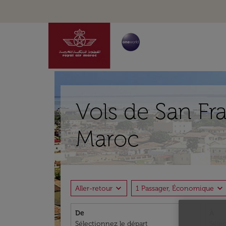
Vols de San Fr
Maroc
expand_more
expand_more
Aller-retour
1 Passager, Économique
De
À