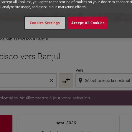
g “Accept All Cookies”, you agree to the storing of cookies on your device to enhance si
, analyze site usage, and assist in our marketing efforts.
Cookies Settings
Accept All Cookies
 de San Francisco a Banjul
s sélectionnées. Veuillez mettre à jour votre sélection.
cisco vers Banjul
Vers
compare_arrows
close
location_on
tionnées. Veuillez mettre à jour votre sélection.
sept. 2026