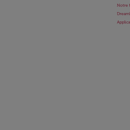
Notre 
Dreaml
Applic