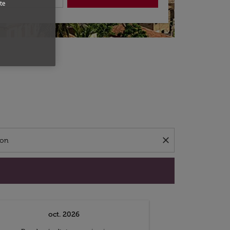
te
close
oct. 2026
n