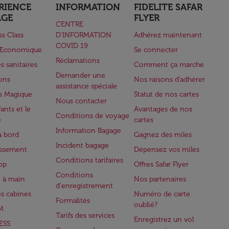
RIENCE
INFORMATION
FIDELITE SAFAR
AGE
FLYER
CENTRE
ss Class
D’INFORMATION
Adhérez maintenant
COVID 19
e Economique
Se connecter
Réclamations
s sanitaires
Comment ça marche
Demander une
lons
Nos raisons d'adhérer
assistance spéciale
s Magique
Statut de nos cartes
Nous contacter
ants et le
Avantages de nos
Conditions de voyage
e
cartes
Information Bagage
à bord
Gagnez des miles
Incident bagage
issement
Dépensez vos miles
Conditions tarifaires
op
Offres Safar Flyer
Conditions
 à main
Nos partenaires
d'enregistrement
es cabines
Numéro de carte
Formalités
oublié?
M
Tarifs des services
Enregistrez un vol
ESS