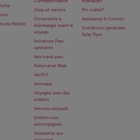
Correspondance
manquant
flotte
Visas et vaccins
Pin oublié?
iner
Documents à
Assistance & Contact
ations Mobile
télécharger avant le
Conditions générales
voyage
Safar Flyer
Initiatives Pass
sanitaires
Iata travel pass
Partenariat Mlab
VeriFLY
Animaux
Voyagez avec des
enfants
Services exclusifs
Enfants non
accompagnés
Assistance aux
passagers