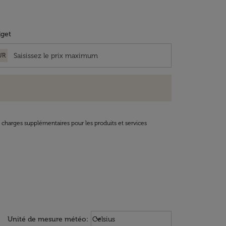
get
UR
t charges supplémentaires pour les produits et services
Weather unit option Celsius Select
keyboard_arrow_down
Unité de mesure météo
:
Celsius