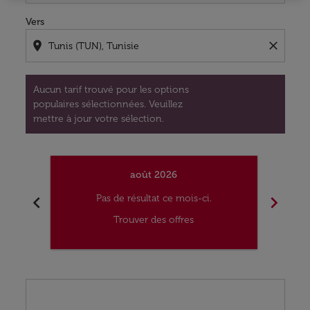
Vers
location_on
close
Aucun tarif trouvé pour les options
populaires sélectionnées. Veuillez
mettre à jour votre sélection.
août 2026
chevron_left
chevron_right
Pas de résultat ce mois-ci.
Trouver des offres
Displaying fares for août-2026