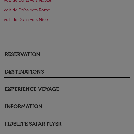
Vols de Doha vers Naples
Vols de Doha vers Rome
Vols de Doha vers Nice
RÉSERVATION
keyboard_arrow_down
DESTINATIONS
keyboard_arrow_down
EXPÉRIENCE VOYAGE
keyboard_arrow_down
INFORMATION
keyboard_arrow_down
FIDELITE SAFAR FLYER
keyboard_arrow_down