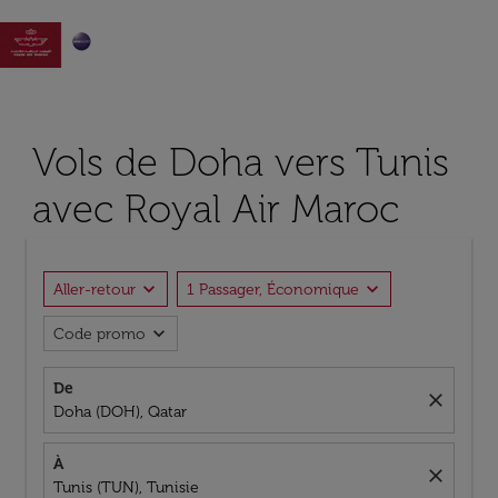

Vols de Doha vers Tunis
avec Royal Air Maroc
expand_more
expand_more
Aller-retour
1 Passager, Économique
expand_more
Code promo
De
close
Doha (DOH), Qatar
À
close
Tunis (TUN), Tunisie