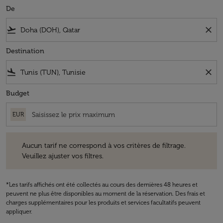
De
flight_takeoff
close
Destination
flight_land
close
Budget
EUR
Aucun tarif ne correspond à vos critères de filtrage. Veuillez ajuster v
Aucun tarif ne correspond à vos critères de filtrage.
Veuillez ajuster vos filtres.
*Les tarifs affichés ont été collectés au cours des dernières 48 heures et
peuvent ne plus être disponibles au moment de la réservation. Des frais et
charges supplémentaires pour les produits et services facultatifs peuvent
appliquer.