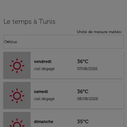
Le temps à Tunis
Unité de mesure météo
:
Weather unit option Celsius Selected
keyboard_arrow_down
Celsius
36°C
vendredi
ciel dégagé
07/08/2026
36°C
samedi
ciel dégagé
08/08/2026
35°C
dimanche