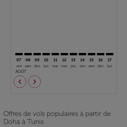
DOH–TUN: cmp-view-offers-disclaimer. Trouver des o
DOH–TUN: cmp-view-offers-disclaimer. Trouver d
DOH–TUN: cmp-view-offers-disclaimer. Trouv
DOH–TUN: cmp-view-offers-disclaimer. 
DOH–TUN: cmp-view-offers-disclaim
DOH–TUN: cmp-view-offers-disc
DOH–TUN: cmp-view-offers-
DOH–TUN: cmp-view-off
DOH–TUN: cmp-view
DOH–TUN: cmp-
DOH–TUN: 
DOH–T
D
07
08
09
10
11
12
13
14
15
16
17
18
ven
sam
dim
lun
mar
mer
jeu
ven
sam
dim
lun
mar
m
AOÛT
chevron_left
chevron_right
Offres de vols populaires à partir de
Doha à Tunis