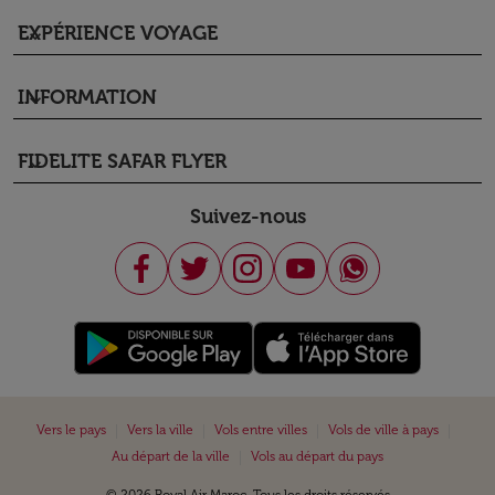
EXPÉRIENCE VOYAGE
keyboard_arrow_down
INFORMATION
keyboard_arrow_down
FIDELITE SAFAR FLYER
keyboard_arrow_down
Suivez-nous
|
|
|
|
Vers le pays
Vers la ville
Vols entre villes
Vols de ville à pays
|
Au départ de la ville
Vols au départ du pays