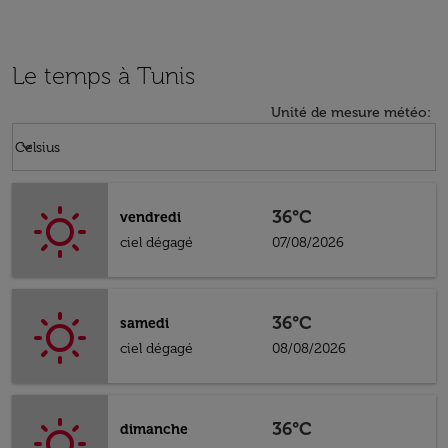
Le temps à Tunis
Unité de mesure météo
:
Weather unit option Celsius Selected
keyboard_arrow_down
Celsius
36°C
vendredi
ciel dégagé
07/08/2026
36°C
samedi
ciel dégagé
08/08/2026
36°C
dimanche