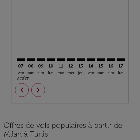
MXP–TUN: cmp-view-offers-disclaimer. Trouver des o
MXP–TUN: cmp-view-offers-disclaimer. Trouver d
MXP–TUN: cmp-view-offers-disclaimer. Trouv
MXP–TUN: cmp-view-offers-disclaimer. T
MXP–TUN: cmp-view-offers-disclaime
MXP–TUN: cmp-view-offers-discl
MXP–TUN: cmp-view-offers-
MXP–TUN: cmp-view-off
MXP–TUN: cmp-view
MXP–TUN: cmp-
MXP–TUN: 
MXP–T
M
07
08
09
10
11
12
13
14
15
16
17
18
ven
sam
dim
lun
mar
mer
jeu
ven
sam
dim
lun
mar
m
AOÛT
chevron_left
chevron_right
Offres de vols populaires à partir de
Milan à Tunis