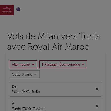

Vols de Milan vers Tunis
avec Royal Air Maroc
expand_more
expand_more
Aller-retour
1 Passager, Économique
expand_more
Code promo
De
close
Milan (MXP), Italie
À
close
Tunis (TUN), Tunisie