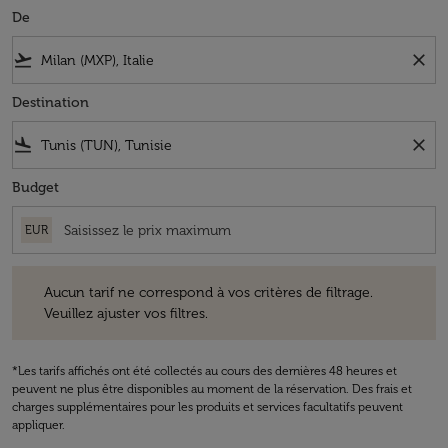
De
flight_takeoff
close
Destination
flight_land
close
Budget
EUR
Aucun tarif ne correspond à vos critères de filtrage. Veuillez ajuster v
Aucun tarif ne correspond à vos critères de filtrage.
Veuillez ajuster vos filtres.
*Les tarifs affichés ont été collectés au cours des dernières 48 heures et
peuvent ne plus être disponibles au moment de la réservation. Des frais et
charges supplémentaires pour les produits et services facultatifs peuvent
appliquer.