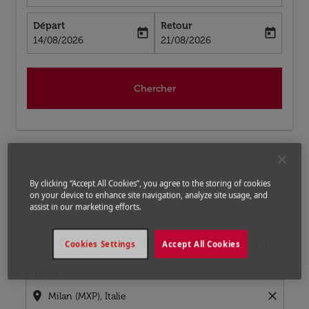
Départ
Retour
today
today
fc-booking-departure-date-aria-label
fc-booking-return-date-aria-label
14/08/2026
21/08/2026
Chercher
By clicking “Accept All Cookies”, you agree to the storing of cookies
Accueil
Vols
Vols pour Tunisie
Vols de Milan a
on your device to enhance site navigation, analyze site usage, and
Tunis
assist in our marketing efforts.
Prochains Vols de Milan vers Tunis
Aucun tarif trouvé pour les options populaires sélectio
Cookies Settings
Accept All Cookies
À partir de
location_on
close