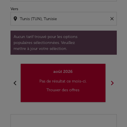
Vers
location_on
close
Aucun tarif trouvé pour les options
populaires sélectionnées. Veuillez
mettre à jour votre sélection.
août 2026
chevron_left
chevron_right
Pas de résultat ce mois-ci.
Trouver des offres
Displaying fares for août-2026