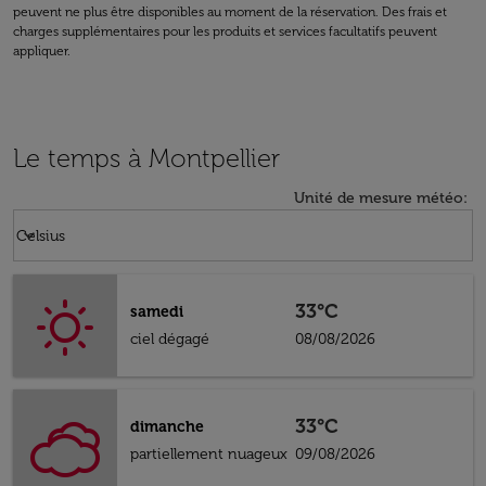
peuvent ne plus être disponibles au moment de la réservation. Des frais et
charges supplémentaires pour les produits et services facultatifs peuvent
appliquer.
Le temps à Montpellier
Unité de mesure météo
:
Weather unit option Celsius Selected
keyboard_arrow_down
Celsius
33°C
samedi
ciel dégagé
08/08/2026
33°C
dimanche
partiellement nuageux
09/08/2026