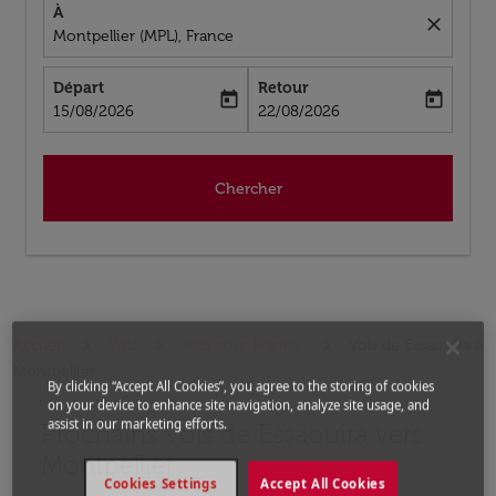
À
close
Montpellier (MPL), France
Départ
Retour
today
today
fc-booking-departure-date-aria-label
fc-booking-return-date-aria-label
15/08/2026
22/08/2026
Chercher
Accueil
Vols
Vols pour France
Vols de Essaouira a
Montpellier
By clicking “Accept All Cookies”, you agree to the storing of cookies
on your device to enhance site navigation, analyze site usage, and
assist in our marketing efforts.
Prochains Vols de Essaouira vers
Aucun tarif trouvé pour les options populaires sélectio
Montpellier
Cookies Settings
Accept All Cookies