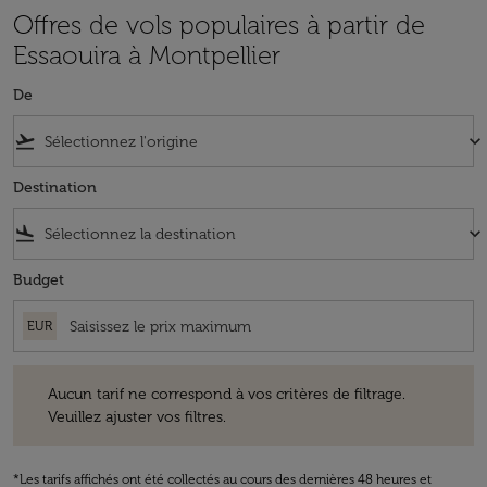
Offres de vols populaires à partir de
Essaouira à Montpellier
De
flight_takeoff
keyboard_arrow_down
Destination
flight_land
keyboard_arrow_down
Budget
EUR
Aucun tarif ne correspond à vos critères de filtrage. Veuillez ajuster v
Aucun tarif ne correspond à vos critères de filtrage.
Veuillez ajuster vos filtres.
*Les tarifs affichés ont été collectés au cours des dernières 48 heures et