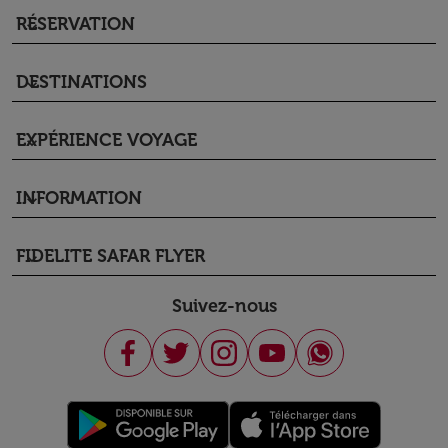
RÉSERVATION
keyboard_arrow_down
DESTINATIONS
keyboard_arrow_down
EXPÉRIENCE VOYAGE
keyboard_arrow_down
INFORMATION
keyboard_arrow_down
FIDELITE SAFAR FLYER
keyboard_arrow_down
Suivez-nous