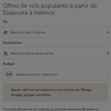
Offres de vols populaires à partir de
Essaouira à Valence
De
flight_takeoff
keyboard_arrow_down
Destination
flight_land
keyboard_arrow_down
Budget
EUR
Aucun tarif ne correspond à vos critères de filtrage. Veuillez ajuster v
Aucun tarif ne correspond à vos critères de filtrage.
Veuillez ajuster vos filtres.
*Les tarifs affichés ont été collectés au cours des dernières 48 heures et