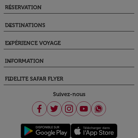
RÉSERVATION
keyboard_arrow_down
DESTINATIONS
keyboard_arrow_down
EXPÉRIENCE VOYAGE
keyboard_arrow_down
INFORMATION
keyboard_arrow_down
FIDELITE SAFAR FLYER
keyboard_arrow_down
Suivez-nous