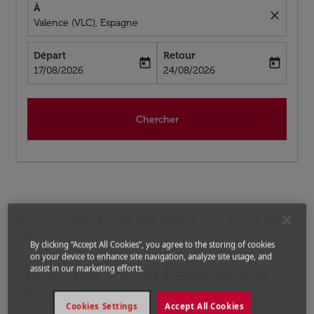
À
close
Valence (VLC), Espagne
Départ
Retour
today
today
fc-booking-departure-date-aria-label
fc-booking-return-date-aria-label
17/08/2026
24/08/2026
Chercher
Accueil
Vols
Vols pour Espagne
Vols de Essaouira
a Valence
By clicking “Accept All Cookies”, you agree to the storing of cookies
on your device to enhance site navigation, analyze site usage, and
assist in our marketing efforts.
Prochains Vols de Essaouira vers
Aucun tarif trouvé pour les options populaires sélectio
Valence
Cookies Settings
Accept All Cookies