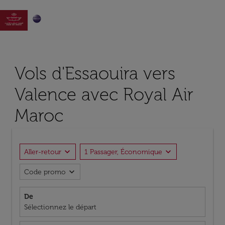

Vols d'Essaouira vers
Valence avec Royal Air
Maroc
expand_more
expand_more
Aller-retour
1 Passager, Économique
expand_more
Code promo
De
Sélectionnez le départ