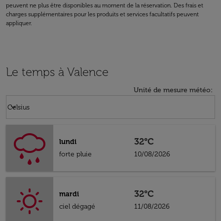
peuvent ne plus être disponibles au moment de la réservation. Des frais et
charges supplémentaires pour les produits et services facultatifs peuvent
appliquer.
Le temps à Valence
Unité de mesure météo
:
Weather unit option Celsius Selected
keyboard_arrow_down
Celsius
32°C
lundi
forte pluie
10/08/2026
32°C
mardi
ciel dégagé
11/08/2026