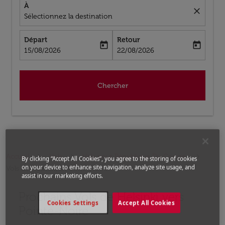
À
close
Sélectionnez la destination
Départ
Retour
today
today
fc-booking-departure-date-aria-label
fc-booking-return-date-aria-label
15/08/2026
22/08/2026
Chercher
Accueil
Vols
Vols pour République Du Congo
By clicking “Accept All Cookies”, you agree to the storing of cookies
on your device to enhance site navigation, analyze site usage, and
Vols de Helsinki a Pointe-Noire
assist in our marketing efforts.
Prochains Vols de Helsinki vers
Aucun tarif trouvé pour les options populaires sélectio
Cookies Settings
Accept All Cookies
Pointe-Noire