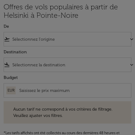
Offres de vols populaires à partir de
Helsinki à Pointe-Noire
De
flight_takeoff
keyboard_arrow_down
Destination
flight_land
keyboard_arrow_down
Budget
EUR
Aucun tarif ne correspond à vos critères de filtrage. Veuillez ajuster v
Aucun tarif ne correspond à vos critères de filtrage.
Veuillez ajuster vos filtres.
*Les tarifs affichés ont été collectés au cours des dernières 48 heures et