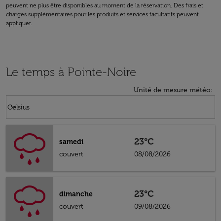
peuvent ne plus être disponibles au moment de la réservation. Des frais et
charges supplémentaires pour les produits et services facultatifs peuvent
appliquer.
Le temps à Pointe-Noire
Unité de mesure météo
:
Weather unit option Celsius Selected
keyboard_arrow_down
Celsius
23°C
samedi
couvert
08/08/2026
23°C
dimanche
couvert
09/08/2026