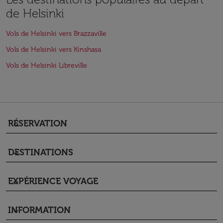
de Helsinki
Vols de Helsinki vers Brazzaville
Vols de Helsinki vers Kinshasa
Vols de Helsinki Libreville
RÉSERVATION
keyboard_arrow_down
DESTINATIONS
keyboard_arrow_down
EXPÉRIENCE VOYAGE
keyboard_arrow_down
INFORMATION
keyboard_arrow_down