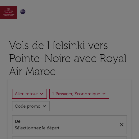

Vols de Helsinki vers
Pointe-Noire avec Royal
Air Maroc
expand_more
expand_more
Aller-retour
1 Passager, Économique
expand_more
Code promo
De
close
Sélectionnez le départ