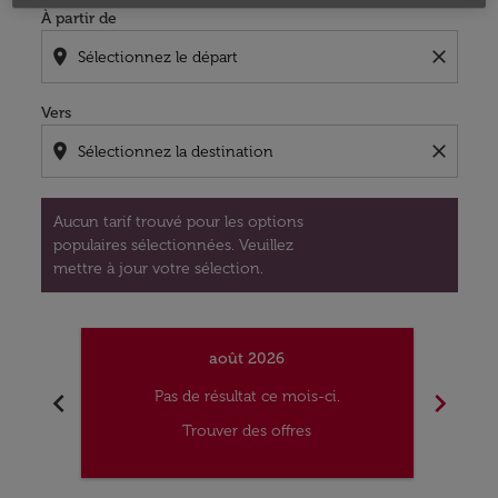
À partir de
location_on
close
Vers
location_on
close
Aucun tarif trouvé pour les options
populaires sélectionnées. Veuillez
mettre à jour votre sélection.
août 2026
chevron_left
chevron_right
Pas de résultat ce mois-ci.
Trouver des offres