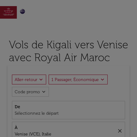

Vols de Kigali vers Venise
avec Royal Air Maroc
expand_more
expand_more
Aller-retour
1 Passager, Économique
expand_more
Code promo
De
Sélectionnez le départ
À
close
Venise (VCE), Italie