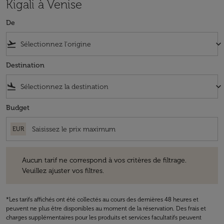
Kigali à Venise
De
flight_takeoff
keyboard_arrow_down
Destination
flight_land
keyboard_arrow_down
Budget
EUR
Aucun tarif ne correspond à vos critères de filtrage. Veuillez ajuster v
Aucun tarif ne correspond à vos critères de filtrage.
Veuillez ajuster vos filtres.
*Les tarifs affichés ont été collectés au cours des dernières 48 heures et
peuvent ne plus être disponibles au moment de la réservation. Des frais et
charges supplémentaires pour les produits et services facultatifs peuvent