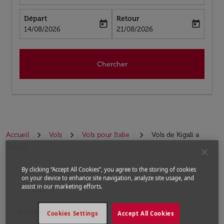
Départ
Retour
today
today
fc-booking-departure-date-aria-label
fc-booking-return-date-aria-label
14/08/2026
21/08/2026
Chercher
Accueil
Vols
Vols pour Italie
Vols de Kigali a
Venise
By clicking “Accept All Cookies”, you agree to the storing of cookies
Prochains Vols de Kigali vers
Aucun tarif trouvé pour les options populaires sélectio
on your device to enhance site navigation, analyze site usage, and
Venise
assist in our marketing efforts.
À partir de
Cookies Settings
Accept All Cookies