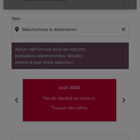
location_on
close
Vers
location_on
close
Aucun tarif trouvé pour les options
populaires sélectionnées. Veuillez
mettre à jour votre sélection.
août 2026
chevron_left
chevron_right
Pas de résultat ce mois-ci.
Trouver des offres