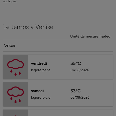
appliquer.
Le temps à Venise
Unité de mesure météo
:
Weather unit option Celsius Selected
keyboard_arrow_down
Celsius
35°C
vendredi
légère pluie
07/08/2026
33°C
samedi
légère pluie
08/08/2026