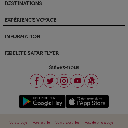
DESTINATIONS
keyboard_arrow_down
EXPÉRIENCE VOYAGE
keyboard_arrow_down
INFORMATION
keyboard_arrow_down
FIDELITE SAFAR FLYER
keyboard_arrow_down
Suivez-nous
|
|
|
|
Vers le pays
Vers la ville
Vols entre villes
Vols de ville à pays