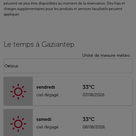
peuvent ne plus être disponibles au moment de la réservation. Des frais et
charges supplémentaires pour les produits et services facultatifs peuvent
appliquer.
Le temps à Gaziantep
Unité de mesure météo
:
Weather unit option Celsius Selected
keyboard_arrow_down
Celsius
33°C
vendredi
ciel dégagé
07/08/2026
33°C
samedi
ciel dégagé
08/08/2026