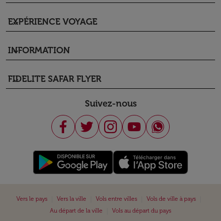
EXPÉRIENCE VOYAGE
keyboard_arrow_down
INFORMATION
keyboard_arrow_down
FIDELITE SAFAR FLYER
keyboard_arrow_down
Suivez-nous
|
|
|
|
Vers le pays
Vers la ville
Vols entre villes
Vols de ville à pays
|
Au départ de la ville
Vols au départ du pays