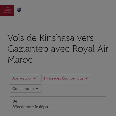

Vols de Kinshasa vers
Gaziantep avec Royal Air
Maroc
expand_more
expand_more
Aller-retour
1 Passager, Économique
expand_more
Code promo
De
Sélectionnez le départ