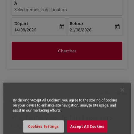
À
Sélectionnez la destination
Départ
Retour
today
today
fc-booking-departure-date-aria-label
fc-booking-return-date-aria-label
14/08/2026
21/08/2026
Chercher
Accueil
Vols
Vols pour Turquie
Vols de Kinshasa
a Gaziantep
By clicking “Accept All Cookies”, you agree to the storing of cookies
on your device to enhance site navigation, analyze site usage, and
assist in our marketing efforts.
Prochains Vols de Kinshasa vers
Aucun tarif trouvé pour les options populaires sélectio
Gaziantep
Cookies Settings
Accept All Cookies