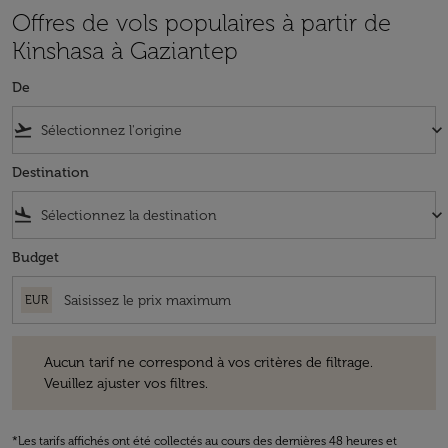
Offres de vols populaires à partir de
Kinshasa à Gaziantep
De
flight_takeoff
keyboard_arrow_down
Destination
flight_land
keyboard_arrow_down
Budget
EUR
Aucun tarif ne correspond à vos critères de filtrage. Veuillez ajuster v
Aucun tarif ne correspond à vos critères de filtrage.
Veuillez ajuster vos filtres.
*Les tarifs affichés ont été collectés au cours des dernières 48 heures et