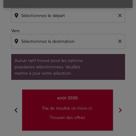
À partir de
location_on
close
Vers
location_on
close
Aucun tarif trouvé pour les options
populaires sélectionnées. Veuillez
mettre à jour votre sélection.
août 2026
chevron_left
chevron_right
Pas de résultat ce mois-ci.
Trouver des offres